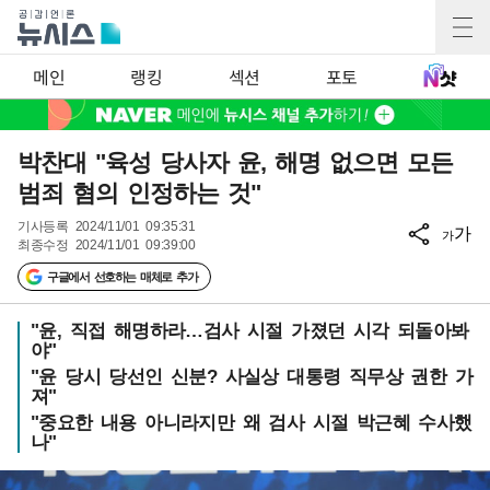
메인
랭킹
섹션
포토
박찬대 "육성 당사자 윤, 해명 없으면 모든
범죄 혐의 인정하는 것"
기사등록
2024/11/01 09:35:31
가
가
최종수정
2024/11/01 09:39:00
구글에서 선호하는 매체로 추가
"윤, 직접 해명하라…검사 시절 가졌던 시각 되돌아봐
야"
"윤 당시 당선인 신분? 사실상 대통령 직무상 권한 가
져"
"중요한 내용 아니라지만 왜 검사 시절 박근혜 수사했
나"