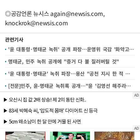
◎공감언론 뉴시스
again@newsis.com
,
knockrok@newsis.com
관련기사
'윤 대통령·명태균 녹취' 공개 파장…운영위 국감 '화약고' 될 듯
명태균, 민주 녹취 공개에 "증거 다 불 질러버릴 것"
'윤 대통령·명태균' 녹취 파장…용산 "공천 지시 한 적 없어" 야 "공천 개입 확인"
[전문]민주, 윤-명태균 녹취록 공개…"윤 '김영선 해주라고 했다'고 말해"