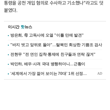
통령을 공천 개입 혐의로 수사하고 기소했나"라고도 덧
붙였다.
이시간
핫
뉴스
방은희, 母 고독사에 오열 "이틀 만에 발견"
"바지 벗고 앞뒤로 돌아"…탈북민 회상한 기쁨조 검사
전현무 "전 연인 집착·통제에 친구들과 연락 끊겨"
박민하, 배우·사격 국대 병행하더니…근황이