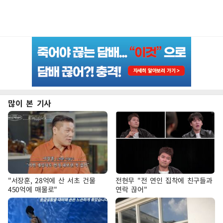
많이 본 기사
"서장훈, 28억에 산 서초 건물
전현무 "전 연인 집착에 친구들과
450억에 매물로"
연락 끊어"