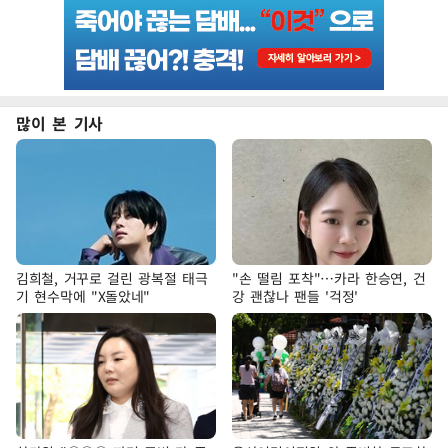
많이 본 기사
김희철, 거꾸로 걸린 광복절 태극
"손 떨림 포착"…카라 한승연, 건
기 현수막에 "X돌았네"
강 괜찮나 팬들 '걱정'