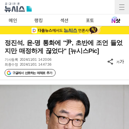
메인
랭킹
섹션
포토
정진석, 윤-명 통화에 "尹, 초반에 조언 들었
지만 매정하게 끊었다" [뉴시스Pic]
기사등록
2024/11/01 14:20:06
가
가
최종수정
2024/11/01 14:47:36
구글에서 선호하는 매체로 추가