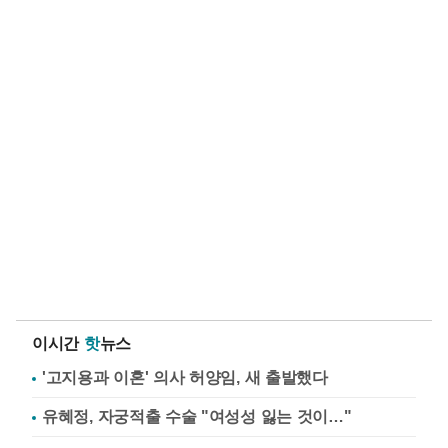
이시간
핫
뉴스
'고지용과 이혼' 의사 허양임, 새 출발했다
유혜정, 자궁적출 수술 "여성성 잃는 것이…"