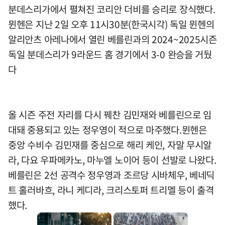
분데스리가에서 펼쳐진 코리안 더비를 승리로 장식했다.
뮌헨은 지난 2일 오후 11시30분(한국시각) 독일 뮌헨의
알리안츠 아레나에서 열린 베를린과의 2024~2025시즌
독일 분데스리가 9라운드 홈 경기에서 3-0 완승을 거뒀
다
올 시즌 주전 자리를 다시 꿰찬 김민재와 베를린으로 임
대돼 중용되고 있는 정우영이 적으로 마주했다.뮌헨은
중앙 수비수 김민재를 중심으로 해리 케인, 자말 무시알
라, 다요 우파메카노, 마누엘 노이어 등이 선발로 나왔다.
베를린은 2선 공격수 정우영과 조르당 시바체우, 베네딕
트 홀러바흐, 라니 케디라, 크리스토퍼 트리멜 등이 출격
했다.