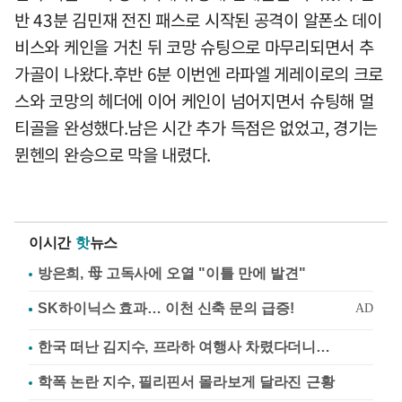
반 43분 김민재 전진 패스로 시작된 공격이 알폰소 데이
비스와 케인을 거친 뒤 코망 슈팅으로 마무리되면서 추
가골이 나왔다.후반 6분 이번엔 라파엘 게레이로의 크로
스와 코망의 헤더에 이어 케인이 넘어지면서 슈팅해 멀
티골을 완성했다.남은 시간 추가 득점은 없었고, 경기는
뮌헨의 완승으로 막을 내렸다.
이시간
핫
뉴스
방은희, 母 고독사에 오열 "이틀 만에 발견"
한국 떠난 김지수, 프라하 여행사 차렸다더니…
학폭 논란 지수, 필리핀서 몰라보게 달라진 근황