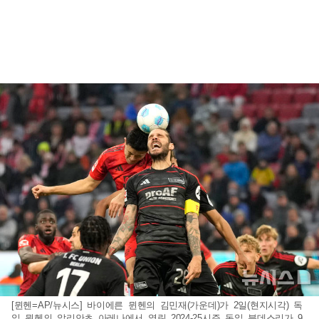
[뮌헨=AP/뉴시스] 바이에른 뮌헨의 김민재(가운데)가 2일(현지시각) 독
일 뮌헨의 알리안츠 아레나에서 열린 2024-25시즌 독일 분데스리가 9