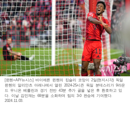
[뮌헨=AP/뉴시스] 바이에른 뮌헨의 킹슬리 코망이 2일(현지시각) 독일
뮌헨의 알리안츠 아레나에서 열린 2024-25시즌 독일 분데스리가 9라운
드 우니온 베를린과 경기 전반 43분 추가 골을 넣은 후 환호하고 있
다. 이날 김민재는 69분을 소화하며 팀의 3-0 완승에 기여했다.
2024.11.03.