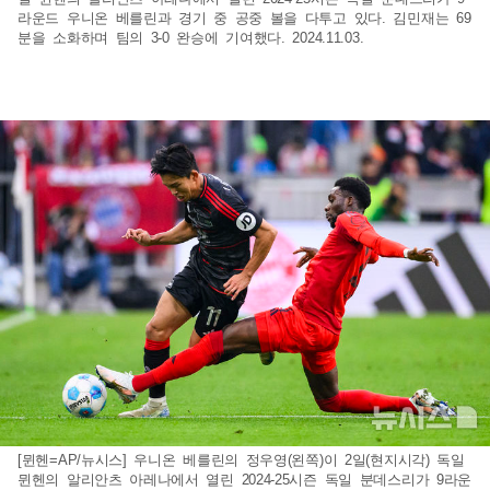
라운드 우니온 베를린과 경기 중 공중 볼을 다투고 있다. 김민재는 69
분을 소화하며 팀의 3-0 완승에 기여했다. 2024.11.03.
[뮌헨=AP/뉴시스] 우니온 베를린의 정우영(왼쪽)이 2일(현지시각) 독일
뮌헨의 알리안츠 아레나에서 열린 2024-25시즌 독일 분데스리가 9라운