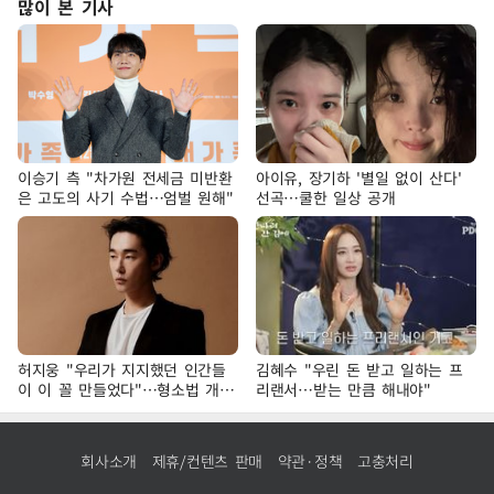
많이 본 기사
이승기 측 "차가원 전세금 미반환
아이유, 장기하 '별일 없이 산다'
은 고도의 사기 수법…엄벌 원해"
선곡…쿨한 일상 공개
허지웅 "우리가 지지했던 인간들
김혜수 "우린 돈 받고 일하는 프
이 이 꼴 만들었다"…형소법 개정
리랜서…받는 만큼 해내야"
에 격한 반응
회사소개
제휴/컨텐츠 판매
약관·정책
고충처리