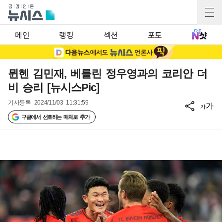
메인
랭킹
섹션
포토
뮌헨 김민재, 베를린 정우영과의 코리안 더
비 승리 [뉴시스Pic]
기사등록
2024/11/03 11:31:59
가
가
구글에서 선호하는 매체로 추가