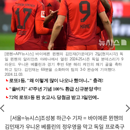
[뮌헨=AP/뉴시스] 바이에른 뮌헨의 김민재(가운데)가 2일(현지시각) 독
일 뮌헨의 알리안츠 아레나에서 열린 2024-25시즌 독일 분데스리가 9
라운드 우니온 베를린과 경기 후반 6분 해리 케인의 쐐기 골을 축하
하고 있다. 김민재는 69분을 소화하며 팀의 3-0 완승에 기여했다.
2024.11.03.
[서울=뉴시스]조성봉 하근수 기자 = 바이에른 뮌헨의
김민재가 우니온 베를린의 정우영을 막고 독일 프로축구