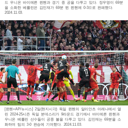
드 우니온 바이에른 뮌헨과 경기 중 공을 다투고 있다. 정우영이 69분
을 소화한 베를린은 김민재가 69분 뛴 뮌헨에 0-3으로 완패했다.
2024.11.03.
[뮌헨=AP/뉴시스] 2일(현지시각) 독일 뮌헨의 알리안츠 아레나에서 열
린 2024-25시즌 독일 분데스리가 9라운드 경기에서 바이에른 뮌헨과
우니온 베를린 선수들이 공중 볼을 다투고 있다. 김민재는 69분을 소
화하며 팀의 3-0 완승에 기여했다. 2024.11.03.