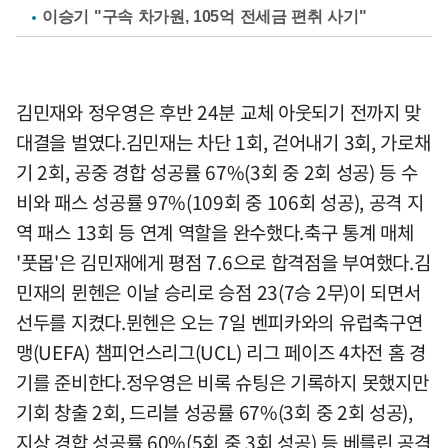
이승기 "구속 차가원, 105억 전세금 편취 사기"
김민재와 정우영은 후반 24분 교체 아웃되기 전까지 맞
대결을 벌였다.김민재는 차단 1회, 걷어내기 3회, 가로채
기 2회, 공중 경합 성공률 67%(3회 중 2회 성공) 등 수
비와 패스 성공률 97%(109회 중 106회 성공), 공격 지
역 패스 13회 등 연계 역할을 완수했다.축구 통계 매체
'풋몹'은 김민재에게 평점 7.6으로 합격점을 부여했다.김
민재의 뮌헨은 이날 승리로 승점 23(7승 2무)이 되면서
선두를 지켰다.뮌헨은 오는 7일 벤피카와의 유럽축구연
맹(UEFA) 챔피언스리그(UCL) 리그 페이즈 4차전 홈 경
기를 준비한다.정우영은 비록 슈팅은 기록하지 못했지만
기회 창출 2회, 드리블 성공률 67%(3회 중 2회 성공),
지상 경합 성공률 60%(5회 중 3회 성공) 등 베를린 공격