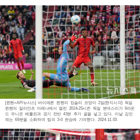
[뮌헨=AP/뉴시스] 바이에른 뮌헨의 킹슬리 코망이 2일(현지시각) 독일
뮌헨의 알리안츠 아레나에서 열린 2024-25시즌 독일 분데스리가 9라운
드 우니온 베를린과 경기 전반 43분 추가 골을 넣고 있다. 이날 김민
재는 69분을 소화하며 팀의 3-0 완승에 기여했다. 2024.11.03.