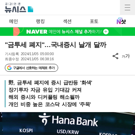
메인
랭킹
섹션
포토
"금투세 폐지"…국내증시 날개 달까
기사등록
2024/11/05 05:00:00
가
가
최종수정
2024/11/05 06:38:16
구글에서 선호하는 매체로 추가
野, 금투세 폐지에 증시 급반등 '화색'
장기투자 자금 유입 기대감 커져
해외 증시와 디커플링 해소될까
개인 비중 높은 코스닥 시장에 '주목'