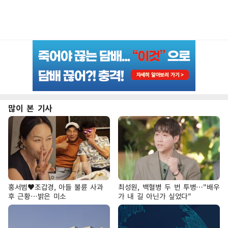
많이 본 기사
홍서범♥조갑경, 아들 불륜 사과
최성원, 백혈병 두 번 투병…"배우
후 근황…밝은 미소
가 내 길 아닌가 싶었다"