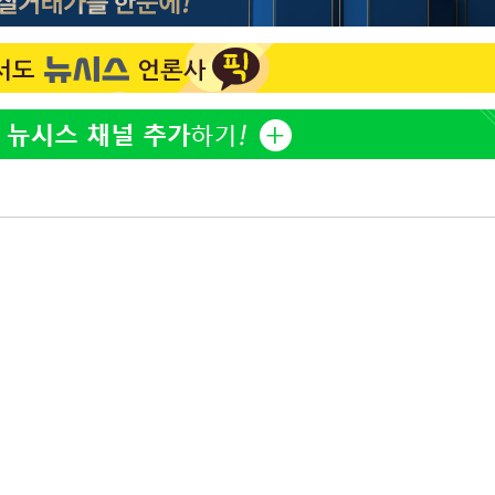
"창 3개 띄워도 답답함 없
1
네"…'폴드8 울트라', 일
써보니
오세훈 "용산공원 아파트,
2
학 뒤집는 것"
[속보]뉴욕증시 상승 마감…
3
닥 1.3%↑
김도영·곽빈·안현민…오
4
집은 차기 메이저리거
'폭염 휴식기' 프로야구 1
5
식 병행…"야외 훈련 해도
휴머노이드부터 AI공장
6
M.AX 성과
'리센느 논란' 김선태, 
7
장 "다시 돌아올 생각?"