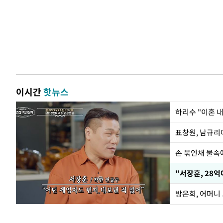
이시간
핫뉴스
하리수 "이혼 
손 묶인채 물속에
"서장훈, 28억
방은희, 어머니 