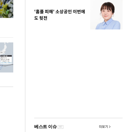
'홈플 피해' 소상공인 이번에
도 뒷전
이번주 국회에는 무슨 일이? [뉴시스국회토pic]
청와대 일주일