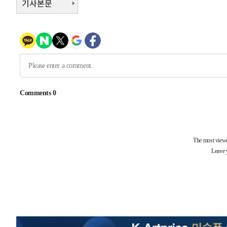
기사본문
-21312초 전 >
백운산서 80년근 천종산삼 9뿌리 발견…감정가 1.3억원
-19022초 전 >
선재도서 해루질 나섰다 실종 60대, 닷새 만에 숨진 채 발
-16556초 전 >
남자 농구, 나고야 아시안게임서 '홈팀' 일본과 한일전
-15932초 전 >
여수 오동도 해상서 모터보트 전복…1명 사망·1명 실종
-12159초 전 >
극한폭염 한풀 꺾이지만…'낮 최고 35도' 무더위, 열대야
주 날씨]
-9177초 전 >
축구협회 "압수수색·성접대 논란 사과…쇄신의 기회로 삼
-7694초 전 >
[속보]'압수수색·성접대 논란' 축구협회 "실망과 걱정 안
송"
1시간 전 >
'최고 37도' 폭염 지속…강원동해안 최대 150㎜ 비
2시간 전 >
[속보]뉴욕증시 상승 마감…S&P 0.6% 나스닥 1.3%↑