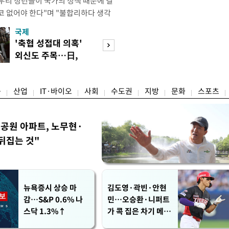
"우리 청년들이 국가의 정책 때문에 결
코 없어야 한다"며 "불합리하다 생각
 편하게 말씀해주시면 좋겠다"고 했
국제
경제
오후 X(옛 트위터)에 '청년들의 목소리
'축협 성접대 의혹'
7월 세계 식량가
2개' 자료를 공유하며 이같이 적었다.
외신도 주목…日,
0.6%↑…곡물·
인해 겪을 수 있는 제도
2002 소환
탕 강세 전환
융
산업
IT·바이오
사회
수도권
지방
문화
스포츠
공원 아파트, 노무현·
뒤집는 것"
뉴욕증시 상승 마
김도영·곽빈·안현
감…S&P 0.6% 나
민…오승환·니퍼트
스닥 1.3%↑
가 콕 집은 차기 메이
저리거