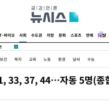
IT·바이오
사회
수도권
지방
문화
스포츠
연예
견
/보건
복지
교육
노동
환경
날씨
수능
 계속[다음
겠다"
31, 33, 37, 44…자동 5명(종
겨드려 죄