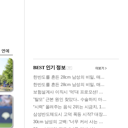
금융
격
코스닥 살아나자
설
ETF 날았다…수익률
상위권 휩쓸어
연예