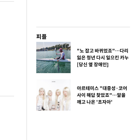
피플
"노 잡고 바뀌었죠"…다리
잃은 청년 다시 일으킨 카누
[당신 옆 장애인]
아르테미스 "대중성·코어
사이 해답 찾았죠"…알을
깨고 나온 '초자아'