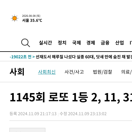
2026.08.08 (토)
서울 35.6℃
2시간 전 >
[속보]뉴욕증시 상승 마감…S&P 0.6% 나스닥 1.3%↑
-31260초 전 >
온열질환 사망자 3명 늘어…누적 환자 3000명 돌파
-25205초 전 >
강릉에 시간당 81.4㎜ 물폭탄…도로 잠기고 담벼락 붕괴
실시간
정치
국제
경제
금융
산업
-21312초 전 >
백운산서 80년근 천종산삼 9뿌리 발견…감정가 1.3억원
-19022초 전 >
선재도서 해루질 나섰다 실종 60대, 닷새 만에 숨진 채 발
-16556초 전 >
남자 농구, 나고야 아시안게임서 '홈팀' 일본과 한일전
사회
-15932초 전 >
여수 오동도 해상서 모터보트 전복…1명 사망·1명 실종
사회최신
사건/사고
법원/검찰
의료
-12159초 전 >
극한폭염 한풀 꺾이지만…'낮 최고 35도' 무더위, 열대야
주 날씨]
-9177초 전 >
축구협회 "압수수색·성접대 논란 사과…쇄신의 기회로 삼
1145회 로또 1등 2, 11, 
-7694초 전 >
[속보]'압수수색·성접대 논란' 축구협회 "실망과 걱정 안
송"
1시간 전 >
'최고 37도' 폭염 지속…강원동해안 최대 150㎜ 비
2시간 전 >
[속보]뉴욕증시 상승 마감…S&P 0.6% 나스닥 1.3%↑
등록 2024.11.09 21:17:13
수정 2024.11.09 23:13:02
-31260초 전 >
온열질환 사망자 3명 늘어…누적 환자 3000명 돌파
-25205초 전 >
강릉에 시간당 81.4㎜ 물폭탄…도로 잠기고 담벼락 붕괴