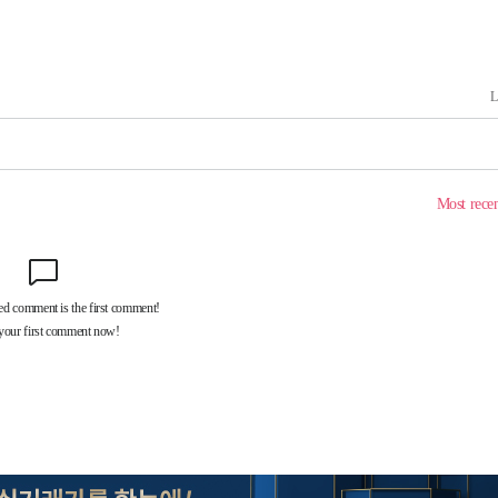
견
 계속[다음
겠다"
겨드려 죄