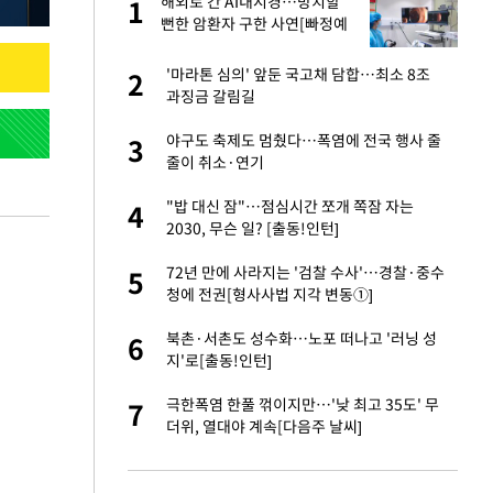
해외로 간 AI내시경…방치할
1
1
주일
뻔한 암환자 구한 사연[빠정예
진]
 노무현·문재인 철
'마라톤 심의' 앞둔 국고채 담합…최소 8조
2
2
과징금 갈림길
S&P 0.6% 나스
야구도 축제도 멈췄다…폭염에 전국 행사 줄
3
3
줄이 취소·연기
승환·니퍼트가 콕
"밥 대신 잠"…점심시간 쪼개 쪽잠 자는
4
4
2030, 무슨 일? [출동!인턴]
0개 구단, 훈련·휴
72년 만에 사라지는 '검찰 수사'…경찰·중수
5
5
 안전 최우선"
청에 전권[형사사법 지각 변동①]
까지…제조업 바꾸는
북촌·서촌도 성수화…노포 떠나고 '러닝 성
6
6
지'로[출동!인턴]
초췌한 근황…충주시
극한폭염 한풀 꺾이지만…'낮 최고 35도' 무
7
7
더위, 열대야 계속[다음주 날씨]