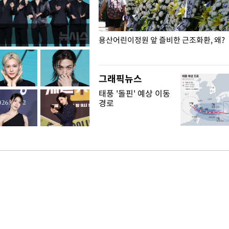
일주일
용산어린이정원 앞 즐비한 근조화환, 왜?
그래픽뉴스
태풍 '돌핀' 예상 이동
경로