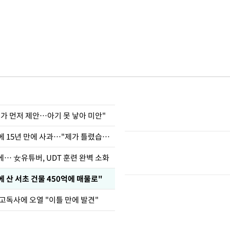
내가 먼저 제안…아기 못 낳아 미안"
표창원, 남규리에 15년 만에 사과…"제가 틀렸습니다"
… 女유튜버, UDT 훈련 완벽 소화
에 산 서초 건물 450억에 매물로"
고독사에 오열 "이틀 만에 발견"