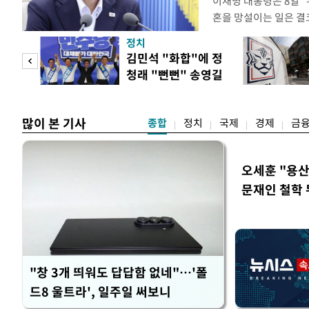
이재명 대통령은 8일 
혼을 망설이는 일은 결
하는 제도가 있을 경우
정치
다. 이 대통령은 이날 
 사업
김민석 "화합"에 정
로 찾은 결혼 페널티 2
청래 "뻔뻔" 송영길
이 대통령은 "결혼으로 
은 연임 직격
많이 본 기사
종합
정치
국제
경제
금
오세훈 "용산
문재인 철학 
"창 3개 띄워도 답답함 없네"…'폴
드8 울트라', 일주일 써보니