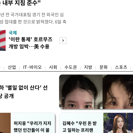
 내부 지침 준수"
년 전 국가대표팀 경기 전 외국인 심
성 접대를 한 것으로 밝혀졌다. 6일 축
 의원실은 축구협회가 2011~2012
국제
경제
게 성 접대한 사실을 확인했다. 당시
'이란 통제' 호르무즈
초고가 겨냥 세제
과 감독관 등 10여 명에게 한 번에
개방 임박…美 수용
편…전월세 '유탄'
00만원이 넘는 돈을 성
할까
려
융
산업
IT·바이오
사회
수도권
지방
문화
스포츠
하 '별일 없이 산다' 선
상 공개
허지웅 "우리가 지지
김혜수 "우린 돈 받
했던 인간들이 이 꼴
고 일하는 프리랜