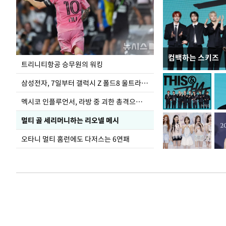
컴백하는 스키즈
입추 하루 앞둔 
트리니티항공 승무원의 워킹
폭염
삼성전자, 7일부터 갤럭시 Z 폴드8 울트라·폴드8·플립8 출시
멕시코 인플루언서, 라방 중 괴한 총격으로 사망
멀티 골 세리머니하는 리오넬 메시
오타니 멀티 홈런에도 다저스는 6연패