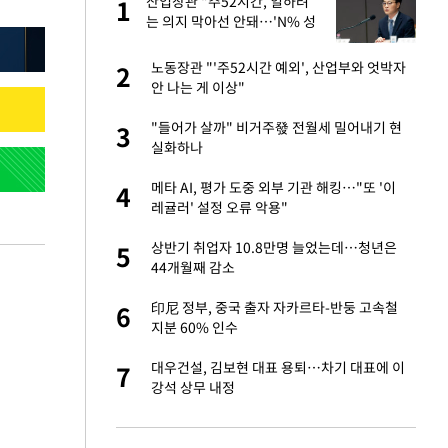
미
산업장관 "주52시간, 일하려
1
1
…엄
는 의지 막아선 안돼…'N% 성
과급' 반대"(종합)
이 산다' 선곡…쿨한
노동장관 "'주52시간 예외', 산업부와 엇박자
2
2
안 나는 게 이상"
인간들이 이 꼴 만
"들어가 살까" 비거주發 전월세 밀어내기 현
3
3
격한 반응
실화하나
하는 프리랜서…받
메타 AI, 평가 도중 외부 기관 해킹…"또 '이
4
4
레귤러' 설정 오류 악용"
앗겨…지금이라면 가
상반기 취업자 10.8만명 늘었는데…청년은
5
5
44개월째 감소
패…LAFC는 승부차
印尼 정부, 중국 출자 자카르타-반둥 고속철
6
6
지분 60% 인수
일까지 취소…11일
대우건설, 김보현 대표 용퇴…차기 대표에 이
7
7
강석 상무 내정