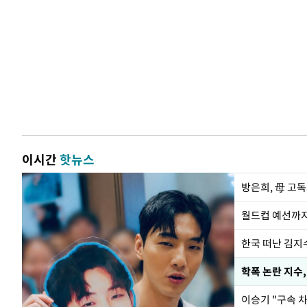
이시간
핫뉴스
방은희, 母 고독
월드컵 예선까지
한국 떠난 김지
학폭 논란 지수
이승기 "구속 차