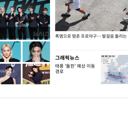
전남광주… 열화상 카메라에 담긴
폭염으로 멈춘 프로야구… 발걸음 돌리는
그래픽뉴스
태풍 '돌핀' 예상 이동
경로