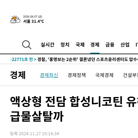
3시간 전 >
내일까지 39도 '펄펄'…기상청 "태풍 지나며 폭염 잠시 꺾인
2026.08.07 (금)
서울 31.4℃
-25857초 전 >
'월드컵 탈락 후폭풍' 축구협회…11시간 걸린 초유의 압
합)
-25293초 전 >
[속보] 뉴욕증시, 혼조 출발…나스닥 0.3%↓, 다우 0.1
-24086초 전 >
축구협회, 15년 전 심판 성 접대 파문에 "현재는 내부 지
실시간
정치
국제
경제
금융
산업
-22771초 전 >
경찰, '홍명보는 2순위' 결론냈던 스포츠윤리센터도 압
-8367초 전 >
[속보]합참 "北 발사체는 단거리탄도미사일…감시·경계태
-8115초 전 >
日방위성, 北이 동해로 쏜 발사체는 탄도미사일 가능성
경제
경제최신
경제정책
국제경제
건설부
-6545초 전 >
[속보] SKT, 에이닷 서비스 장애 발생…"원인 파악 중"
-5951초 전 >
[속보]합참 "북, 동해상으로 미상 발사체 발사"
-5347초 전 >
'낮 최고 39도' 불볕더위…한밤 열대야도 계속[내일날씨]
액상형 전담 합성니코틴 유
-5306초 전 >
[속보]7~9일 프로야구 3연전도 폭염 취소…11일 재개
급물살탈까
-4968초 전 >
"韓 외환시장 개입 관측 배경엔 美의 대한국 무역적자 있어
-4795초 전 >
'월드컵 탈락 후폭풍' 축구협회…초유의 압수수색에 '충격
-4635초 전 >
서울 낮 37.9도, 올여름 최고치 경신…영등포 순간 '40도'
등록 2024.11.27 10:14:34
-4197초 전 >
[속보]종합특검, 대검 추가 압수수색…내란 중요임무종사 