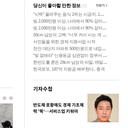
기자수첩
반도체 호황에도 경제 기초체
력 '뚝‘…서비스업 키워야