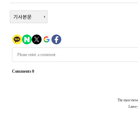
-292초 전 >
[속보]코스닥, 800p 회복…0.26% 오른 801.67 마감
-222초 전 >
기사본문
[속보]코스피, 301.88포인트(4.58%) 내린 6296.38 마감
-87초 전 >
[속보]원·달러 환율, 0.7원 내린 1423.8원 마감
38분 전 >
"여기 떨어졌다"…다누리, 스페이스X 로켓 달 충돌 흔적 포착
1시간 전 >
손흥민, 5경기 연속골 실패…LAFC는 승부차기 끝 과달라하라
3시간 전 >
내일까지 39도 '펄펄'…기상청 "태풍 지나며 폭염 잠시 꺾인
-25857초 전 >
'월드컵 탈락 후폭풍' 축구협회…11시간 걸린 초유의 압
합)
-25293초 전 >
[속보] 뉴욕증시, 혼조 출발…나스닥 0.3%↓, 다우 0.1
-24086초 전 >
축구협회, 15년 전 심판 성 접대 파문에 "현재는 내부 지
-22771초 전 >
경찰, '홍명보는 2순위' 결론냈던 스포츠윤리센터도 압
-8367초 전 >
[속보]합참 "北 발사체는 단거리탄도미사일…감시·경계태
-8115초 전 >
日방위성, 北이 동해로 쏜 발사체는 탄도미사일 가능성
-6545초 전 >
[속보] SKT, 에이닷 서비스 장애 발생…"원인 파악 중"
-5951초 전 >
[속보]합참 "북, 동해상으로 미상 발사체 발사"
-5347초 전 >
'낮 최고 39도' 불볕더위…한밤 열대야도 계속[내일날씨]
-5306초 전 >
[속보]7~9일 프로야구 3연전도 폭염 취소…11일 재개