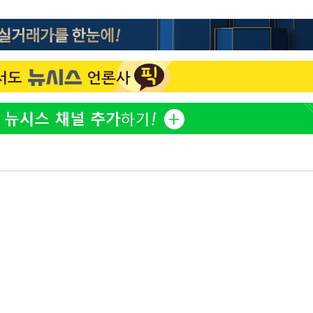
이승기 측 "차가원 전세금 
1
반환은 고도의 사기 수법
"
벌 원해"
·당황'
아이유, 장기하 '별일 없
2
일상 공개
혐의
허지웅 "우리가 지지했던 
3
들었다"…형소법 개정에 
김혜수 "우린 돈 받고 일
4
는 만큼 해내야"
효린 "절친에게 남친 빼
 격파
5
만 안 있어"
다"
손흥민, 5경기 연속골 실
6
기 끝 과달라하라 격파
극한 폭염에 프로야구 9
7
재개