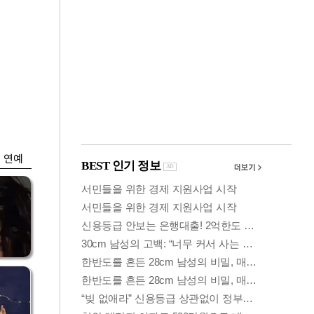
금융
개
외국인 폭풍매도에
 우
코스피 6200선 주저
앉아
연예