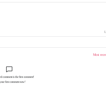
 격파
다"
수수색(종
4%↑
침 준수"
수수색
세 강화"