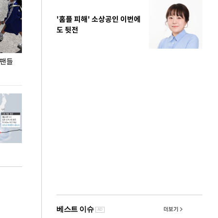
'홈플 피해' 소상공인 이번에
도 뒷전
 팬들
이 대통령, '청년 대책 속도 높여야…폭염 문제도
입추 코앞인데 전
총력 대응'