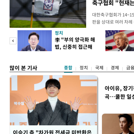
축구협회 "현재는
대한축구협회가 14~15
판을 상대로 여러 차례 
구계에 따르면 국회의 한
정치
년 국제심판 10여 명에
"사적
李 "부의 양극화 해
축구협회는 외국인 심판
법, 신중히 접근해
수십만원에서 많게는 1
 차
야"
많이 본 기사
종합
정치
국제
경제
금
아이유, 장기
곡…쿨한 일
이승기 측 "차가원 전세금 미반환은