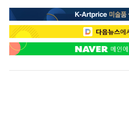
-4968초 전 >
"韓 외환시장 개입 관측 배경엔 美의 대한국 무역적자 있어
-4795초 전 >
'월드컵 탈락 후폭풍' 축구협회…초유의 압수수색에 '충격
-4635초 전 >
서울 낮 37.9도, 올여름 최고치 경신…영등포 순간 '40도'
-4197초 전 >
[속보]종합특검, 대검 추가 압수수색…내란 중요임무종사 
-292초 전 >
[속보]코스닥, 800p 회복…0.26% 오른 801.67 마감
-222초 전 >
[속보]코스피, 301.88포인트(4.58%) 내린 6296.38 마감
-87초 전 >
[속보]원·달러 환율, 0.7원 내린 1423.8원 마감
38분 전 >
"여기 떨어졌다"…다누리, 스페이스X 로켓 달 충돌 흔적 포착
1시간 전 >
손흥민, 5경기 연속골 실패…LAFC는 승부차기 끝 과달라하라
3시간 전 >
내일까지 39도 '펄펄'…기상청 "태풍 지나며 폭염 잠시 꺾인