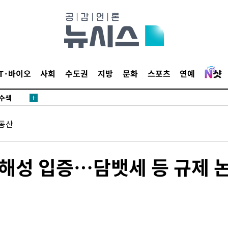
다"
수수색(종
4%↑
침 준수"
IT·바이오
사회
수도권
지방
문화
스포츠
연예
수수색
세 강화"
동산
해성 입증…담뱃세 등 규제 
"
·당황'
혐의