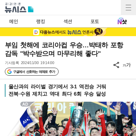
메인
랭킹
섹션
포토
부임 첫해에 코리아컵 우승…박태하 포항
감독 "박수받으며 마무리해 좋다"
기사등록
2024/11/30 19:14:00
가
가
구글에서 선호하는 매체로 추가
울산과의 라이벌 경기에서 3-1 역전승 거둬
전북·수원 제치고 역대 최다 6회 우승 달성