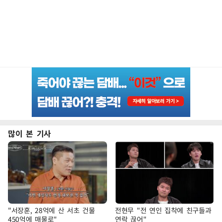
많이 본 기사
"서장훈, 28억에 산 서초 건물
전현무 "전 연인 집착에 친구들과
450억에 매물로"
연락 끊어"