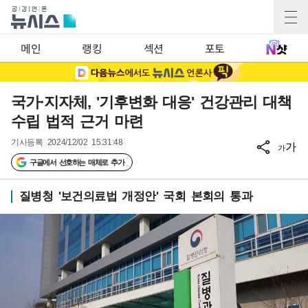
메인
랭킹
섹션
포토
국가·지자체, '기후변화 대응' 건강관리 대책
수립 법적 근거 마련
기사등록
2024/12/02 15:31:48
가
가
구글에서 선호하는 매체로 추가
질병청 '보건의료법 개정안' 국회 본회의 통과