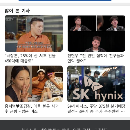
많이 본 기사
"서장훈, 28억에 산 서초 건물
전현무 "전 연인 집착에 친구들과
450억에 매물로"
연락 끊어"
홍서범♥조갑경, 아들 불륜 사과
SK하이닉스, 주당 375원 분기배당
후 근황…밝은 미소
결정…3분기 중 추가 주주환원 발
표