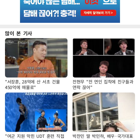
많이 본 기사
"서장훈, 28억에 산 서초 건물
전현무 "전 연인 집착에 친구들과
450억에 매물로"
연락 끊어"
"여군 지원 막힌 UDT 훈련 직접
박찬민 딸 박민하, 배우·국가대표