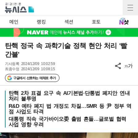
메인
랭킹
섹션
포토
탄핵 정국 속 과학기술 정책 현안 처리 '빨
간불'
기사등록
2024/12/09 10:02:59
가
가
최종수정
2024/12/09 10:08:15
구글에서 선호하는 매체로 추가
탄핵 2차 표결 요구 속 AI기본법·단통법 폐지안 연내
처리 불투명
R&D 예타 폐지 법 개정도 차질…SMR 등 尹 정부 역
점 사업도 타격
대통령 직속 국가바이오委 출범 흔들…글로벌 협력
사업 영향 우려