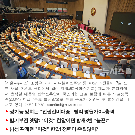
[서울=뉴시스] 조성우 기자 = 더불어민주당 등 야당 의원들이 7일 오
후 서울 여의도 국회에서 열린 제418회국회(정기회) 제17차 본회의에
서 윤석열 대통령 탄핵소추안이 국민의힘 표결 불참에 따른 의결정족
수(200명) 미달, '투표 불성립'으로 투표 종료가 선언된 뒤 회의장을 나
서고 있다. 2024.12.07.
xconfind@newsis.com