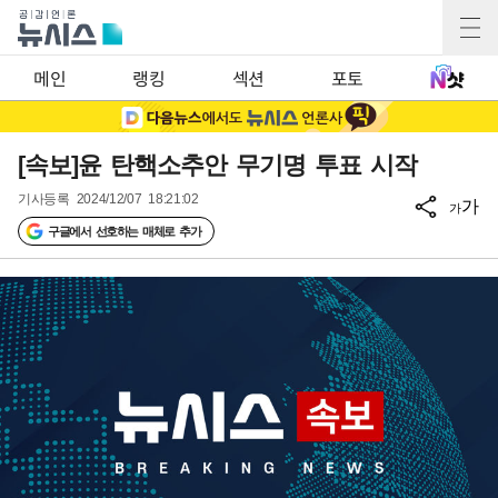
메인
랭킹
섹션
포토
[속보]윤 탄핵소추안 무기명 투표 시작
기사등록
2024/12/07 18:21:02
가
가
구글에서 선호하는 매체로 추가