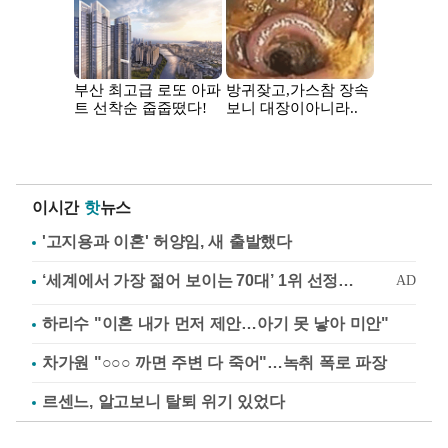
이시간
핫
뉴스
'고지용과 이혼' 허양임, 새 출발했다
하리수 "이혼 내가 먼저 제안…아기 못 낳아 미안"
차가원 "○○○ 까면 주변 다 죽어"…녹취 폭로 파장
르센느, 알고보니 탈퇴 위기 있었다