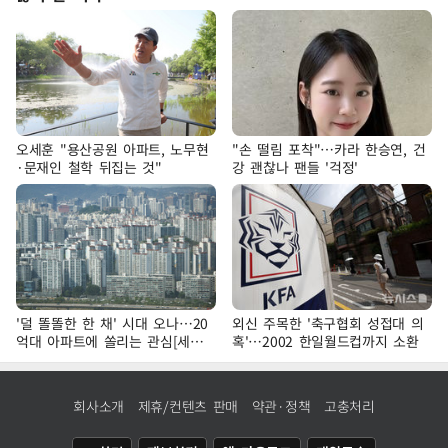
오세훈 "용산공원 아파트, 노무현
"손 떨림 포착"…카라 한승연, 건
·문재인 철학 뒤집는 것"
강 괜찮나 팬들 '걱정'
'덜 똘똘한 한 채' 시대 오나…20
외신 주목한 '축구협회 성접대 의
억대 아파트에 쏠리는 관심[세제
혹'…2002 한일월드컵까지 소환
개편, 그 이후②]
회사소개
제휴/컨텐츠 판매
약관·정책
고충처리