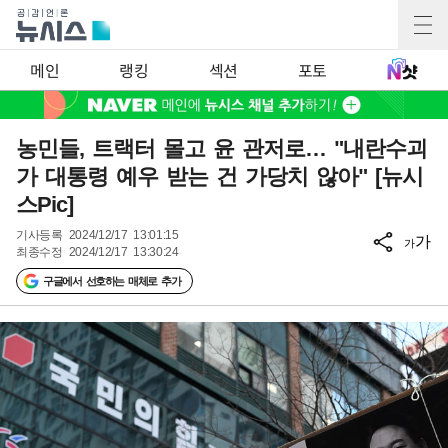
메인
랭킹
섹션
포토
농민들, 트랙터 몰고 윤 관저로… "내란수괴
가 대통령 예우 받는 건 가당치 않아" [뉴시
스Pic]
기사등록
2024/12/17 13:01:15
가
가
최종수정
2024/12/17 13:30:24
구글에서 선호하는 매체로 추가