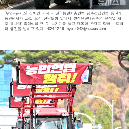
[무안=뉴시스] 김혜인 기자 = 전국농민회총연맹 광주전남연맹 등 4개
농민단체가 16일 오전 전남도청 앞에서 '헌정유린내란수괴 윤석열 체
포 결사대' 출정식을 연 뒤 농기계를 몰고 대통령 관저로 향하는 트랙
터 행진을 벌이고 있다. 2024.12.16.
hyein0342@newsis.com