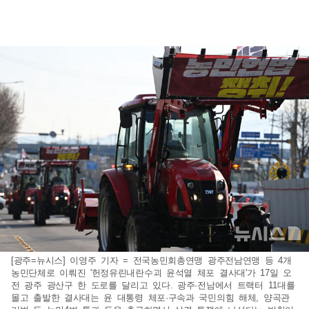
[광주=뉴시스] 이영주 기자 = 전국농민회총연맹 광주전남연맹 등 4개
농민단체로 이뤄진 '헌정유린내란수괴 윤석열 체포 결사대'가 17일 오
전 광주 광산구 한 도로를 달리고 있다. 광주·전남에서 트랙터 11대를
몰고 출발한 결사대는 윤 대통령 체포·구속과 국민의힘 해체, 양곡관