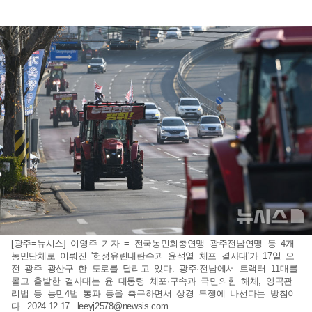
[광주=뉴시스] 이영주 기자 = 전국농민회총연맹 광주전남연맹 등 4개
농민단체로 이뤄진 '헌정유린내란수괴 윤석열 체포 결사대'가 17일 오
전 광주 광산구 한 도로를 달리고 있다. 광주·전남에서 트랙터 11대를
몰고 출발한 결사대는 윤 대통령 체포·구속과 국민의힘 해체, 양곡관
리법 등 농민4법 통과 등을 촉구하면서 상경 투쟁에 나선다는 방침이
다. 2024.12.17.
leeyj2578@newsis.com