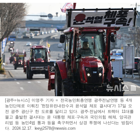
[광주=뉴시스] 이영주 기자 = 전국농민회총연맹 광주전남연맹 등 4개
농민단체로 이뤄진 '헌정유린내란수괴 윤석열 체포 결사대'가 17일 오
전 광주 광산구 한 도로를 달리고 있다. 광주·전남에서 트랙터 11대를
몰고 출발한 결사대는 윤 대통령 체포·구속과 국민의힘 해체, 양곡관
리법 등 농민4법 통과 등을 촉구하면서 상경 투쟁에 나선다는 방침이
다. 2024.12.17.
leeyj2578@newsis.com