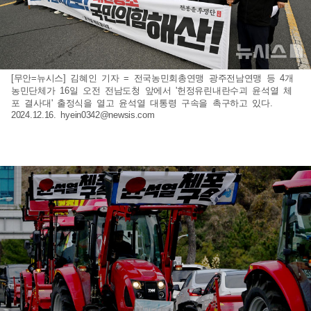
[무안=뉴시스] 김혜인 기자 = 전국농민회총연맹 광주전남연맹 등 4개
농민단체가 16일 오전 전남도청 앞에서 '헌정유린내란수괴 윤석열 체
포 결사대' 출정식을 열고 윤석열 대통령 구속을 촉구하고 있다.
2024.12.16.
hyein0342@newsis.com