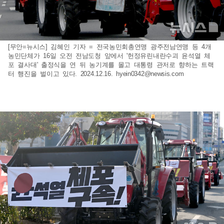
[무안=뉴시스] 김혜인 기자 = 전국농민회총연맹 광주전남연맹 등 4개
농민단체가 16일 오전 전남도청 앞에서 '헌정유린내란수괴 윤석열 체
포 결사대' 출정식을 연 뒤 농기계를 몰고 대통령 관저로 향하는 트랙
터 행진을 벌이고 있다. 2024.12.16.
hyein0342@newsis.com