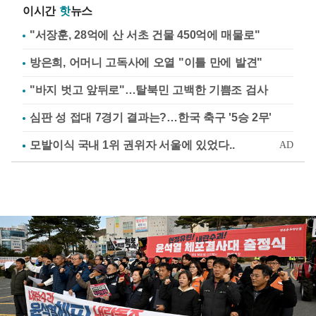
이시간
핫
뉴스
"서장훈, 28억에 산 서초 건물 450억에 매물로"
방은희, 어머니 고독사에 오열 "이틀 만에 발견"
"바지 벗고 앞뒤로"…탈북민 고백한 기쁨조 검사
심판 성 접대 7경기 결과는?…한국 축구 '5승 2무'