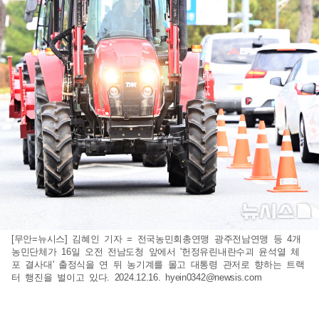
[무안=뉴시스] 김혜인 기자 = 전국농민회총연맹 광주전남연맹 등 4개
농민단체가 16일 오전 전남도청 앞에서 '헌정유린내란수괴 윤석열 체
포 결사대' 출정식을 연 뒤 농기계를 몰고 대통령 관저로 향하는 트랙
터 행진을 벌이고 있다. 2024.12.16.
hyein0342@newsis.com