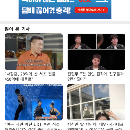
많이 본 기사
"서장훈, 28억에 산 서초 건물
전현무 "전 연인 집착에 친구들과
450억에 매물로"
연락 끊어"
"여군 지원 막힌 UDT 훈련 직접
박찬민 딸 박민하, 배우·국가대표
해봤습니다"…707 출신 女유튜버
병행하더니…여유로운 근황 공개