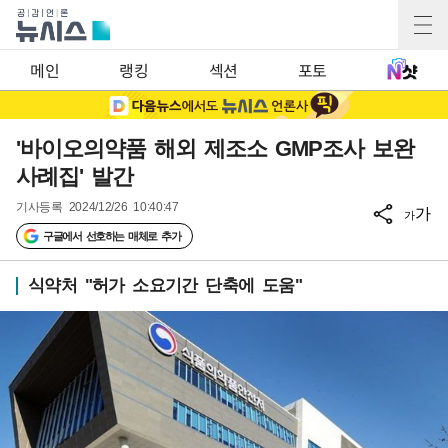
메인
랭킹
섹션
포토
'바이오의약품 해외 제조소 GMP조사 보완
사례집' 발간
기사등록
2024/12/26 10:40:47
가
가
구글에서 선호하는 매체로 추가
식약처 "허가 소요기간 단축에 도움"