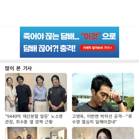
많이 본 기사
''9440억 재산분할 앞둔' 노소영
고영욱, 이번엔 박하선 공격…"류
관장, 최수종 옆 깜짝 근황
수영 열심히 일해야겠네"