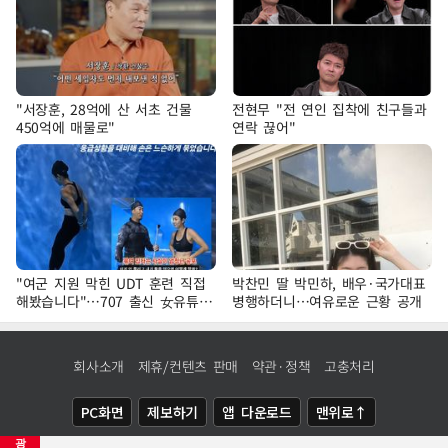
"서장훈, 28억에 산 서초 건물
전현무 "전 연인 집착에 친구들과
450억에 매물로"
연락 끊어"
"여군 지원 막힌 UDT 훈련 직접
박찬민 딸 박민하, 배우·국가대표
해봤습니다"…707 출신 女유튜버
병행하더니…여유로운 근황 공개
'완벽 소화'
회사소개
제휴/컨텐츠 판매
약관·정책
고충처리
PC화면
제보하기
앱 다운로드
맨위로↑
광