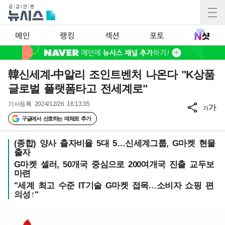
메인
랭킹
섹션
포토
韓신세계-中알리 조인트벤처 나온다 "K상품
글로벌 플랫폼타고 전세계로"
기사등록
2024/12/26 16:13:35
가
가
구글에서 선호하는 매체로 추가
(종합) 양사 출자비율 5대 5…신세계그룹, G마켓 현물
출자
G마켓 셀러, 50개국 중심으로 200여개국 진출 교두보
마련
"세계 최고 수준 IT기술 G마켓 접목…소비자 쇼핑 편
의성↑"