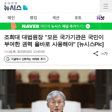
메인
랭킹
섹션
포토
조희대 대법원장 "모든 국가기관은 국민이
부여한 권력 올바로 사용해야" [뉴시스Pic]
기사등록
2025/01/02 13:40:56
가
가
구글에서 선호하는 매체로 추가