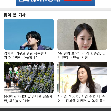
많이 본 기사
김희철, 거꾸로 걸린 광복절 태극
"손 떨림 포착"…카라 한승연, 건
기 현수막에 "X돌았네"
강 괜찮나 팬들 '걱정'
용산어린이정원 앞 즐비한 근조화
차가원 "○○○ 까면 주변 다 죽
환, 왜?[뉴시스Pic]
어"…전세금 미반환 속 녹취 폭로
파장