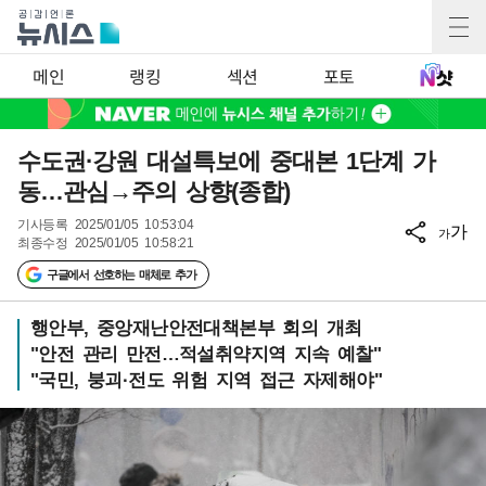
메인
랭킹
섹션
포토
수도권·강원 대설특보에 중대본 1단계 가
동…관심→주의 상향(종합)
기사등록
2025/01/05 10:53:04
가
가
최종수정
2025/01/05 10:58:21
구글에서 선호하는 매체로 추가
행안부, 중앙재난안전대책본부 회의 개최
"안전 관리 만전…적설취약지역 지속 예찰"
"국민, 붕괴·전도 위험 지역 접근 자제해야"