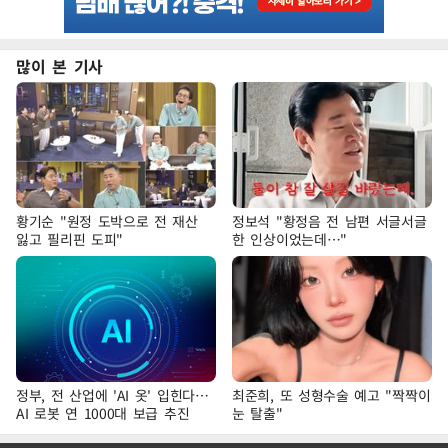
많이 본 기사
황기순 "원정 도박으로 전 재산
정보석 "황정음 전 남편 서글서글
잃고 필리핀 도피"
한 인상이었는데…"
정부, 전 산업에 'AI 옷' 입힌다…
최준희, 또 성형수술 예고 "짝짝이
AI 로봇 연 1000대 보급 추진
눈 탈출"