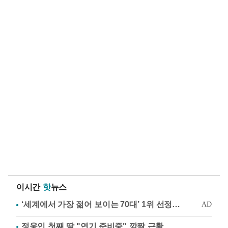
이시간
핫
뉴스
정웅인 첫째 딸 "연기 준비중" 깜짝 근황