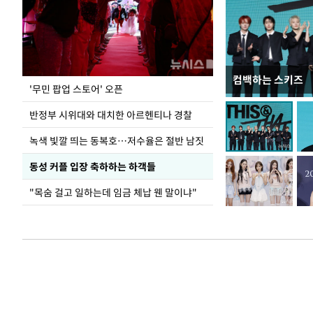
컴백하는 스키즈
지석천 뒤덮은 
'무민 팝업 스토어' 오픈
반정부 시위대와 대치한 아르헨티나 경찰
녹색 빛깔 띄는 동복호…저수율은 절반 남짓
동성 커플 입장 축하하는 하객들
"목숨 걸고 일하는데 임금 체납 웬 말이냐"