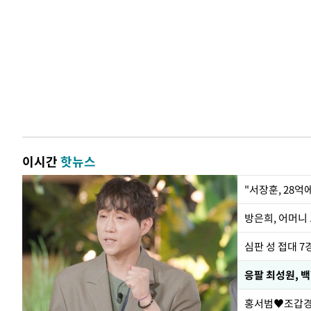
이시간
핫뉴스
"서장훈, 28억
방은희, 어머니 
심판 성 접대 7
응팔 최성원, 
홍서범♥조갑경,