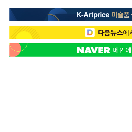
-19737초 전 >
[속보]원·달러 환율, 7.7원 내린 1416.1원 마감
-19626초 전 >
[속보] 노원서 40.1도 관측…서울, 2018년 이후 첫 40도
-16716초 전 >
[속보]종합특검, '계엄 수용공간 확보' 신용해 前교정본
-15589초 전 >
외신들도 주목한 韓축구 파문…"국민적 공분에 수사 재개
-15560초 전 >
11시간 압수수색에 성접대 파문까지…'쑥대밭' 된 축구
-14582초 전 >
[속보]규제합리화위원회 부위원장에 김태유 서울대 공대
병태 후임
-10940초 전 >
[속보]국힘 윤리위, '돌려차기 발언' 진종오·서범수 징계
-6265초 전 >
[속보] 7월 중국 수출 23.9%↑ 수입 27.5%↑…무역총액 
-3425초 전 >
[속보]'채상병 순직 책임' 임성근, 항소심도 징역 3년
-3291초 전 >
[속보]종합특검, '관저이전 봐주기 감사' 유병호 구속기소
1분 전 >
민주 콩고 에볼라환자 4천명 돌파, 4053명 발생 1850명 사망