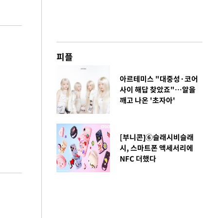
피플
아르테미스 "대중성·코어
사이 해답 찾았죠"…알을
깨고 나온 '초자아'
[부니콘]⑥슬래시비슬래
시, 스마트폰 액세서리에
NFC 더했다