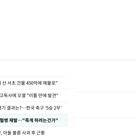
에 산 서초 건물 450억에 매물로"
고독사에 오열 "이틀 만에 발견"
경기 결과는?…한국 축구 '5승 2무'
백혈병 재발…"죽게 하려는건가"
 아들 불륜 사과 후 근황