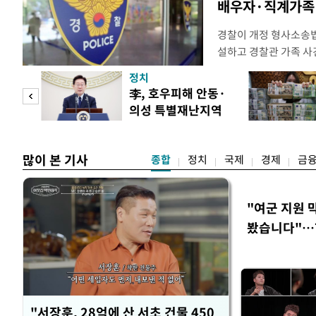
배우자·직계가족 
경찰이 개정 형사소송
설하고 경찰관 가족 사
피제'를 도입한다. 경찰
정치
후속 조치 태스크포스(T
 두
李, 호우피해 안동·
우선 올해 하반기 인사
의성 특별재난지역
하던 수사감찰 기능을
 정도
선포
많이 본 기사
종합
정치
국제
경제
금
"여군 지원 
봤습니다"…7
벽 소화'
"서장훈, 28억에 산 서초 건물 450