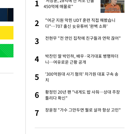
건물
"서장훈, 28억에 산 서초 건물
1
1
450억에 매물로"
련 직접 해봤습니
"여군 지원 막힌 UDT 훈련 직접 해봤습니
2
2
'완벽 소화'
다"…707 출신 女유튜버 '완벽 소화'
친구들과 연락 끊어"
전현무 "전 연인 집착에 친구들과 연락 끊어"
3
3
·국가대표 병행하더
박찬민 딸 박민하, 배우·국가대표 병행하더
4
4
니…여유로운 근황 공개
 분기배당 결정…3
'300억원대 사기 혐의' 차가원 대표 구속 송
5
5
표
치
75원 분기 배
황정민 20년 팬 "내게도 밥 사줘…상대 주장
6
6
방안 확정"
틀리다 확신"
하 주택은 보유·양도
장윤정 "가수 그만두면 뭘로 살까 항상 고민"
7
7