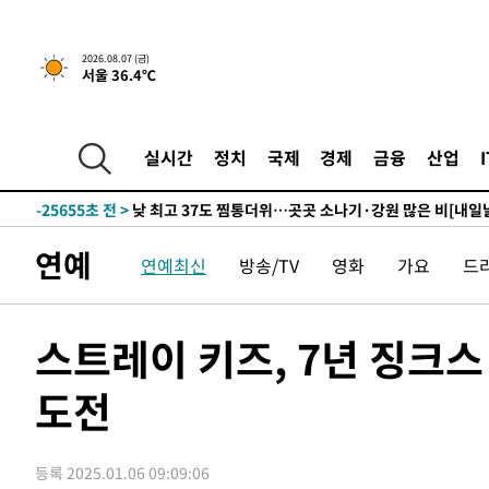
2026.08.07 (금)
1분 전 >
민주 콩고 에볼라환자 4천명 돌파, 4053명 발생 1850명 사망
서울 36.4℃
-27757초 전 >
"낮 기온 소폭 하락"…수도권 폭염중대경보, 폭염경보로
-27721초 전 >
[속보]이 대통령, '호우피해' 안동·의성 관할 4개 면 특
실시간
정치
국제
경제
금융
산업
선포
-27684초 전 >
[단독]중수청 지원 검사들, 정원 초과 시 낮은 계급 임용
갈 수도
-25655초 전 >
낮 최고 37도 찜통더위…곳곳 소나기·강원 많은 비[내일
-23961초 전 >
SK하이닉스, 용인·청주 팹에 54조 투자…"AI 메모리 수
응"
-20817초 전 >
여자배구 이재영·이다영 자매, 아제르바이잔 투란VC 입
연예
연예최신
방송/TV
영화
가요
드
-20070초 전 >
외국인 심판 성 접대 7경기 들여다보니…한국 축구 '5승 2
-19804초 전 >
[속보]코스닥, 2.86포인트(0.36%) 내린 798.81마감
스트레이 키즈, 7년 징크스 
-19757초 전 >
[속보]코스피, 6200선 약보합…0.60% 내린 6258.77에
-19737초 전 >
[속보]원·달러 환율, 7.7원 내린 1416.1원 마감
도전
-19626초 전 >
[속보] 노원서 40.1도 관측…서울, 2018년 이후 첫 40도
-16716초 전 >
[속보]종합특검, '계엄 수용공간 확보' 신용해 前교정본
-15589초 전 >
외신들도 주목한 韓축구 파문…"국민적 공분에 수사 재개
등록 2025.01.06 09:09:06