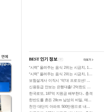
금융
…
두나무, 경찰청 '압수
 중
가상자산' 관리한다
연예