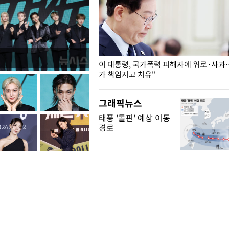
개구리밥
이 대통령, 국가폭력 피해자에 위로·사과
가 책임지고 치유"
그래픽뉴스
태풍 '돌핀' 예상 이동
경로