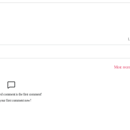
협회
 교수…이
 절차 개시
25.3%↑
 하향
별재난지역
…희망지 못
날씨]
요 선제 대
단
무'
 마쳐