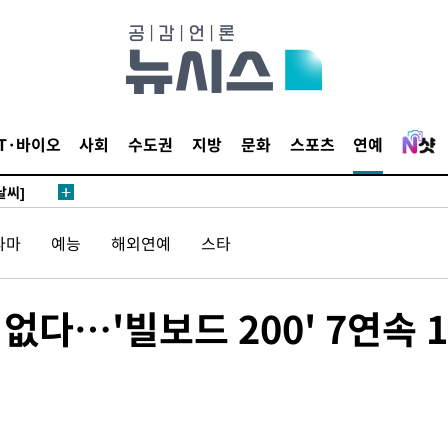
 하향
별재난지역
IT·바이오
사회
수도권
지방
문화
스포츠
연예
…희망지 못
날씨]
요 선제 대
단
라마
예능
해외연예
스타
무'
없다…'빌보드 200' 7연속 
 마쳐
부장 기소
"