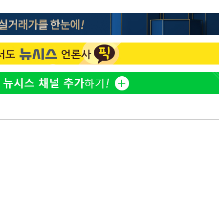
"서장훈, 28억에 산 서초 
1
450억에 매물로"
부장 기소
"여군 지원 막힌 UDT 훈
2
다"…707 출신 女유튜버 
"
협회
전현무 "전 연인 집착에 
3
 교수…이
 절차 개시
박찬민 딸 박민하, 배우
4
25.3%↑
니…여유로운 근황 공개
SK하이닉스, 주당 375원
5
분기 중 추가 주주환원 발
[속보]SK하이닉스, 주당 3
6
당…"3분기 중 주주환원 
구윤철 "실거주 30억 이
7
세 모두 완화"