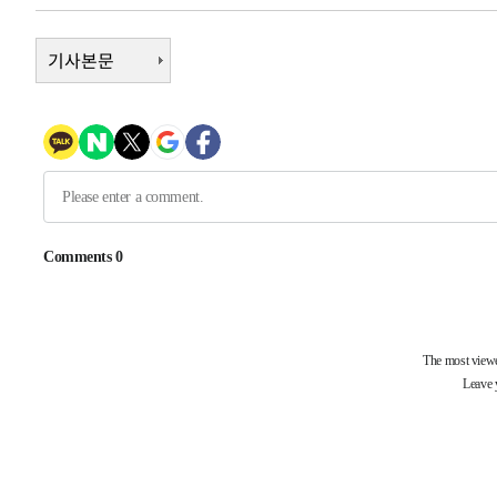
-15560초 전 >
11시간 압수수색에 성접대 파문까지…'쑥대밭' 된 축구
-14582초 전 >
[속보]규제합리화위원회 부위원장에 김태유 서울대 공대
기사본문
병태 후임
-10940초 전 >
[속보]국힘 윤리위, '돌려차기 발언' 진종오·서범수 징계
-6265초 전 >
[속보] 7월 중국 수출 23.9%↑ 수입 27.5%↑…무역총액 
-3425초 전 >
[속보]'채상병 순직 책임' 임성근, 항소심도 징역 3년
-3291초 전 >
[속보]종합특검, '관저이전 봐주기 감사' 유병호 구속기소
1분 전 >
민주 콩고 에볼라환자 4천명 돌파, 4053명 발생 1850명 사망
-27757초 전 >
"낮 기온 소폭 하락"…수도권 폭염중대경보, 폭염경보로
-27721초 전 >
[속보]이 대통령, '호우피해' 안동·의성 관할 4개 면 특
선포
-27684초 전 >
[단독]중수청 지원 검사들, 정원 초과 시 낮은 계급 임용
갈 수도
-25655초 전 >
낮 최고 37도 찜통더위…곳곳 소나기·강원 많은 비[내일
-23961초 전 >
SK하이닉스, 용인·청주 팹에 54조 투자…"AI 메모리 수
응"
-20817초 전 >
여자배구 이재영·이다영 자매, 아제르바이잔 투란VC 입
-20070초 전 >
외국인 심판 성 접대 7경기 들여다보니…한국 축구 '5승 2
-19804초 전 >
[속보]코스닥, 2.86포인트(0.36%) 내린 798.81마감
-19757초 전 >
[속보]코스피, 6200선 약보합…0.60% 내린 6258.77에