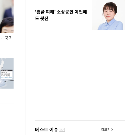
'홈플 피해' 소상공인 이번에
도 뒷전
…"국가
홈플러스, 67개 점포 가오픈… 13일 정식 개장
오세훈 서울시장,
환경 점검