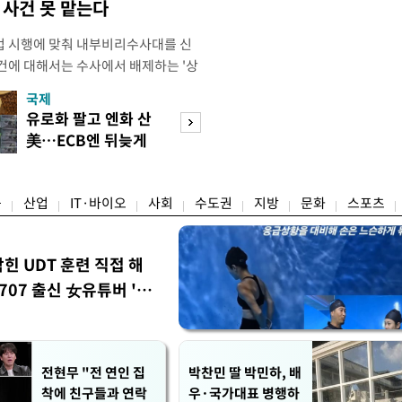
사건 못 맡는다
법 시행에 맞춰 내부비리수사대를 신
건에 대해서는 수사에서 배제하는 '상
청은 7일 오후 3시 '개정 형사소송법
국제
경제
F)' 회의를 열었다고 밝혔다. 경찰은
유로화 팔고 엔화 산
수도권 고용 급랭
에 맞춰 기존 국가수사본부에서 운영
美…ECB엔 뒤늦게
전국 취업자 10명
 인권감사관실로 이관·개편해 객관
통보
1명뿐
융
산업
IT·바이오
사회
수도권
지방
문화
스포츠
막힌 UDT 훈련 직접 해
07 출신 女유튜버 '완
전현무 "전 연인 집
박찬민 딸 박민하, 배
착에 친구들과 연락
우·국가대표 병행하