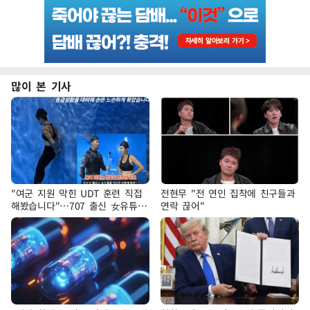
많이 본 기사
"여군 지원 막힌 UDT 훈련 직접
전현무 "전 연인 집착에 친구들과
해봤습니다"…707 출신 女유튜버
연락 끊어"
'완벽 소화'