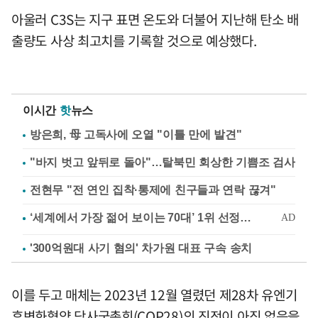
아울러 C3S는 지구 표면 온도와 더불어 지난해 탄소 배
출량도 사상 최고치를 기록할 것으로 예상했다.
이시간
핫
뉴스
방은희, 母 고독사에 오열 "이틀 만에 발견"
"바지 벗고 앞뒤로 돌아"…탈북민 회상한 기쁨조 검사
전현무 "전 연인 집착·통제에 친구들과 연락 끊겨"
'300억원대 사기 혐의' 차가원 대표 구속 송치
이를 두고 매체는 2023년 12월 열렸던 제28차 유엔기
후변화협약 당사국총회(COP28)의 진전이 아직 없음을