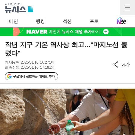
메인
랭킹
섹션
포토
작년 지구 기온 역사상 최고…"마지노선 뚫
렸다"
기사등록
2025/01/10 16:27:04
가
가
최종수정
2025/01/10 17:18:24
구글에서 선호하는 매체로 추가