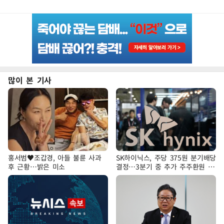
많이 본 기사
홍서범♥조갑경, 아들 불륜 사과
SK하이닉스, 주당 375원 분기배당
후 근황…밝은 미소
결정…3분기 중 추가 주주환원 발
표