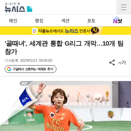
메인
랭킹
섹션
포토
'골때녀', 세계관 통합 G리그 개막…10개 팀
참가
기사등록
2025/01/15 06:06:00
가
가
구글에서 선호하는 매체로 추가