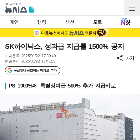
메인
랭킹
섹션
포토
SK하이닉스, 성과급 지급률 1500% 공지
기사등록
2025/01/22 17:39:49
가
가
최종수정
2025/01/22 17:41:37
구글에서 선호하는 매체로 추가
PS 1000%에 특별상여급 500% 추가 지급키로