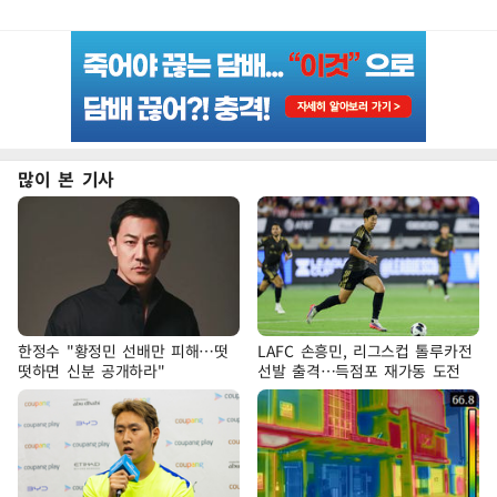
많이 본 기사
한정수 "황정민 선배만 피해…떳
LAFC 손흥민, 리그스컵 톨루카전
떳하면 신분 공개하라"
선발 출격…득점포 재가동 도전