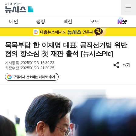
메인
랭킹
섹션
포토
묵묵부답 한 이재명 대표, 공직선거법 위반
혐의 항소심 첫 재판 출석 [뉴시스Pic]
기사등록
2025/01/23 16:39:23
가
가
최종수정
2025/01/23 21:20:25
구글에서 선호하는 매체로 추가