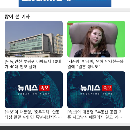
많이 본 기사
[단독]인천 부평구 아파트서 10대
'서준맘' 박세미, 연하 남자친구와
가 40대 친모 살해
열애 "결혼 생각도"
[속보]이 대통령, '호우피해' 안동·
[속보]이 대통령 "부동산 공급 기
의성 관할 4개 면 특별재난지역
존 사고방식 매달리지 말고 과감
선포
히 실천"