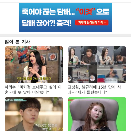
많이 본 기사
하리수 "미키정 보내주고 싶어 이
표창원, 남규리에 15년 만에 사
혼…애 못 낳아 미안했다"
과…"제가 틀렸습니다"