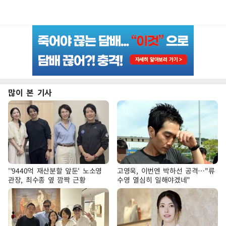
많이 본 기사
''9440억 재산분할 앞둔' 노소영
고영욱, 이번엔 박하선 공격…"류
관장, 최수종 옆 깜짝 근황
수영 열심히 일해야겠네"