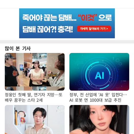
많이 본 기사
정웅인 첫째 딸, 연기자 지망…또
정부, 전 산업에 'AI 옷' 입힌다…
배우 꿈꾸는 스타 2세
AI 로봇 연 1000대 보급 추진