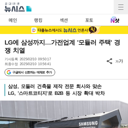
메인
랭킹
섹션
포토
LG에 삼성까지…가전업계 '모듈러 주택' 경
쟁 치열
기사등록
2025/02/10 09:50:17
가
가
최종수정
2025/02/10 10:56:41
구글에서 선호하는 매체로 추가
삼성, 모듈러 건축물 제작 전문 회사와 맞손
LG, '스마트코티지'로 B2B 등 시장 확대 박차