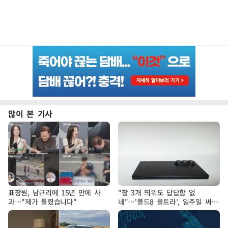
많이 본 기사
표창원, 남규리에 15년 만에 사
"창 3개 띄워도 답답함 없
과…"제가 틀렸습니다"
네"…'폴드8 울트라', 일주일 써보
니