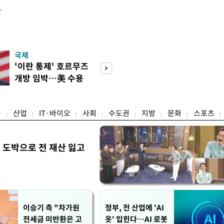
다
국제
경제
'이란 통제' 호르무즈
강남 초고가 겨냥
개방 임박…美 수용
제개편…전월세 
할까
탄' 우려
융
산업
IT·바이오
사회
수도권
지방
문화
스포츠
 도박으로 전 재산 잃고
"
이승기 측 "차가원
정부, 전 산업에 'AI
전세금 미반환은 고
옷' 입힌다…AI 로봇