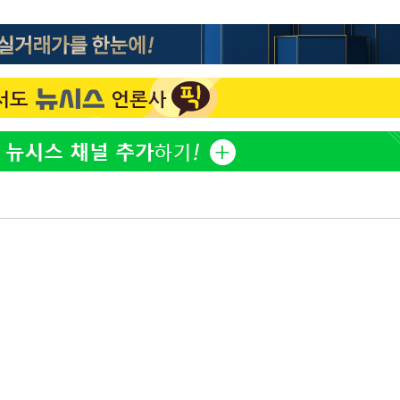
정보석 "황정음 전 남편 서
1
서글한 인상이었는데…"
 혐의
황기순 "원정 도박으로 전
2
감
도피"
이승기 측 "차가원 전세금
3
 포착
사기 수법…엄벌 원해"
라하라 격파
정부, 전 산업에 'AI 옷' 
4
꺾인다"
1000대 보급 추진
 위협"
바다, 워터밤 공개저격 "말
수용할까
5
 불가피"
등 압수수색
최준희, 또 성형수술 예고 
6
허지웅 "우리가 지지했던 
7
들었다"…형소법 개정에 