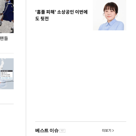
'홈플 피해' 소상공인 이번에
도 뒷전
 팬들
이 대통령, '청년 대책 속도 높여야…폭염 문제도
입추 코앞인데 전
총력 대응'