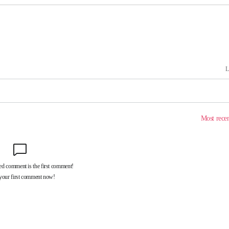
 포착
라하라 격파
꺾인다"
 위협"
수용할까
 불가피"
등 압수수색
태세 강
어"
·당황'
'