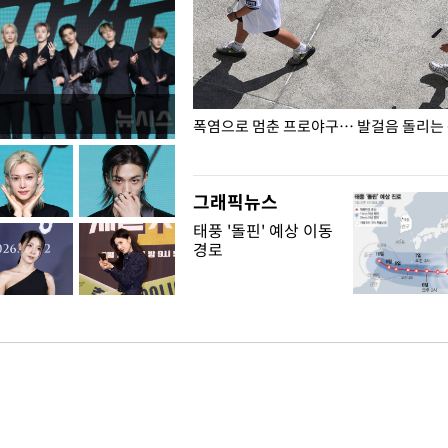
전남광주… 열화상 카메라에 담긴
폭염으로 멈춘 프로야구… 발걸음 돌리는
그래픽뉴스
태풍 '돌핀' 예상 이동
경로