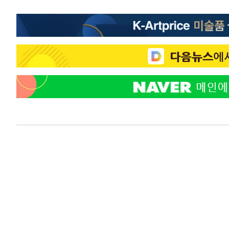
-27035초 전 >
[속보]종합특검, 대검 추가 압수수색…내란 중요임무종사
-23130초 전 >
[속보]코스닥, 800p 회복…0.26% 오른 801.67 마감
-23060초 전 >
[속보]코스피, 301.88포인트(4.58%) 내린 6296.38 마
-22925초 전 >
[속보]원·달러 환율, 0.7원 내린 1423.8원 마감
-20524초 전 >
"여기 떨어졌다"…다누리, 스페이스X 로켓 달 충돌 흔적
-17569초 전 >
손흥민, 5경기 연속골 실패…LAFC는 승부차기 끝 과달
-10170초 전 >
내일까지 39도 '펄펄'…기상청 "태풍 지나며 폭염 잠시 
-9807초 전 >
트럼프, 한국계 진보 주지사 후보 맹공…"공산주의가 최대
-9785초 전 >
"美간섭에 합의 지연"…트럼프, '이란 호르무즈 통제권' 
-6305초 전 >
[속보]산업장관 "李정부, 원전 반대 안해…안정 전력 위해
-5002초 전 >
[속보]경찰, '홍명보 선임 논란' 대한축구협회·축구회관 