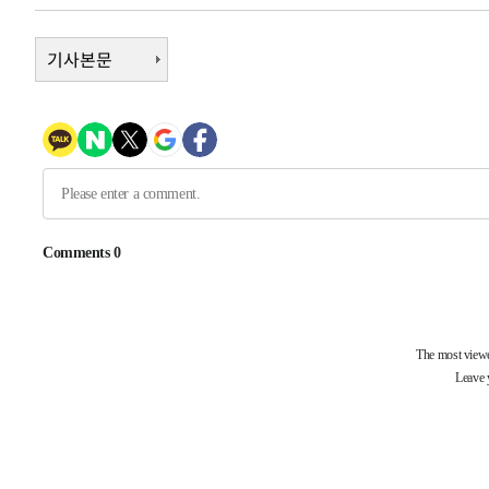
-20524초 전 >
"여기 떨어졌다"…다누리, 스페이스X 로켓 달 충돌 흔적
-17569초 전 >
기사본문
손흥민, 5경기 연속골 실패…LAFC는 승부차기 끝 과달
-10170초 전 >
내일까지 39도 '펄펄'…기상청 "태풍 지나며 폭염 잠시 
-9807초 전 >
트럼프, 한국계 진보 주지사 후보 맹공…"공산주의가 최대
-9785초 전 >
"美간섭에 합의 지연"…트럼프, '이란 호르무즈 통제권' 
-6305초 전 >
[속보]산업장관 "李정부, 원전 반대 안해…안정 전력 위해
-5002초 전 >
[속보]경찰, '홍명보 선임 논란' 대한축구협회·축구회관 
-31205초 전 >
[속보]합참 "北 발사체는 단거리탄도미사일…감시·경계
화"
-30953초 전 >
日방위성, 北이 동해로 쏜 발사체는 탄도미사일 가능성
-29383초 전 >
[속보] SKT, 에이닷 서비스 장애 발생…"원인 파악 중"
-28789초 전 >
[속보]합참 "북, 동해상으로 미상 발사체 발사"
-28185초 전 >
'낮 최고 39도' 불볕더위…한밤 열대야도 계속[내일날씨]
-28144초 전 >
[속보]7~9일 프로야구 3연전도 폭염 취소…11일 재개
-27806초 전 >
"韓 외환시장 개입 관측 배경엔 美의 대한국 무역적자 있
-27633초 전 >
'월드컵 탈락 후폭풍' 축구협회…초유의 압수수색에 '충격
-27473초 전 >
서울 낮 37.9도, 올여름 최고치 경신…영등포 순간 '40도