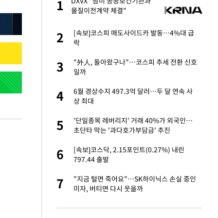
글
DXVX "남미 공공보건기관과
1
1
물질이전계약 체결"
 재산 잃고 필리핀
[속보]코스피 매도사이드카 발동…4%대 급
2
2
락
 미반환은 고도의
"外人, 돌아왔구나"…코스피 추세 전환 신호
3
3
일까
입힌다…AI 로봇 연
6월 경상수지 497.3억 달러…두 달 연속 사
4
4
상 최대
이 안 된다"
'단일종목 레버리지' 거래 40%가 외국인…
5
5
초단타 막는 '과다호가부담금' 추진
"짝짝이 눈 탈출"
[속보]코스닥, 2.15포인트(0.27%) 내린
6
6
797.44 출발
인간들이 이 꼴 만
"지금 털면 죽어요"…SK하이닉스 손실 중인
7
7
격한 반응
미자, 버티면 다시 웃을까