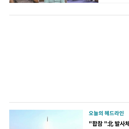
오늘의 헤드라인
"합참 "北 발사