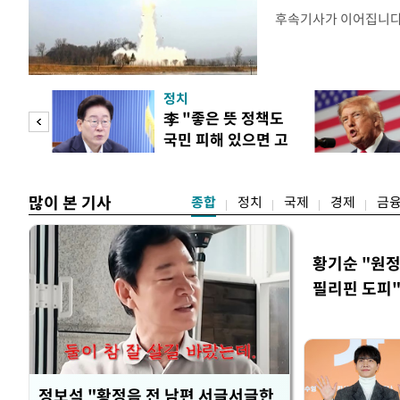
후속기사가 이어집니
정치
"사적
李 "좋은 뜻 정책도
국민 피해 있으면 고
 차이
쳐야"
많이 본 기사
종합
정치
국제
경제
금
황기순 "원정
필리핀 도피
정보석 "황정음 전 남편 서글서글한