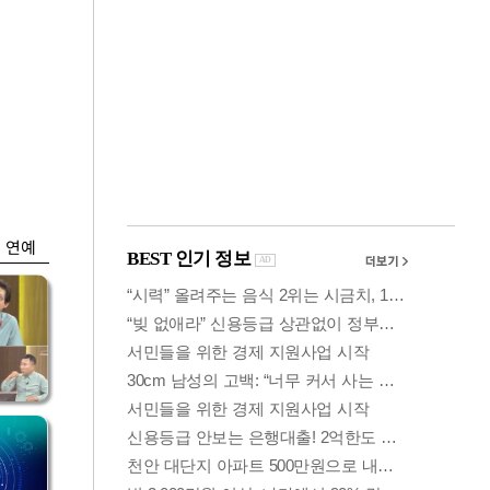
금융
 세
외국인 폭풍매도에
'유
코스피 6200선 주저
앉아
연예