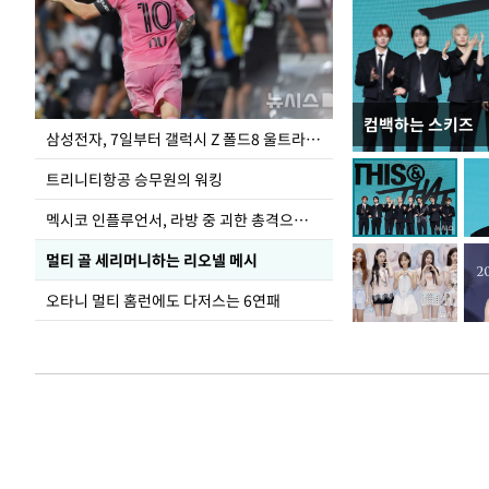
컴백하는 스키즈
입추 하루 앞둔 
삼성전자, 7일부터 갤럭시 Z 폴드8 울트라·폴드8·플립8 출시
폭염
트리니티항공 승무원의 워킹
멕시코 인플루언서, 라방 중 괴한 총격으로 사망
멀티 골 세리머니하는 리오넬 메시
오타니 멀티 홈런에도 다저스는 6연패