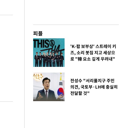
피플
'K-팝 보부상' 스트레이 키
즈, 소리 봇짐 지고 세상으
로 "韓 요소 깊게 우려내"
전성수 "서리풀지구 주민
의견, 국토부·LH에 충실히
전달할 것"