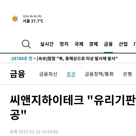
2026.08.06 (목)
서울 37.7℃
-5002초 전 >
[속보]경찰, '홍명보 선임 논란' 대한축구협회·축구회관 
-31205초 전 >
[속보]합참 "北 발사체는 단거리탄도미사일…감시·경계
화"
-30953초 전 >
日방위성, 北이 동해로 쏜 발사체는 탄도미사일 가능성
실시간
정치
국제
경제
금융
산업
-29383초 전 >
[속보] SKT, 에이닷 서비스 장애 발생…"원인 파악 중"
-28789초 전 >
[속보]합참 "북, 동해상으로 미상 발사체 발사"
-28185초 전 >
'낮 최고 39도' 불볕더위…한밤 열대야도 계속[내일날씨]
금융
금융최신
증권
금융정책/통화
은행
-28144초 전 >
[속보]7~9일 프로야구 3연전도 폭염 취소…11일 재개
-27806초 전 >
"韓 외환시장 개입 관측 배경엔 美의 대한국 무역적자 있
-27633초 전 >
'월드컵 탈락 후폭풍' 축구협회…초유의 압수수색에 '충격
씨앤지하이테크 "유리기판 
-27473초 전 >
서울 낮 37.9도, 올여름 최고치 경신…영등포 순간 '40도
공"
-27035초 전 >
[속보]종합특검, 대검 추가 압수수색…내란 중요임무종사
-23130초 전 >
[속보]코스닥, 800p 회복…0.26% 오른 801.67 마감
-23060초 전 >
[속보]코스피, 301.88포인트(4.58%) 내린 6296.38 마
등록 2025.02.10 10:54:08
-22925초 전 >
[속보]원·달러 환율, 0.7원 내린 1423.8원 마감