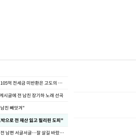
이승기 "차가원 105억 전세금 미반환은 고도의 사기"
 게시글에 전 남친 장기하 노래 선곡
 남친 빼앗겨"
도박으로 전 재산 잃고 필리핀 도피"
정보석 "황정음 전 남편 서글서글…잘 살길 바랐는데"