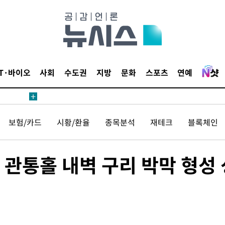
등 압수수색
태세 강
IT·바이오
사회
수도권
지방
문화
스포츠
연예
보험/카드
시황/환율
종목분석
재테크
블록체인
어"
·당황'
관통홀 내벽 구리 박막 형성 
'
 혐의
감