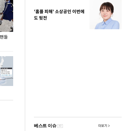
'홈플 피해' 소상공인 이번에
도 뒷전
 팬들
이 대통령, '청년 대책 속도 높여야…폭염 문제도
입추 코앞인데 전
총력 대응'