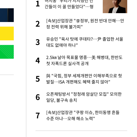
글
허지웅 "우리가 지지했던 인
1
1
간들이 이 꼴 만들었다"…형
소법 개정에 격한 반응
 재산 잃고 필리핀
[속보]산업장관 "李정부, 원전 반대 안해…안
2
2
정 전력 위해 불가피"
 미반환은 고도의
유승민 "육사 탓에 쿠데타?…尹 졸업한 서울
3
3
대도 없애야 하나"
이 산다' 선곡…쿨한
2.5㎞ 날아 목표물 명중…美 해병대, 한반도
4
4
첫 자폭드론 실사격 공개
인간들이 이 꼴 만
與 "국힘, 정부 세제개편안 이해부족으로 헛
5
5
격한 반응
발질…ISA 개편해도 혜택 줄지 않아"
추천 부시장에 백승
오픈채팅방서 "정청래 암살단 모집" 모의한
6
6
일당, 불구속 송치
 원전 반대 안해…안
[속보]산업장관 "쿠팡 이슈, 한미동맹 흔들
7
7
수준 아냐…오해 해소 노력"