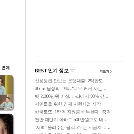
금융
개
외국인 폭풍매도에
 우
코스피 6200선 주저
앉아
연예