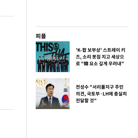
피플
'K-팝 보부상' 스트레이 키
즈, 소리 봇짐 지고 세상으
로 "韓 요소 깊게 우려내"
전성수 "서리풀지구 주민
의견, 국토부·LH에 충실히
전달할 것"