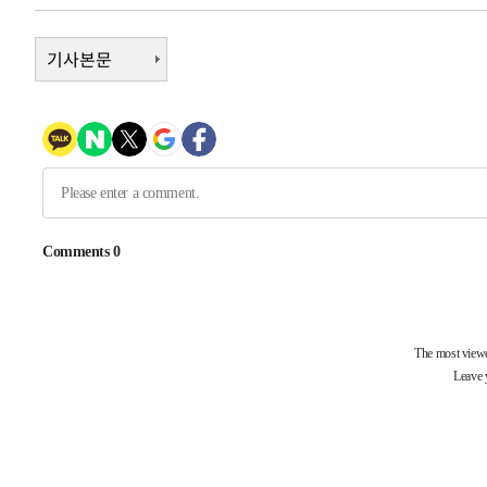
-7420초 전 >
손흥민, 5경기 연속골 실패…LAFC는 승부차기 끝 과달라
-21초 전 >
기사본문
내일까지 39도 '펄펄'…기상청 "태풍 지나며 폭염 잠시 꺾인
5분 전 >
트럼프, 한국계 진보 주지사 후보 맹공…"공산주의가 최대 위협
6분 전 >
"美간섭에 합의 지연"…트럼프, '이란 호르무즈 통제권' 수용
1시간 전 >
[속보]산업장관 "李정부, 원전 반대 안해…안정 전력 위해 불
1시간 전 >
[속보]경찰, '홍명보 선임 논란' 대한축구협회·축구회관 등 
-21056초 전 >
[속보]합참 "北 발사체는 단거리탄도미사일…감시·경계
화"
-20804초 전 >
日방위성, 北이 동해로 쏜 발사체는 탄도미사일 가능성
-19234초 전 >
[속보] SKT, 에이닷 서비스 장애 발생…"원인 파악 중"
-18640초 전 >
[속보]합참 "북, 동해상으로 미상 발사체 발사"
-18036초 전 >
'낮 최고 39도' 불볕더위…한밤 열대야도 계속[내일날씨]
-17995초 전 >
[속보]7~9일 프로야구 3연전도 폭염 취소…11일 재개
-17657초 전 >
"韓 외환시장 개입 관측 배경엔 美의 대한국 무역적자 있
-17484초 전 >
'월드컵 탈락 후폭풍' 축구협회…초유의 압수수색에 '충격
-17324초 전 >
서울 낮 37.9도, 올여름 최고치 경신…영등포 순간 '40도
-16886초 전 >
[속보]종합특검, 대검 추가 압수수색…내란 중요임무종사