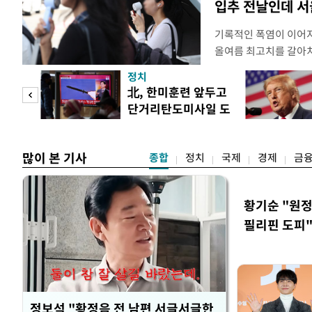
입추 전날인데 서
기록적인 폭염이 이어지
올여름 최고치를 갈아치
시15분 39.9도까지 
정치
청에 따르면 이날 오후
"사적
北, 한미훈련 앞두고
관측(ASOS) 기준 3
단거리탄도미사일 도
했다. 관측 이래 역대 
 차이
발
많이 본 기사
종합
정치
국제
경제
금
황기순 "원정
필리핀 도피
정보석 "황정음 전 남편 서글서글한