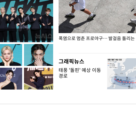
전남광주… 열화상 카메라에 담긴
폭염으로 멈춘 프로야구… 발걸음 돌리는
그래픽뉴스
태풍 '돌핀' 예상 이동
경로