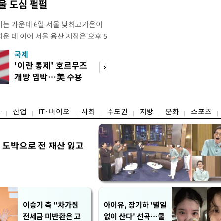
울 도심 펄펄
는 가운데 6일 서울 낮최고기온이
운 데 이어 서울 용산 지점은 오후 5
치솟으며 40도 턱밑까지 육박했다. 기상
국제
경제
 4시5분 서울 낮최고기온은 종관기상
'이란 통제' 호르무즈
초고가 겨냥 세제
7.9도까지 올라 올여름 최고 기록을 경신
개방 임박…美 수용
편…전월세 '유탄'
5위에 해당하는 수치
할까
려
융
산업
IT·바이오
사회
수도권
지방
문화
스포츠
 도박으로 전 재산 잃고
"
이승기 측 "차가원
아이유, 장기하 '별일
전세금 미반환은 고
없이 산다' 선곡…쿨