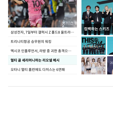
컴백하는 스키즈
입추 하루 앞둔 
삼성전자, 7일부터 갤럭시 Z 폴드8 울트라·폴드8·플립8 출시
폭염
트리니티항공 승무원의 워킹
멕시코 인플루언서, 라방 중 괴한 총격으로 사망
멀티 골 세리머니하는 리오넬 메시
오타니 멀티 홈런에도 다저스는 6연패