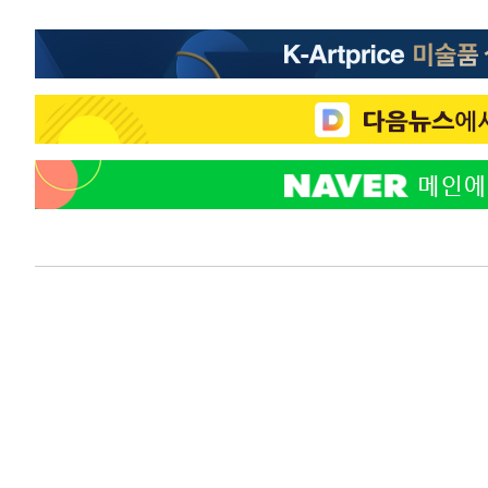
-12981초 전 >
[속보]코스닥, 800p 회복…0.26% 오른 801.67 마감
-12911초 전 >
[속보]코스피, 301.88포인트(4.58%) 내린 6296.38 마
-12776초 전 >
[속보]원·달러 환율, 0.7원 내린 1423.8원 마감
-10375초 전 >
"여기 떨어졌다"…다누리, 스페이스X 로켓 달 충돌 흔적
-7420초 전 >
손흥민, 5경기 연속골 실패…LAFC는 승부차기 끝 과달라
-21초 전 >
내일까지 39도 '펄펄'…기상청 "태풍 지나며 폭염 잠시 꺾인
5분 전 >
트럼프, 한국계 진보 주지사 후보 맹공…"공산주의가 최대 위협
6분 전 >
"美간섭에 합의 지연"…트럼프, '이란 호르무즈 통제권' 수용
1시간 전 >
[속보]산업장관 "李정부, 원전 반대 안해…안정 전력 위해 불
1시간 전 >
[속보]경찰, '홍명보 선임 논란' 대한축구협회·축구회관 등 