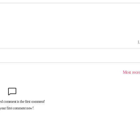
하라 격파
다"
"
할까
가피"
압수수색
태세 강
어"
·당황'
'
 혐의