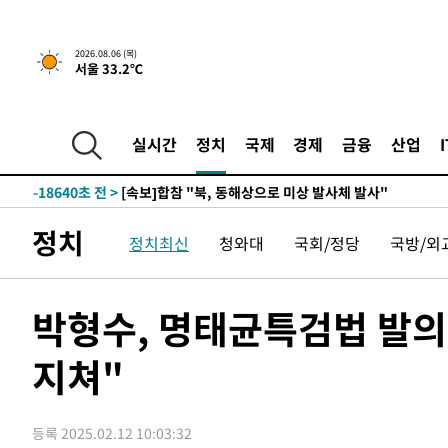
1시간 전 >
[속보]경찰, '홍명보 선임 논란' 대한축구협회·축구회관 등 
2026.08.06 (목)
서울 33.2℃
-21056초 전 >
[속보]합참 "北 발사체는 단거리탄도미사일…감시·경계
화"
-20804초 전 >
日방위성, 北이 동해로 쏜 발사체는 탄도미사일 가능성
-19234초 전 >
[속보] SKT, 에이닷 서비스 장애 발생…"원인 파악 중"
실시간
정치
국제
경제
금융
산업
-18640초 전 >
[속보]합참 "북, 동해상으로 미상 발사체 발사"
-18036초 전 >
'낮 최고 39도' 불볕더위…한밤 열대야도 계속[내일날씨]
-17995초 전 >
[속보]7~9일 프로야구 3연전도 폭염 취소…11일 재개
정치
정치최신
청와대
국회/정당
국방/외
-17657초 전 >
"韓 외환시장 개입 관측 배경엔 美의 대한국 무역적자 있
-17484초 전 >
'월드컵 탈락 후폭풍' 축구협회…초유의 압수수색에 '충격
-17324초 전 >
서울 낮 37.9도, 올여름 최고치 경신…영등포 순간 '40도
박형수, 명태균특검법 발의
-16886초 전 >
[속보]종합특검, 대검 추가 압수수색…내란 중요임무종사
지쳐"
-12981초 전 >
[속보]코스닥, 800p 회복…0.26% 오른 801.67 마감
-12911초 전 >
[속보]코스피, 301.88포인트(4.58%) 내린 6296.38 마
-12776초 전 >
[속보]원·달러 환율, 0.7원 내린 1423.8원 마감
등록 2025.02.12 10:03:32
-10375초 전 >
"여기 떨어졌다"…다누리, 스페이스X 로켓 달 충돌 흔적