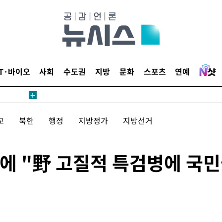
압수수색
태세 강
IT·바이오
사회
수도권
지방
문화
스포츠
연예
교
북한
행정
지방정가
지방선거
어"
·당황'
'
에 "野 고질적 특검병에 국
 혐의
감
 포착