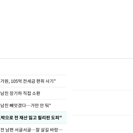
가원, 105억 전세금 편취 사기"
 남친 장기하 직접 소환
 남친 빼앗겼다…가만 안 둬"
도박으로 전 재산 잃고 필리핀 도피"
정보석 "황정음 전 남편 서글서글…잘 살길 바랐는데"