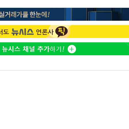
정보석 "황정음 전 남편 서
1
서글한 인상이었는데…"
감
황기순 "원정 도박으로 전
2
도피"
 포착
이승기 측 "차가원 전세금
3
하라 격파
사기 수법…엄벌 원해"
다"
아이유, 장기하 '별일 없
4
"
일상 공개
할까
허지웅 "우리가 지지했던 
가피"
5
들었다"…형소법 개정에 
압수수색
[속보]전남광주 초대 시민
6
주·윤난실
[속보]산업장관 "李정부,
7
정 전력 위해 불가피"