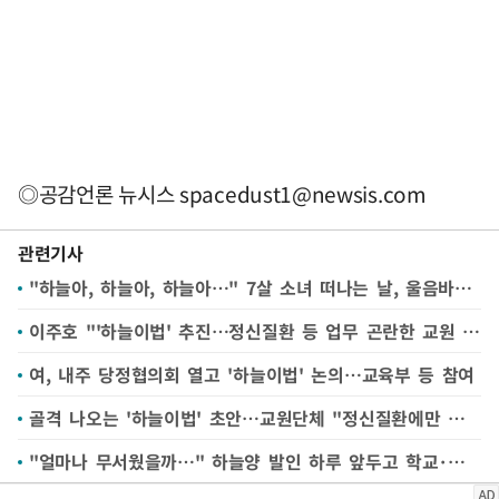
◎공감언론 뉴시스
spacedust1@newsis.com
관련기사
"하늘아, 하늘아, 하늘아…" 7살 소녀 떠나는 날, 울음바다 된 장례식장
이주호 "'하늘이법' 추진…정신질환 등 업무 곤란한 교원 '직권휴직' 가능"
여, 내주 당정협의회 열고 '하늘이법' 논의…교육부 등 참여
골격 나오는 '하늘이법' 초안…교원단체 "정신질환에만 초점" 우려
"얼마나 무서웠을까…" 하늘양 발인 하루 앞두고 학교·빈소 추모행렬