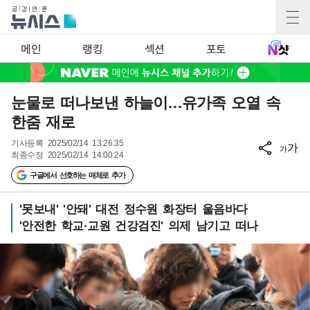
메인
랭킹
섹션
포토
눈물로 떠나보낸 하늘이…유가족 오열 속
한줌 재로
기사등록
2025/02/14 13:26:35
가
가
최종수정
2025/02/14 14:00:24
구글에서 선호하는 매체로 추가
'못보내' '안돼' 대전 정수원 화장터 울음바다
'안전한 학교·교원 건강검진' 의제 남기고 떠나