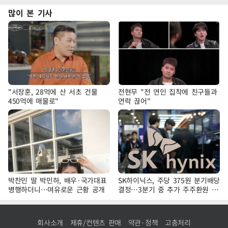
많이 본 기사
"서장훈, 28억에 산 서초 건물
전현무 "전 연인 집착에 친구들과
450억에 매물로"
연락 끊어"
박찬민 딸 박민하, 배우·국가대표
SK하이닉스, 주당 375원 분기배당
병행하더니…여유로운 근황 공개
결정…3분기 중 추가 주주환원 발
표
회사소개
제휴/컨텐츠 판매
약관·정책
고충처리