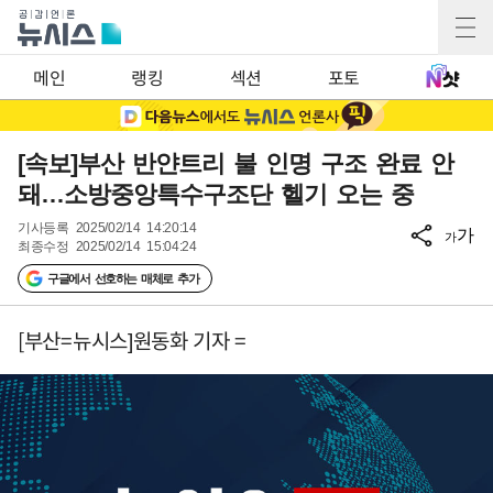
메인
랭킹
섹션
포토
[속보]부산 반얀트리 불 인명 구조 완료 안
돼…소방중앙특수구조단 헬기 오는 중
기사등록
2025/02/14 14:20:14
가
가
최종수정
2025/02/14 15:04:24
구글에서 선호하는 매체로 추가
[부산=뉴시스]원동화 기자 =