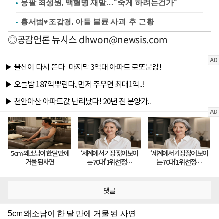
응팔 최성원, 백혈병 재발…"죽게 하려는건가"
홍서범♥조갑경, 아들 불륜 사과 후 근황
◎공감언론 뉴시스
dhwon@newsis.com
댓글