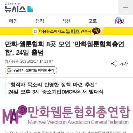
메인
랭킹
섹션
포토
만화·웹툰협회 8곳 모인 '만화웹툰협회총연
합', 24일 출범
기사등록
2025/02/17 14:11:07
가
가
구글에서 선호하는 매체로 추가
"창작자 목소리 반영한 정책 마련 추진"
24일 오후 3시 중소기업DMC타워서 발대식