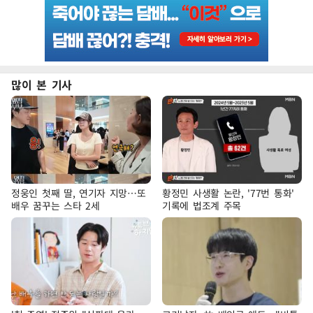
많이 본 기사
정웅인 첫째 딸, 연기자 지망…또
황정민 사생활 논란, '77번 통화'
배우 꿈꾸는 스타 2세
기록에 법조계 주목