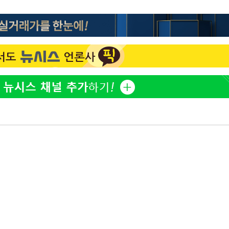
[단독]인천 부평구 아파트
1
10대가 40대 친모 살해
'서준맘' 박세미, 연하 남
2
생각도"
백혈병 재발 최성원 "치료
3
았다" 눈물
[속보]이 대통령 "부동산
4
매달리지 말고 과감히 실천
이 대통령, 6시간 부동산 
5
의…"기존 사고 방식에 매
히 실천"(종합)
[올댓차이나] 홍콩 증시, 
6
매수로 상승 마감…H주 0
이 대통령, 'ISA·주가누
7
질타하며 재검토 지시