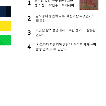
서
공기반 빛반…이대원이 그린
1
1
생의 찬미[박현주 아트에세이
㉚]
자친구와 열애 "결혼
금오공대 정인희 교수 '패션이란 무엇인가'
2
2
책 출간
가 날 죽이는 것 같
어긋난 삶의 풍경에서 마주한 생과 …'잘못한
3
3
인사'
 공급 기존 사고방식
‘사그라다 파밀리아 성당' 가우디의 세계…미
4
4
"
완성 건축 3D로 만난다
회의서 공급 논
5
달리지 말고 과감
혼조 개장 후 자원주
6
.39%↑
르기 방지법' 개편안
7