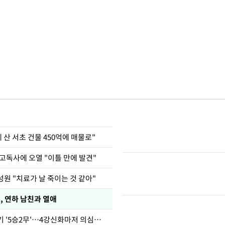
에 산 서초 건물 450억에 매물로"
고독사에 오열 "이틀 만에 발견"
원 "치료가 날 죽이는 것 같아"
, 연하 남친과 열애
심판 성접대 경기 '5승2무'…4강신화마저 의심받아