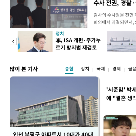
수사 전권, 경찰
검사의 수사권을 전면
회의에서 의결되면서, 
전면 개편된다. 검사의
정치
사건부터 고소·고발 사
 두
李, ISA 개편·주가누
일 법조계에 따르면 검
르기 방지법 재검토
를 사법경찰관으로 일
 정도
지시
정법률 공
많이 본 기사
종합
정치
국제
경제
금
'서준맘' 박
애 "결혼 생
인천 부평구 아파트서 10대가 40대