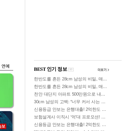
금융
…
두나무, 경찰청 '압수
 중
가상자산' 관리한다
연예