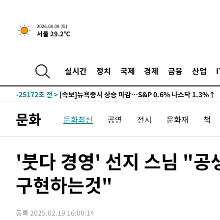
2026.08.08 (토)
서울 29.2℃
실시간
정치
국제
경제
금융
산업
-25172초 전 >
[속보]뉴욕증시 상승 마감…S&P 0.6% 나스닥 1.3%↑
-32046초 전 >
'최고 37도' 폭염 지속…강원동해안 최대 150㎜ 비
-25172초 전 >
[속보]뉴욕증시 상승 마감…S&P 0.6% 나스닥 1.3%↑
문화
문화최신
공연
전시
문화재
책
-32046초 전 >
'최고 37도' 폭염 지속…강원동해안 최대 150㎜ 비
-25172초 전 >
[속보]뉴욕증시 상승 마감…S&P 0.6% 나스닥 1.3%↑
'붓다 경영' 선지 스님 "공
구현하는것"
등록 2025.02.19 16:00:14