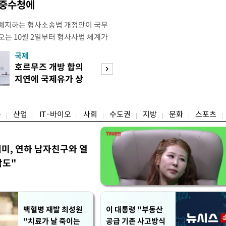
·중수청에
 폐지하는 형사소송법 개정안이 국무
오는 10월 2일부터 형사사법 체계가
 모든 수사권이 사라지고 경찰이 인지
국제
경제
건까지 수사 전반을 전담하게 된다. 8
호르무즈 개방 합의
수도권 고용 급랭
사의 보완수사를 폐지하고 수사 주체
지연에 국제유가 상
전국 취업자 10명
원화하는 내용의 형사소송법 일부개
승 마감
1명뿐
융
산업
IT·바이오
사회
수도권
지방
문화
스포츠
세미, 연하 남자친구와 열
각도"
백혈병 재발 최성원
이 대통령 "부동산
"치료가 날 죽이는
공급 기존 사고방식