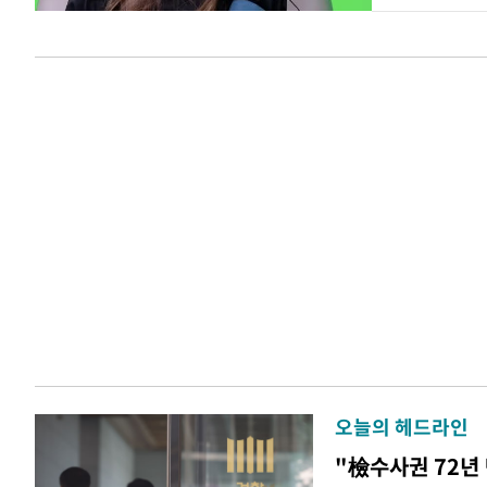
오늘의 헤드라인
"檢수사권 72년