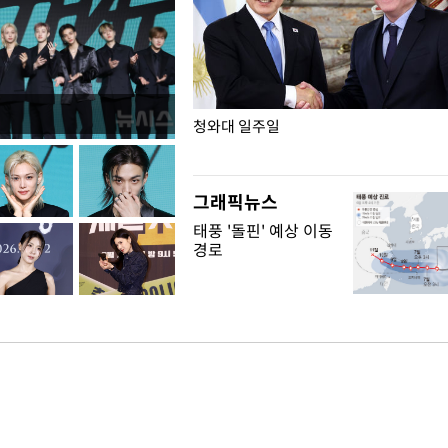
점포 가오픈… 13일 정식 개장
청와대 일주일
그래픽뉴스
태풍 '돌핀' 예상 이동
경로