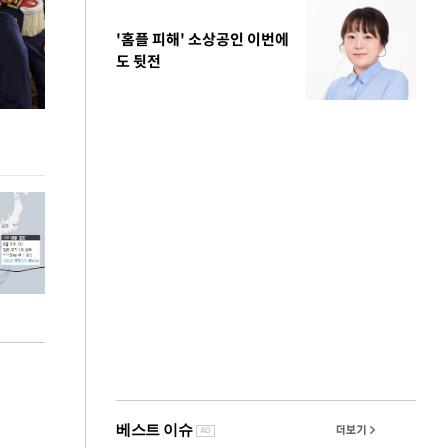
'홈플 피해' 소상공인 이번에
도 뒷전
사진으로 보는 일주일
이 대통령, 국
가 책임지고 치유