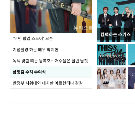
컴백하는 스키즈
홈플러스, 67개 
'무민 팝업 스토어' 오픈
기념촬영 하는 배우 박지현
녹색 빛깔 띄는 동복호…저수율은 절반 남짓
삼정검 수치 수여식
반정부 시위대와 대치한 아르헨티나 경찰