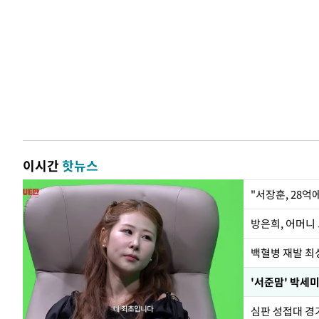
이시간
핫뉴스
"서장훈, 28억
방은희, 어머니 
백혈병 재발 최성
'서준맘' 박세미