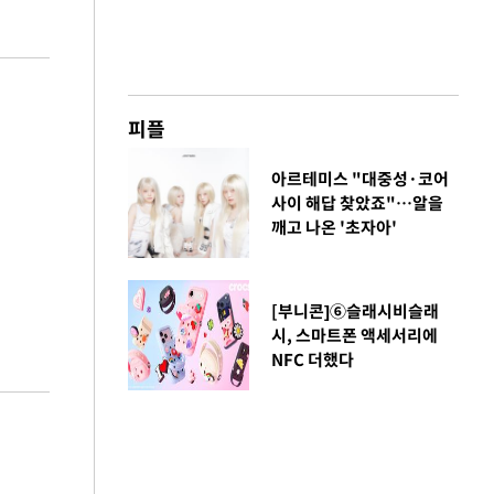
피플
아르테미스 "대중성·코어
사이 해답 찾았죠"…알을
깨고 나온 '초자아'
[부니콘]⑥슬래시비슬래
시, 스마트폰 액세서리에
NFC 더했다