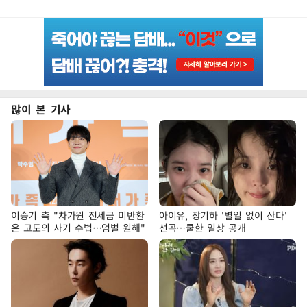
많이 본 기사
이승기 측 "차가원 전세금 미반환
아이유, 장기하 '별일 없이 산다'
은 고도의 사기 수법…엄벌 원해"
선곡…쿨한 일상 공개