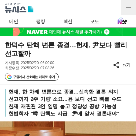
메인
랭킹
섹션
포토
한덕수 탄핵 변론 종결…헌재, 尹보다 빨리
선고할까
기사등록
2025/02/20 06:00:00
가
가
최종수정
2025/02/20 07:08:26
구글에서 선호하는 매체로 추가
헌재, 한 차례 변론으로 종결…신속한 결론 의지
선고까지 2주 가량 소요…윤 보다 선고 빠를 수도
헌재 재판관 3인 임명 놓고 정당성 공방 가능성
헌법학자 "韓 탄핵도 시급…尹에 앞서 결론내야"