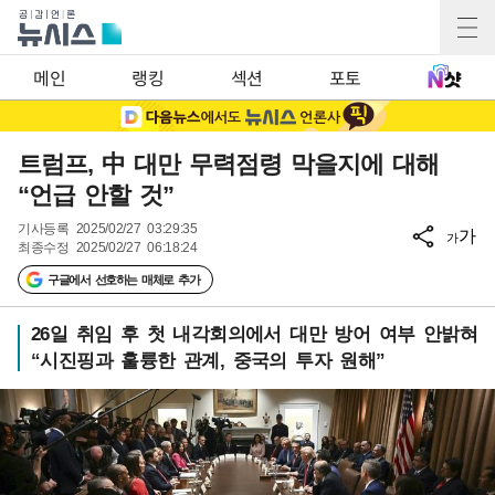
메인
랭킹
섹션
포토
트럼프, 中 대만 무력점령 막을지에 대해
“언급 안할 것”
기사등록
2025/02/27 03:29:35
가
가
최종수정
2025/02/27 06:18:24
구글에서 선호하는 매체로 추가
26일 취임 후 첫 내각회의에서 대만 방어 여부 안밝혀
“시진핑과 훌륭한 관계, 중국의 투자 원해”