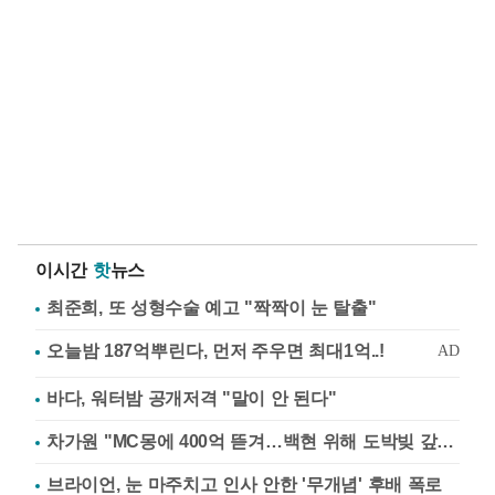
이시간
핫
뉴스
최준희, 또 성형수술 예고 "짝짝이 눈 탈출"
바다, 워터밤 공개저격 "말이 안 된다"
차가원 "MC몽에 400억 뜯겨…백현 위해 도박빚 갚아줘"
브라이언, 눈 마주치고 인사 안한 '무개념' 후배 폭로