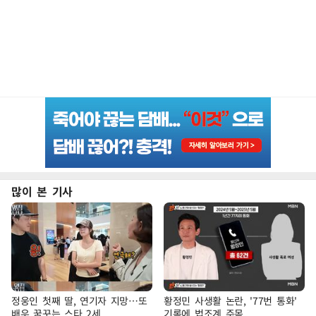
많이 본 기사
정웅인 첫째 딸, 연기자 지망…또
황정민 사생활 논란, '77번 통화'
배우 꿈꾸는 스타 2세
기록에 법조계 주목