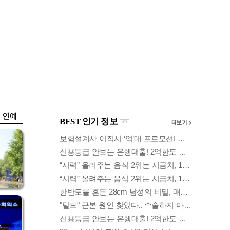
금융
시
다시 뛰는 코스닥…
'들
ETF 수익률 상위권
찍어
연예