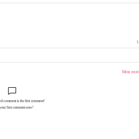
계속[다음
"
려 죄송"
·서미화·
1위… 정
鄭
위해 뛸
승리
내일날씨]
 원해 아
보