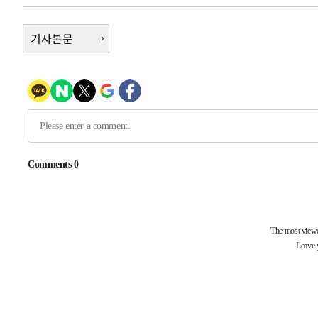
-2699초 전 >
극한폭염 한풀 꺾이지만…'낮 최고 35도' 무더위, 열대야 
주 날씨]
4분 전 >
기사본문
축구협회 "압수수색·성접대 논란 사과…쇄신의 기회로 삼겠다
29분 전 >
[속보]'압수수색·성접대 논란' 축구협회 "실망과 걱정 안겨드
3시간 전 >
'최고 37도' 폭염 지속…강원동해안 최대 150㎜ 비
5시간 전 >
[속보]뉴욕증시 상승 마감…S&P 0.6% 나스닥 1.3%↑
-31301초 전 >
[속보]與최고위원 제주·인천 순회경선…박선원·최민희
한민수·김용 순
-31254초 전 >
[속보]김민석, 與 전대 당원투표 누적 득표율 45.42%로 
청래 44.56%
-30536초 전 >
[속보]與 대표 경선 제주·인천 당원투표…金 47.75%·
42.08%·宋 10.17%
-30070초 전 >
이강인 "아틀레티코 이적 기뻐…등번호 7번 의미보단 팀 
것"
-30005초 전 >
[속보]與 당대표 경선, 제주·인천 권리당원 투표 김민석 
-23779초 전 >
낮 최고 35도 '무더위'…동해안 시간당 30㎜ '강한 비'[
-23049초 전 >
[속보]이강인 "감독님이 원하는 마음 느꼈고, 많은 트로피
틀레티코 이적"
-22831초 전 >
수도권 40도 육박 '펄펄'…동해안 일부 지역엔 호의주의
-21800초 전 >
온열질환 사망자 3명 늘어…누적 환자 3000명 돌파
-15745초 전 >
강릉에 시간당 81.4㎜ 물폭탄…도로 잠기고 담벼락 붕괴
-11852초 전 >
백운산서 80년근 천종산삼 9뿌리 발견…감정가 1.3억원