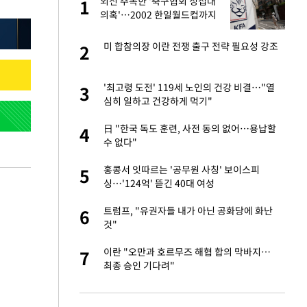
외신 주목한 '축구협회 성접대
1
1
주일
의혹'…2002 한일월드컵까지
소환
 노무현·문재인 철
미 합참의장 이란 전쟁 출구 전략 필요성 강조
2
2
0개 구단, 훈련·휴
'최고령 도전' 119세 노인의 건강 비결…"열
3
3
 안전 최우선"
심히 일하고 건강하게 먹기"
까지…제조업 바꾸는
日 "한국 독도 훈련, 사전 동의 없어…용납할
4
4
수 없다"
오나…20억대 아파트
홍콩서 잇따르는 '공무원 사칭' 보이스피
5
5
 그 이후②]
싱…'124억' 뜯긴 40대 여성
초췌한 근황…충주시
트럼프, "유권자들 내가 아닌 공화당에 화난
6
6
것"
채 담합…최소 8조
이란 "오만과 호르무즈 해협 합의 막바지…
7
7
최종 승인 기다려"