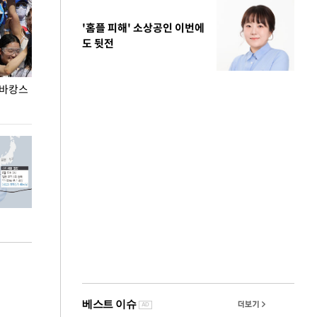
'홈플 피해' 소상공인 이번에
도 뒷전
 바캉스
용산어린이정원 앞 즐비한 근조화환, 왜?
이번주 국회에는 