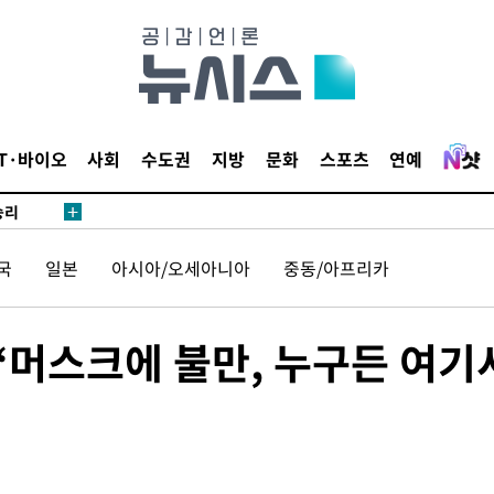
·서미화·
1위… 정
鄭
IT·바이오
사회
수도권
지방
문화
스포츠
연예
위해 뛸
승리
내일날씨]
국
일본
아시아/오세아니아
중동/아프리카
 원해 아
보
“머스크에 불만, 누구든 여기