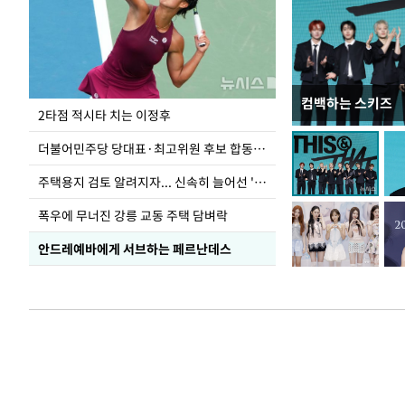
컴백하는 스키즈
청와대 일주일
2타점 적시타 치는 이정후
더불어민주당 당대표·최고위원 후보 합동연설회
주택용지 검토 알려지자... 신속히 늘어선 '근조화환'
폭우에 무너진 강릉 교동 주택 담벼락
안드레예바에게 서브하는 페르난데스