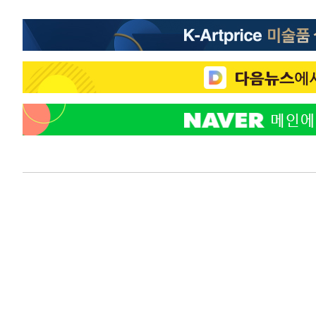
-9562초 전 >
선재도서 해루질 나섰다 실종 60대, 닷새 만에 숨진 채 발견
-7096초 전 >
남자 농구, 나고야 아시안게임서 '홈팀' 일본과 한일전
-6472초 전 >
여수 오동도 해상서 모터보트 전복…1명 사망·1명 실종
-2699초 전 >
극한폭염 한풀 꺾이지만…'낮 최고 35도' 무더위, 열대야 
주 날씨]
4분 전 >
축구협회 "압수수색·성접대 논란 사과…쇄신의 기회로 삼겠다
29분 전 >
[속보]'압수수색·성접대 논란' 축구협회 "실망과 걱정 안겨드
3시간 전 >
'최고 37도' 폭염 지속…강원동해안 최대 150㎜ 비
5시간 전 >
[속보]뉴욕증시 상승 마감…S&P 0.6% 나스닥 1.3%↑