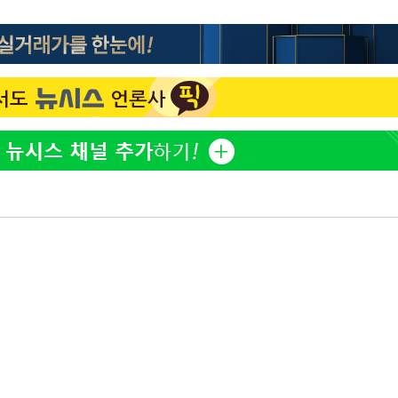
"창 3개 띄워도 답답함 없
1
네"…'폴드8 울트라', 일
써보니
오세훈 "용산공원 아파트,
2
학 뒤집는 것"
계속[다음
'폭염 휴식기' 프로야구 1
3
"
식 병행…"야외 훈련 해도
려 죄송"
휴머노이드부터 AI공장
4
M.AX 성과
'덜 똘똘한 한 채' 시대 
5
에 쏠리는 관심[세제 개편,
'리센느 논란' 김선태, 
6
장 "다시 돌아올 생각?"
'마라톤 심의' 앞둔 국고
7
과징금 갈림길