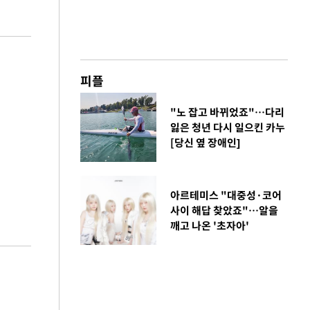
피플
"노 잡고 바뀌었죠"…다리
잃은 청년 다시 일으킨 카누
[당신 옆 장애인]
아르테미스 "대중성·코어
사이 해답 찾았죠"…알을
깨고 나온 '초자아'