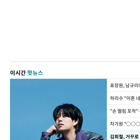
이시간
핫뉴스
하리수 "이혼 
"손 떨림 포착"