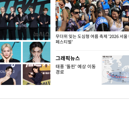
무더위 잊는 도심형 여름 축제 '2026 서울
페스티벌'
그래픽뉴스
태풍 '돌핀' 예상 이동
경로