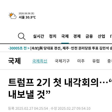
5시간 전 >
[속보]뉴욕증시 상승 마감…S&P 0.6% 나스닥 1.3%↑
2026.08.08 (토)
서울 30.9℃
-31301초 전 >
[속보]與최고위원 제주·인천 순회경선…박선원·최민희
한민수·김용 순
-31254초 전 >
[속보]김민석, 與 전대 당원투표 누적 득표율 45.42%로 
청래 44.56%
-30536초 전 >
[속보]與 대표 경선 제주·인천 당원투표…金 47.75%·
실시간
정치
국제
경제
금융
산업
42.08%·宋 10.17%
-30070초 전 >
이강인 "아틀레티코 이적 기뻐…등번호 7번 의미보단 팀 
것"
-30005초 전 >
[속보]與 당대표 경선, 제주·인천 권리당원 투표 김민석 
-23779초 전 >
낮 최고 35도 '무더위'…동해안 시간당 30㎜ '강한 비'[
국제
국제최신
국제기구
미주
유럽
중
-23049초 전 >
[속보]이강인 "감독님이 원하는 마음 느꼈고, 많은 트로피
틀레티코 이적"
-22831초 전 >
수도권 40도 육박 '펄펄'…동해안 일부 지역엔 호의주의
-21800초 전 >
온열질환 사망자 3명 늘어…누적 환자 3000명 돌파
트럼프 2기 첫 내각회의…
-15745초 전 >
강릉에 시간당 81.4㎜ 물폭탄…도로 잠기고 담벼락 붕괴
내보낼 것”
-11852초 전 >
백운산서 80년근 천종산삼 9뿌리 발견…감정가 1.3억원
-9562초 전 >
선재도서 해루질 나섰다 실종 60대, 닷새 만에 숨진 채 발견
-7096초 전 >
남자 농구, 나고야 아시안게임서 '홈팀' 일본과 한일전
등록 2025.02.27 04:25:54
수정 2025.02.27 09:54:10
-6472초 전 >
여수 오동도 해상서 모터보트 전복…1명 사망·1명 실종