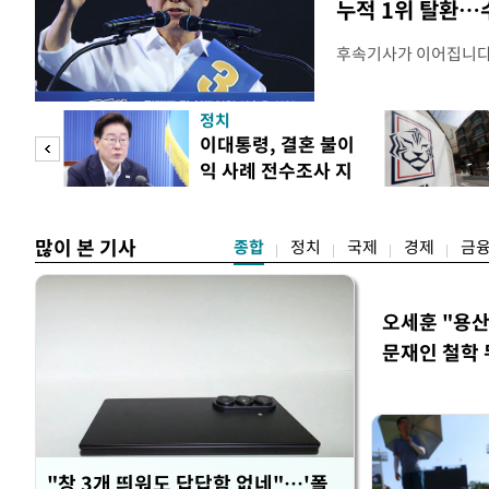
누적 1위 탈환…
후속기사가 이어집니
정치
 사업
이대통령, 결혼 불이
익 사례 전수조사 지
시
많이 본 기사
종합
정치
국제
경제
금
오세훈 "용산
문재인 철학 
"창 3개 띄워도 답답함 없네"…'폴