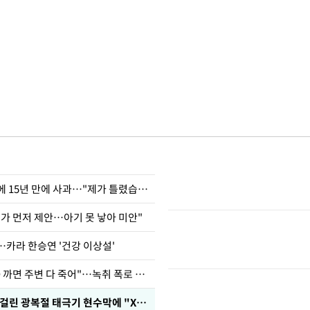
표창원, 남규리에 15년 만에 사과…"제가 틀렸습니다"
내가 먼저 제안…아기 못 낳아 미안"
…카라 한승연 '건강 이상설'
차가원 "○○○ 까면 주변 다 죽어"…녹취 폭로 파장
김희철, 거꾸로 걸린 광복절 태극기 현수막에 "X돌았네"