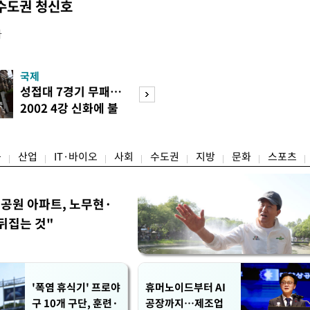
수도권 청신호
다
국제
경제
성접대 7경기 무패…
세계식량가격 다
2002 4강 신화에 불
상승…곡물·설탕 
똥
썩'
융
산업
IT·바이오
사회
수도권
지방
문화
스포츠
공원 아파트, 노무현·
뒤집는 것"
'폭염 휴식기' 프로야
휴머노이드부터 AI
구 10개 구단, 훈련·
공장까지…제조업