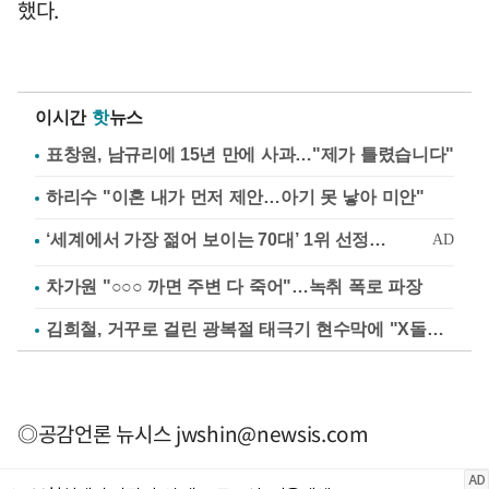
했다.
이시간
핫
뉴스
표창원, 남규리에 15년 만에 사과…"제가 틀렸습니다"
하리수 "이혼 내가 먼저 제안…아기 못 낳아 미안"
차가원 "○○○ 까면 주변 다 죽어"…녹취 폭로 파장
김희철, 거꾸로 걸린 광복절 태극기 현수막에 "X돌았네"
◎공감언론 뉴시스
jwshin@newsis.com