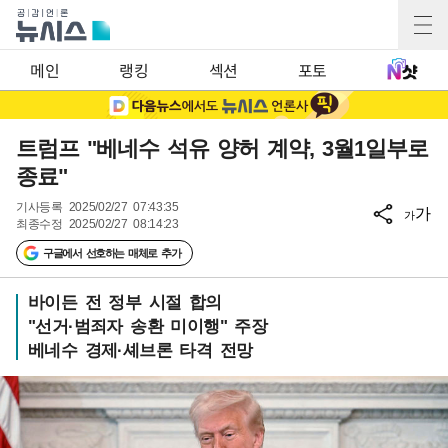
메인
랭킹
섹션
포토
트럼프 "베네수 석유 양허 계약, 3월1일부로
종료"
기사등록
2025/02/27 07:43:35
가
가
최종수정
2025/02/27 08:14:23
구글에서 선호하는 매체로 추가
바이든 전 정부 시절 합의
"선거·범죄자 송환 미이행" 주장
베네수 경제·셰브론 타격 전망