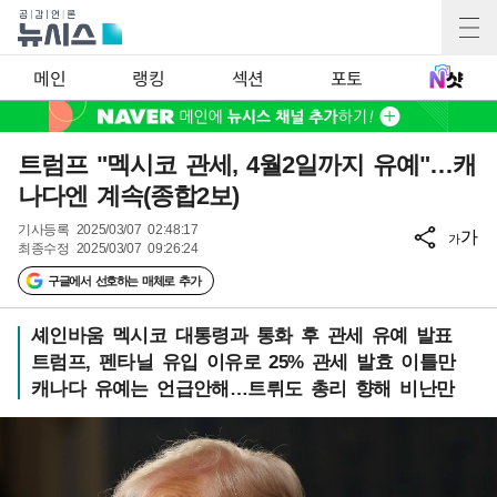
메인
랭킹
섹션
포토
트럼프 "멕시코 관세, 4월2일까지 유예"…캐
나다엔 계속(종합2보)
기사등록
2025/03/07 02:48:17
가
가
최종수정
2025/03/07 09:26:24
구글에서 선호하는 매체로 추가
셰인바움 멕시코 대통령과 통화 후 관세 유예 발표
트럼프, 펜타닐 유입 이유로 25% 관세 발효 이틀만
캐나다 유예는 언급안해…트뤼도 총리 향해 비난만