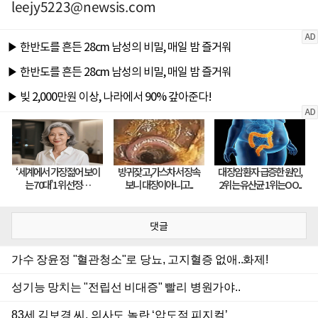
leejy5223@newsis.com
댓글