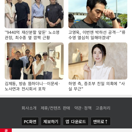
''9440억 재산분할 앞둔' 노소영
고영욱, 이번엔 박하선 공격…"류
관장, 최수종 옆 깜짝 근황
수영 열심히 일해야겠네"
김제동, 방송 뜸하더니…이문세·
하영 측, 증조부 친일 의혹에 "사
노사연과 전시회서 포착
실 무근"
회사소개
제휴/컨텐츠 판매
약관·정책
고충처리
PC화면
제보하기
앱 다운로드
맨위로↑
광