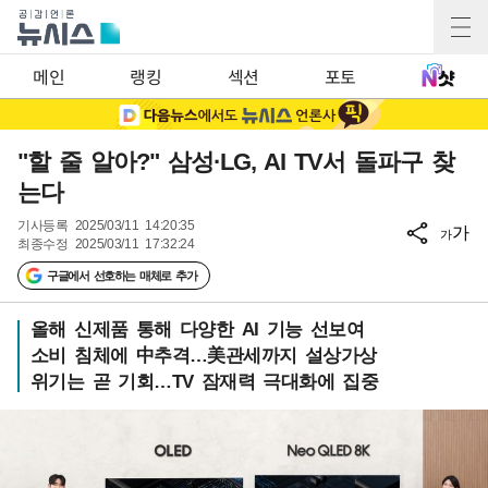
메인
랭킹
섹션
포토
"할 줄 알아?" 삼성·LG, AI TV서 돌파구 찾
는다
기사등록
2025/03/11 14:20:35
가
가
최종수정
2025/03/11 17:32:24
구글에서 선호하는 매체로 추가
올해 신제품 통해 다양한 AI 기능 선보여
소비 침체에 中추격…美관세까지 설상가상
위기는 곧 기회…TV 잠재력 극대화에 집중