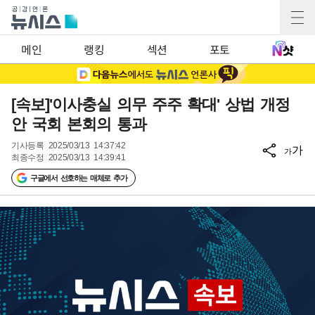
메인
랭킹
섹션
포토
[속보]'이사충실 의무 주주 확대' 상법 개정
안 국회 본회의 통과
기사등록
2025/03/13 14:37:42
가
가
최종수정
2025/03/13 14:39:41
구글에서 선호하는 매체로 추가