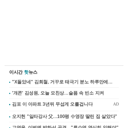
이시간
핫
뉴스
"X돌았네" 김희철, 거꾸로 태극기 분노 하루만에…
'개콘' 김성원, 오늘 모친상…슬픔 속 빈소 지켜
오지헌 "일타강사 父…100평 수영장 딸린 집 살았다"
고영욱, 이번엔 박하선 공격…"류수영 열심히 일해야"