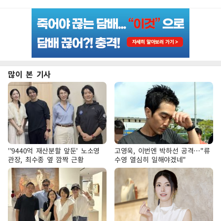
많이 본 기사
''9440억 재산분할 앞둔' 노소영
고영욱, 이번엔 박하선 공격…"류
관장, 최수종 옆 깜짝 근황
수영 열심히 일해야겠네"