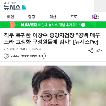
메인
랭킹
섹션
포토
직무 복귀한 이창수 중앙지검장 "공백 메꾸
느라 고생한 구성원들에 감사" [뉴시스Pic]
기사등록
2025/03/13 14:27:32
가
가
구글에서 선호하는 매체로 추가