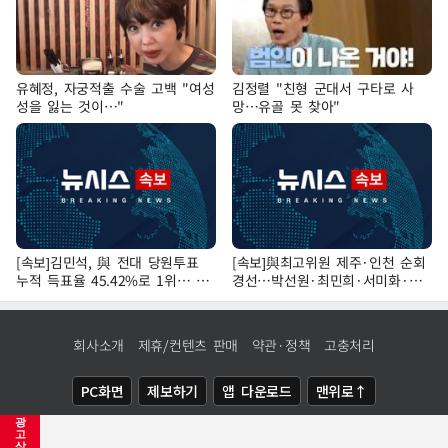
유혜정, 자궁적출 수술 고백 "여성
김정렬 "친형 군대서 구타로 사
성을 잃는 것이…"
망…유골 못 찾아"
[속보]김민석, 與 전대 당원투표
[속보]與최고위원 제주·인천 순회
누적 득표율 45.42%로 1위… 정
경선…박선원·최민희·서미화·한
청래 44.56%
민수·김용 순
회사소개
제휴/컨텐츠 판매
약관·정책
고충처리
PC화면
제보하기
앱 다운로드
맨위로↑
광
COPYRIGHTⓒ
NEWSIS
ALL RIGHTS RESERVED.
고
삭