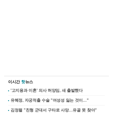
이시간
핫
뉴스
'고지용과 이혼' 의사 허양임, 새 출발했다
유혜정, 자궁적출 수술 "여성성 잃는 것이…"
김정렬 "친형 군대서 구타로 사망…유골 못 찾아"