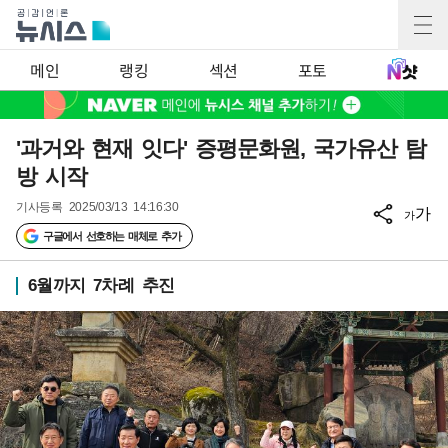
메인
랭킹
섹션
포토
'과거와 현재 잇다' 증평문화원, 국가유산 탐
방 시작
기사등록
2025/03/13 14:16:30
가
가
구글에서 선호하는 매체로 추가
6월까지 7차례 추진