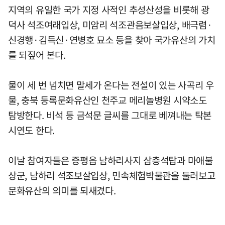
지역의 유일한 국가 지정 사적인 추성산성을 비롯해 광
덕사 석조여래입상, 미암리 석조관음보살입상, 배극렴·
신경행·김득신·연병호 묘소 등을 찾아 국가유산의 가치
를 되짚어 본다.
물이 세 번 넘치면 말세가 온다는 전설이 있는 사곡리 우
물, 충북 등록문화유산인 천주교 메리놀병원 시약소도
탐방한다. 비석 등 금석문 글씨를 그대로 베껴내는 탁본
시연도 한다.
이날 참여자들은 증평읍 남하리사지 삼층석탑과 마애불
상군, 남하리 석조보살입상, 민속체험박물관을 둘러보고
문화유산의 의미를 되새겼다.