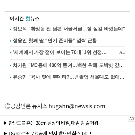
이시간
핫
뉴스
정보석 "황정음 전 남편 서글서글…잘 살길 바랐는데"
정웅인 첫째 딸 "연기 준비중" 깜짝 근황
차가원 "MC몽에 400억 뜯겨…백현 위해 도박빚 갚아줘"
유승민 "육사 탓에 쿠데타?…尹졸업 서울대도 없애나"
◎공감언론 뉴시스
hugahn@newsis.com