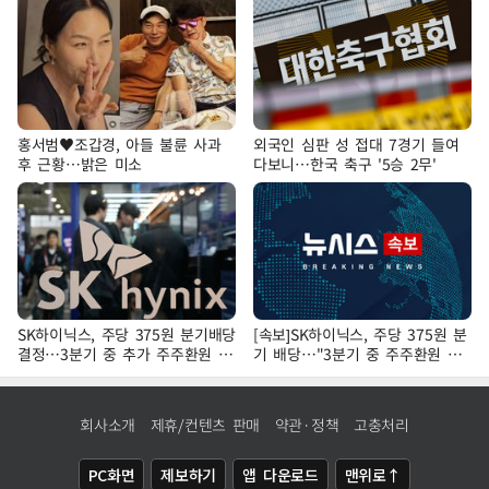
홍서범♥조갑경, 아들 불륜 사과
외국인 심판 성 접대 7경기 들여
후 근황…밝은 미소
다보니…한국 축구 '5승 2무'
SK하이닉스, 주당 375원 분기배당
[속보]SK하이닉스, 주당 375원 분
결정…3분기 중 추가 주주환원 발
기 배당…"3분기 중 주주환원 방
표
안 확정"
회사소개
제휴/컨텐츠 판매
약관·정책
고충처리
PC화면
제보하기
앱 다운로드
맨위로↑