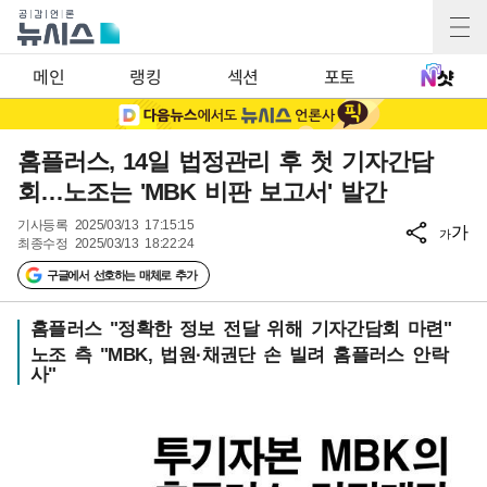
메인
랭킹
섹션
포토
홈플러스, 14일 법정관리 후 첫 기자간담
회…노조는 'MBK 비판 보고서' 발간
기사등록
2025/03/13 17:15:15
가
가
최종수정
2025/03/13 18:22:24
구글에서 선호하는 매체로 추가
홈플러스 "정확한 정보 전달 위해 기자간담회 마련"
노조 측 "MBK, 법원·채권단 손 빌려 홈플러스 안락
사"