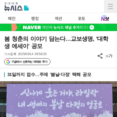
메인
랭킹
섹션
포토
봄 청춘의 이야기 담는다…교보생명, '대학
생 에세이' 공모
기사등록
2025/03/14 09:58:35
가
가
구글에서 선호하는 매체로 추가
31일까지 접수…주제 '봄날·다정' 택해 공모