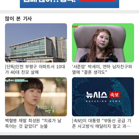
많이 본 기사
[단독]인천 부평구 아파트서 10대
'서준맘' 박세미, 연하 남자친구와
가 40대 친모 살해
열애 "결혼 생각도"
백혈병 재발 최성원 "치료가 날
[속보]이 대통령 "부동산 공급 기
죽이는 것 같았다" 눈물
존 사고방식 매달리지 말고 과감
히 실천"