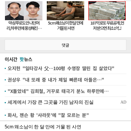
댓글
이시간
핫
뉴스
오지헌 "일타강사 父…100평 수영장 딸린 집 살았다"
권상우 "내 또래 중 내가 제일 빠른데 아들은…"
"X돌았네" 김희철, 거꾸로 태극기 분노 하루만에…
화사, 젠슨 황 '샤라웃'에 "잘 모르는 분"