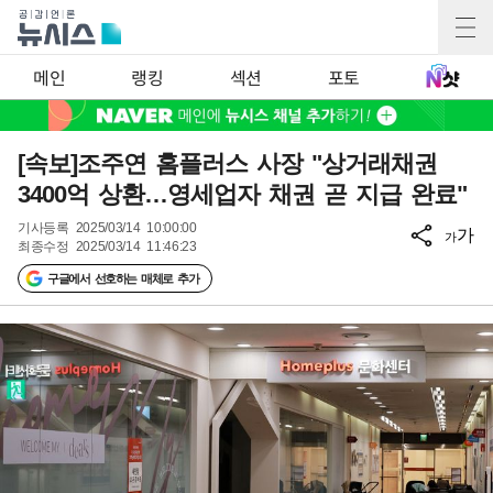
메인
랭킹
섹션
포토
[속보]조주연 홈플러스 사장 "상거래채권
3400억 상환…영세업자 채권 곧 지급 완료"
기사등록
2025/03/14 10:00:00
가
가
최종수정
2025/03/14 11:46:23
구글에서 선호하는 매체로 추가