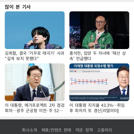
많이 본 기사
김희철, 결국 '거꾸로 태극기' 사과
홍석천, 입양 두 자녀에 '재산 상
"깊게 보지 못했다"
속' 언급했다
이 대통령, 메가프로젝트 2차 점검
이 대통령 지지율 43.3%…취임
회의…광주 군공항 이전·주 52시
후 최저치 또 경신[리얼미터]
간 예외 등 논의
회사소개
제휴/컨텐츠 판매
약관·정책
고충처리