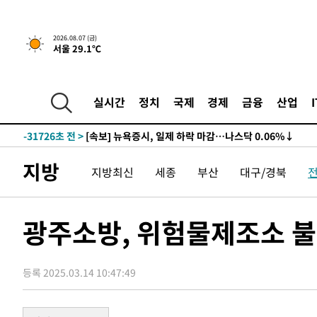
2026.08.07 (금)
서울 29.1℃
실시간
정치
국제
경제
금융
산업
-31726초 전 >
[속보] 뉴욕증시, 일제 하락 마감…나스닥 0.06%↓
지방
지방최신
세종
부산
대구/경북
광주소방, 위험물제조소 불
등록 2025.03.14 10:47:49