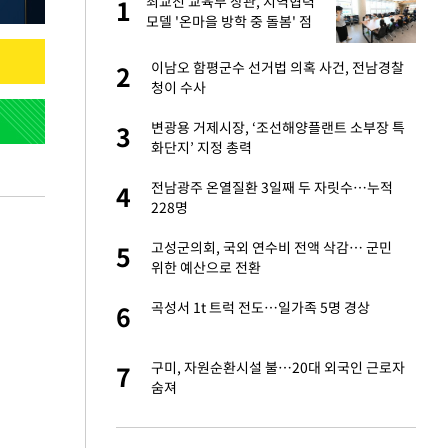
"이
최교진 교육부 장관, 지역협력
1
1
모델 '온마을 방학 중 돌봄' 점
검
성 접대 파문에 "현
이남오 함평군수 선거법 의혹 사건, 전남경찰
2
2
청이 수사
신 근황 "가볼 만하
변광용 거제시장, ‘조선해양플랜트 소부장 특
3
3
화단지’ 지정 총력
비스 장애 발생…"원
전남광주 온열질환 3일째 두 자릿수…누적
4
4
228명
보고서 나왔다…월드
고성군의회, 국외 연수비 전액 삭감… 군민
5
5
위한 예산으로 전환
소…11일 재개·오
곡성서 1t 트럭 전도…일가족 5명 경상
6
6
 단거리탄도미사
구미, 자원순환시설 불…20대 외국인 근로자
7
7
숨져