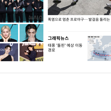
전남광주… 열화상 카메라에 담긴
폭염으로 멈춘 프로야구… 발걸음 돌리는
그래픽뉴스
태풍 '돌핀' 예상 이동
경로