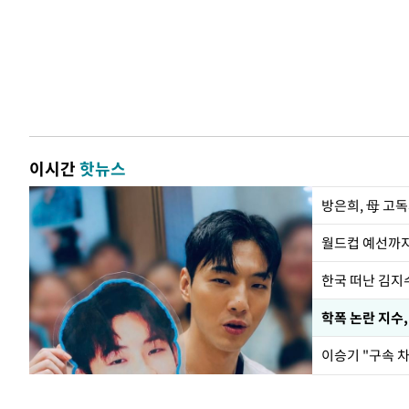
이시간
핫뉴스
방은희, 母 고독
월드컵 예선까지
한국 떠난 김지
학폭 논란 지수
이승기 "구속 차