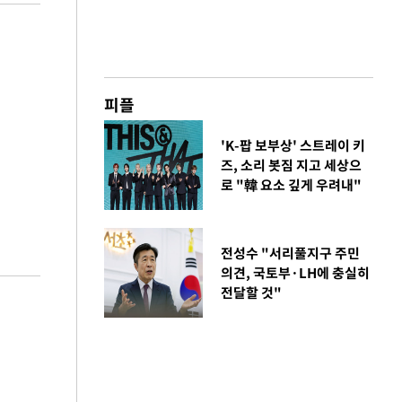
피플
'K-팝 보부상' 스트레이 키
즈, 소리 봇짐 지고 세상으
로 "韓 요소 깊게 우려내"
전성수 "서리풀지구 주민
의견, 국토부·LH에 충실히
전달할 것"