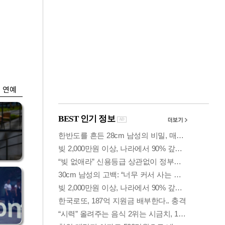
금융
개
외국인 폭풍매도에
 우
코스피 6200선 주저
앉아
연예