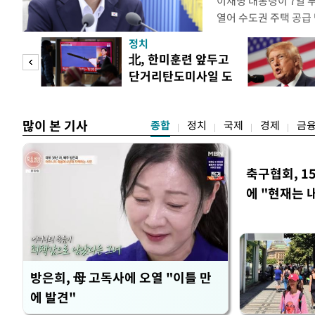
이재명 대통령이 7일 
열어 수도권 주택 공급
령은 이날 오후 2시 청
정치
를 비공개로 주재한다. 
"사적
北, 한미훈련 앞두고
공개 회의에서 "가용한
단거리탄도미사일 도
라"고 지시한 지 나흘 
 차
발
많이 본 기사
종합
정치
국제
경제
금
축구협회, 1
에 "현재는 
방은희, 母 고독사에 오열 "이틀 만
에 발견"