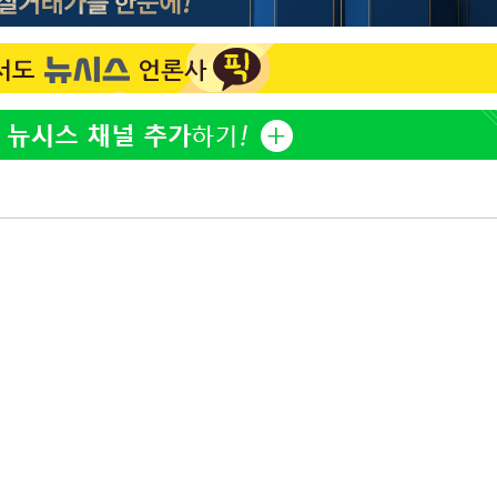
방은희, 母 고독사에 오열 
1
틀 만에 발견"
축구협회, 15년 전 심판 
2
재는 내부 지침 준수"
김지수, '여행사 대표' 변
3
니…"
[속보] SKT, 에이닷 서
4
인 파악 중"
축구협회 '성접대' 감사
5
컵·올림픽 심판 포함
프로야구 9일까지 폭염 취
6
후 7시 시작(종합)
[속보]합참 "北 발사체는
7
일…감시·경계태세 강화"