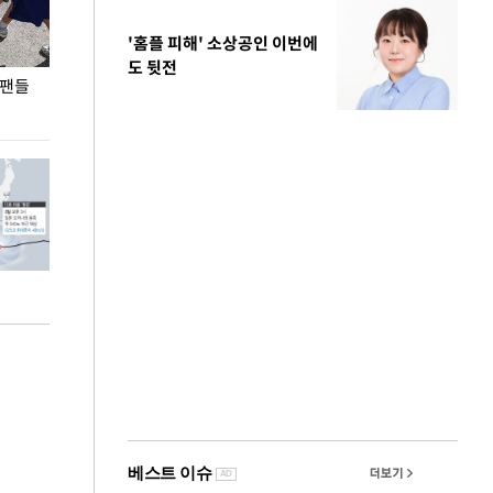
'홈플 피해' 소상공인 이번에
도 뒷전
 팬들
이 대통령, '청년 대책 속도 높여야…폭염 문제도
입추 코앞인데 전
총력 대응'