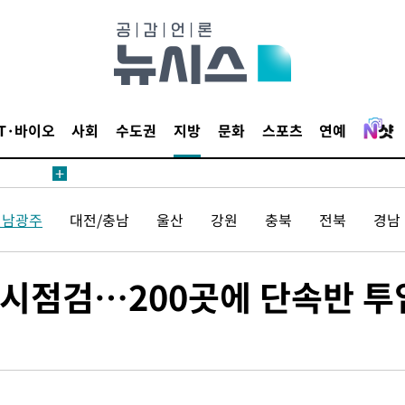
IT·바이오
사회
수도권
지방
문화
스포츠
연예
전남광주
대전/충남
울산
강원
충북
전북
경남
시점검…200곳에 단속반 투