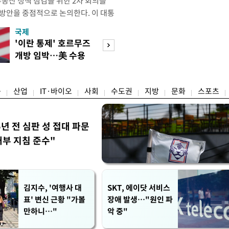
부동산 정책 점검을 위한 2차 회의를
 방안을 중점적으로 논의한다. 이 대통
와대에서 부동산 정책 점검 2차 회의
국제
경제
지난 3일 부동산·주식 시장 점검 비
'이란 통제' 호르무즈
초고가 겨냥 세제
 주택 공급 물량을 최대한 확보하
개방 임박…美 수용
편…전월세 '유탄'
만이다. 앞서 이 대통령은 1차
할까
려
융
산업
IT·바이오
사회
수도권
지방
문화
스포츠
5년 전 심판 성 접대 파문
내부 지침 준수"
김지수, '여행사 대
SKT, 에이닷 서비스
표' 변신 근황 "가볼
장애 발생…"원인 파
만하니…"
악 중"