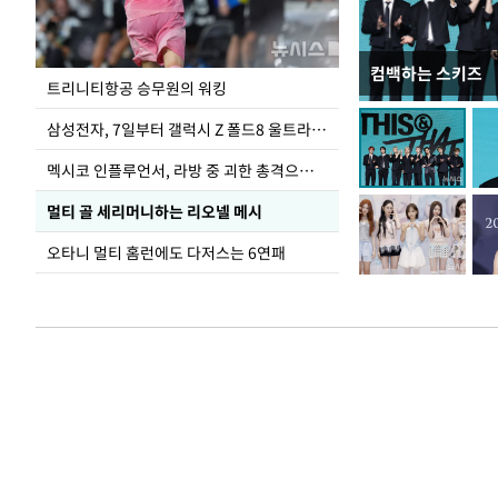
컴백하는 스키즈
입추 하루 앞둔 
트리니티항공 승무원의 워킹
폭염
삼성전자, 7일부터 갤럭시 Z 폴드8 울트라·폴드8·플립8 출시
멕시코 인플루언서, 라방 중 괴한 총격으로 사망
멀티 골 세리머니하는 리오넬 메시
오타니 멀티 홈런에도 다저스는 6연패