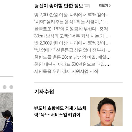
기자수첩
반도체 호황에도 경제 기초체
력 '뚝‘…서비스업 키워야