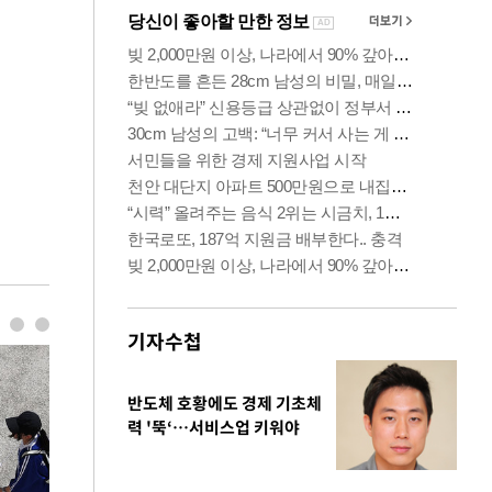
기자수첩
반도체 호황에도 경제 기초체
력 '뚝‘…서비스업 키워야