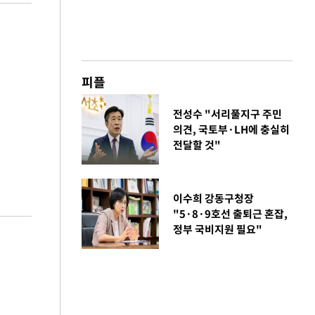
피플
전성수 "서리풀지구 주민
의견, 국토부·LH에 충실히
전달할 것"
이수희 강동구청장
"5·8·9호선 출퇴근 혼잡,
정부 국비지원 필요"