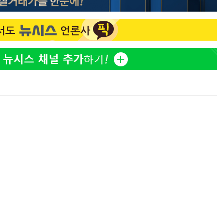
황기순 "원정 도박으로 전 
1
산 잃고 필리핀 도피"
해 불가피"
등 압수수색
정보석 "황정음 전 남편 
2
월 중 예상
었는데…"
정부, 전 산업에 'AI 옷' 
3
1000대 보급 추진
바다, 워터밤 공개저격 "말
4
최준희, 또 성형수술 예고 
5
허지웅 "우리가 지지했던 
6
들었다"…형소법 개정에 
[속보]산업장관 "李정부,
7
정 전력 위해 불가피"