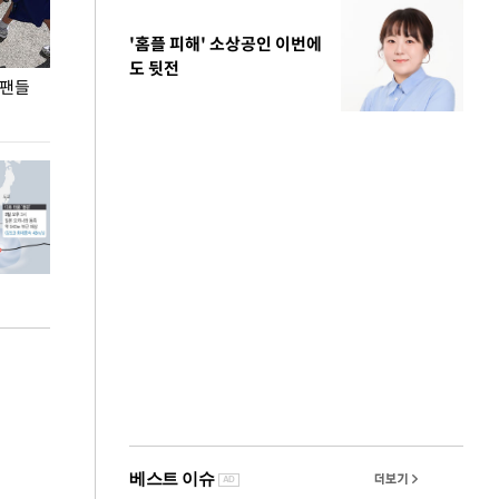
'홈플 피해' 소상공인 이번에
도 뒷전
 팬들
이 대통령, '청년 대책 속도 높여야…폭염 문제도
입추 코앞인데 전
총력 대응'