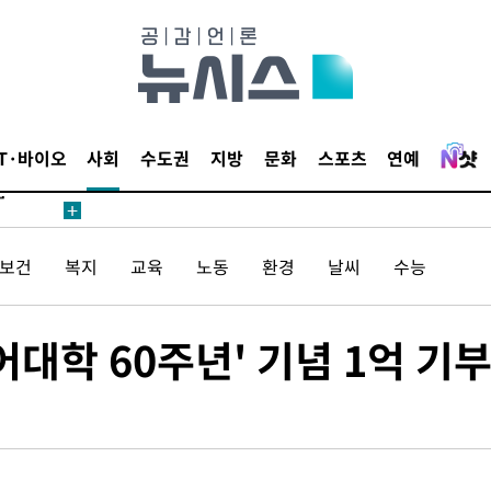
'
 혐의
IT·바이오
사회
수도권
지방
문화
스포츠
연예
감
 포착
/보건
복지
교육
노동
환경
날씨
수능
라하라 격파
꺾인다"
 위협"
어대학 60주년' 기념 1억 기
 수용할까
해 불가피"
등 압수수색
월 중 예상