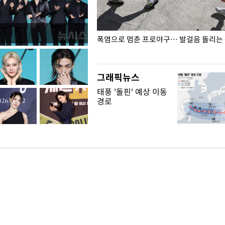
전남광주… 열화상 카메라에 담긴
폭염으로 멈춘 프로야구… 발걸음 돌리는
그래픽뉴스
태풍 '돌핀' 예상 이동
경로