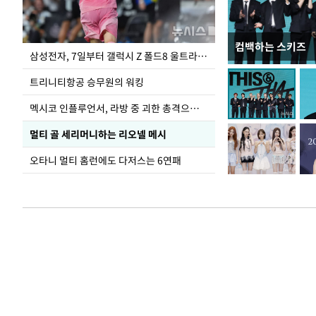
컴백하는 스키즈
입추 하루 앞둔 
삼성전자, 7일부터 갤럭시 Z 폴드8 울트라·폴드8·플립8 출시
폭염
트리니티항공 승무원의 워킹
멕시코 인플루언서, 라방 중 괴한 총격으로 사망
멀티 골 세리머니하는 리오넬 메시
오타니 멀티 홈런에도 다저스는 6연패