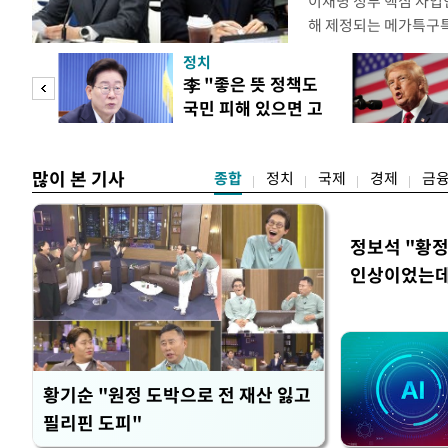
이재명 정부 핵심 사업
해 제정되는 메가특구특
로자에 대해 주 52시
정치
을 두고 산업과 노동을
"사적
李 "좋은 뜻 정책도
김정관 산업통상부 장
국민 피해 있으면 고
발(R&D) 인력에 대한
 차이
쳐야"
많이 본 기사
종합
정치
국제
경제
금
정보석 "황정
인상이었는데
황기순 "원정 도박으로 전 재산 잃고
필리핀 도피"