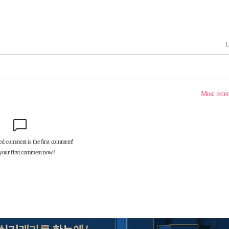
'
 혐의
감
 포착
라하라 격파
꺾인다"
 위협"
 수용할까