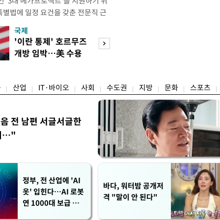
인 '3대 메가프로젝트'를 지원하기 위
별법에 일정 요건을 갖춘 전문직 근
간 법정 근로시간 규제에서 제외하는 것
국제
경제
 책임지는 장관이 견해차를 드러냈다.
'이란 통제' 호르무즈
실거주해야 절세
관은 메가특구법에 연장근로, 연구개
개방 임박…美 수용
울 전월세 매물 
 근로시간 특례, 탄력·선택적 근로제
할까
들듯
융
산업
IT·바이오
사회
수도권
지방
문화
스포츠
음 전 남편 서글서글한
…"
정부, 전 산업에 'AI
바다, 워터밤 공개저
옷' 입힌다…AI 로봇
격 "말이 안 된다"
연 1000대 보급 추
진