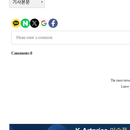
기사본문
-8167초 전 >
[속보]전남광주 초대 시민추천 부시장에 백승주·윤난실
-5728초 전 >
서울 열대야 15일째 지속…비공식 '초열대야' 30도 넘어
-4295초 전 >
[속보]코스닥, 2.15포인트(0.27%) 내린 797.44 출발
-4278초 전 >
[속보]코스피, 119.51포인트(1.81%) 내린 6478.75 개장
-725초 전 >
6월 경상수지 497.3억 달러…두 달 연속 사상 최대
-676초 전 >
서울 낮 39도 '폭염중대경보'…40도 관측 가능성도
-32186초 전 >
서울 낮 37.9도, 올여름 최고치 경신…영등포 순간 '40도
-31748초 전 >
[속보]종합특검, 대검 추가 압수수색…내란 중요임무종사
-27843초 전 >
[속보]코스닥, 800p 회복…0.26% 오른 801.67 마감
-27773초 전 >
[속보]코스피, 301.88포인트(4.58%) 내린 6296.38 마
-27638초 전 >
[속보]원·달러 환율, 0.7원 내린 1423.8원 마감
-25237초 전 >
"여기 떨어졌다"…다누리, 스페이스X 로켓 달 충돌 흔적
-22282초 전 >
손흥민, 5경기 연속골 실패…LAFC는 승부차기 끝 과달
-14883초 전 >
내일까지 39도 '펄펄'…기상청 "태풍 지나며 폭염 잠시 
-14520초 전 >
트럼프, 한국계 진보 주지사 후보 맹공…"공산주의가 최대
-14498초 전 >
"美간섭에 합의 지연"…트럼프, '이란 호르무즈 통제권'