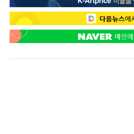
-11018초 전 >
[속보]산업장관 "李정부, 원전 반대 안해…안정 전력 위
-9715초 전 >
[속보]경찰, '홍명보 선임 논란' 대한축구협회·축구회관 
-9102초 전 >
[속보]산업장관 "美무역법 제301조 과잉생산 결과 발표 8
-8895초 전 >
[속보]코스피 매도사이드카 발동…4%대 급락
-8167초 전 >
[속보]전남광주 초대 시민추천 부시장에 백승주·윤난실
-5728초 전 >
서울 열대야 15일째 지속…비공식 '초열대야' 30도 넘어
-4295초 전 >
[속보]코스닥, 2.15포인트(0.27%) 내린 797.44 출발
-4278초 전 >
[속보]코스피, 119.51포인트(1.81%) 내린 6478.75 개장
-725초 전 >
6월 경상수지 497.3억 달러…두 달 연속 사상 최대
-676초 전 >
서울 낮 39도 '폭염중대경보'…40도 관측 가능성도