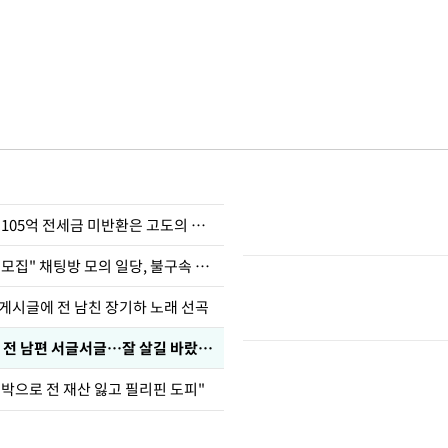
이승기 "차가원 105억 전세금 미반환은 고도의 사기"
"정청래 암살단 모집" 채팅방 모의 일당, 불구속 송치
 게시글에 전 남친 장기하 노래 선곡
정보석 "황정음 전 남편 서글서글…잘 살길 바랐는데"
도박으로 전 재산 잃고 필리핀 도피"