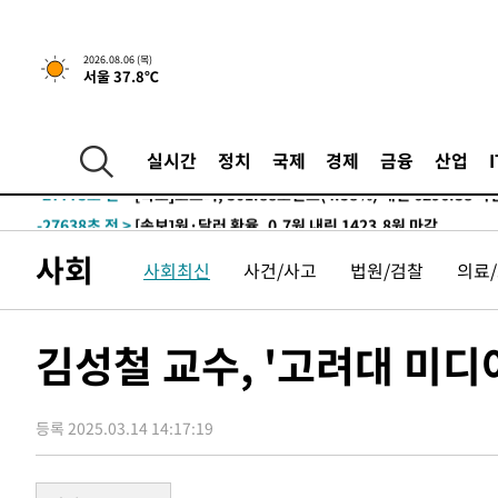
-676초 전 >
서울 낮 39도 '폭염중대경보'…40도 관측 가능성도
2026.08.06 (목)
서울 37.8℃
-32186초 전 >
서울 낮 37.9도, 올여름 최고치 경신…영등포 순간 '40도
-31748초 전 >
[속보]종합특검, 대검 추가 압수수색…내란 중요임무종사
-27843초 전 >
[속보]코스닥, 800p 회복…0.26% 오른 801.67 마감
실시간
정치
국제
경제
금융
산업
-27773초 전 >
[속보]코스피, 301.88포인트(4.58%) 내린 6296.38 마
-27638초 전 >
[속보]원·달러 환율, 0.7원 내린 1423.8원 마감
-25237초 전 >
"여기 떨어졌다"…다누리, 스페이스X 로켓 달 충돌 흔적
사회
사회최신
사건/사고
법원/검찰
의료
-22282초 전 >
손흥민, 5경기 연속골 실패…LAFC는 승부차기 끝 과달
-14883초 전 >
내일까지 39도 '펄펄'…기상청 "태풍 지나며 폭염 잠시 
-14520초 전 >
트럼프, 한국계 진보 주지사 후보 맹공…"공산주의가 최대
김성철 교수, '고려대 미디
-14498초 전 >
"美간섭에 합의 지연"…트럼프, '이란 호르무즈 통제권'
-11018초 전 >
[속보]산업장관 "李정부, 원전 반대 안해…안정 전력 위
등록 2025.03.14 14:17:19
-9715초 전 >
[속보]경찰, '홍명보 선임 논란' 대한축구협회·축구회관 
-9102초 전 >
[속보]산업장관 "美무역법 제301조 과잉생산 결과 발표 8
-8895초 전 >
[속보]코스피 매도사이드카 발동…4%대 급락