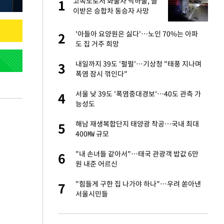
재
고속도로서 화물차 낙하물, 들
1
1
이받은 승합차 동승자 사망
서글서글한 인상이
'아들아 요양원은 싫다'…노인 70%는 아파
2
2
도 집 거주 희망
입힌다…AI 로봇 연
내일까지 39도 '펄펄'…기상청 "태풍 지나며
3
3
폭염 잠시 꺾인다"
이 안 된다"
서울 낮 39도 '폭염중대경보'…40도 관측 가
4
4
능성도
"짝짝이 눈 탈출"
해남 재생복합단지 태양광 착공…국내 최대
5
5
400㎿ 규모
인간들이 이 꼴 만
"내 손녀들 같아서"…태국 관광객 밥값 6만
6
6
격한 반응
원 내준 어르신
 원전 반대 안해…안
"힘들게 구한 집 나가야 하나"…우려 쏟아낸
7
7
서울시민들