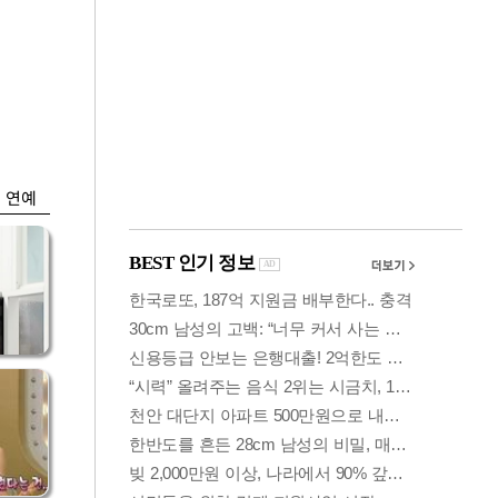
금융
…서
외국인 폭풍매도에
줄어
코스피 6200선 주저
앉아
연예