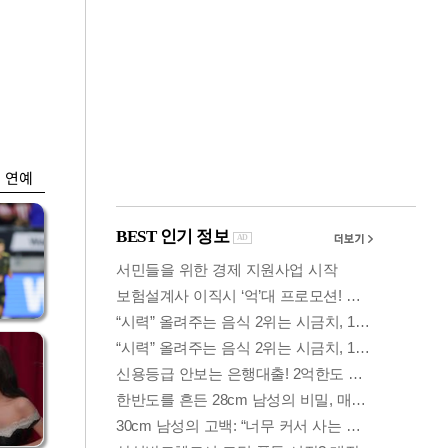
금융
박
변동성 커진 코스
연
피…거래대금 올해
최저
연예