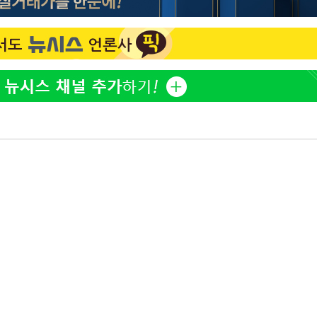
한정수 "황정민 선배만 피
1
해…떳떳하면 신분 공개하
청래 승리
7%·정청래
LAFC 손흥민, 리그스컵 
2
2%·김민석
격…득점포 재가동 도전
0.30%
이강인, 오늘 서울서 AT
3
식…'전례 없는 특급대우'
차에 첫 정
제니, 동거 여부 물음에 
4
'
웃음
(종합)
18살 차 장기하와 연애 
5
단발머리
'
장영란 "쌍커풀 3번 밖
6
고 하냐"
사우디 남서부 아람코 자
7