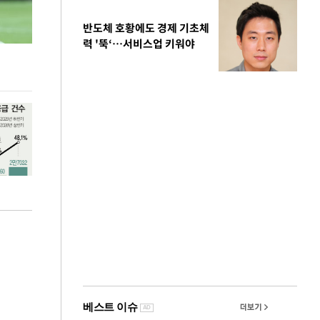
반도체 호황에도 경제 기초체
력 '뚝‘…서비스업 키워야
김민석, 강원·TK도 승리하며 정청래에 누적
용산·강남·서초
1.48%p 앞서…격차 벌리며 박빙 우세
공급대책 윤곽