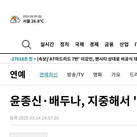
13분 전 >
이강인, 오늘 서울서 AT마드리드 입단식…'전례 없는 특급대우
2026.08.09 (일)
서울 26.8℃
-30021초 전 >
이강인, 5만 관중 앞 ATM 데뷔…뜨거운 응원 속 새출발(
-29777초 전 >
'AT마드리드 7번' 이강인 데뷔전…맨시티에 1-3 역전패(
-27516초 전 >
'AT마드리드 7번' 이강인, 맨시티 상대로 비공식 데뷔전
실시간
정치
국제
경제
금융
산업
-27018초 전 >
[속보]'AT마드리드 7번' 이강인, 맨시티 상대로 비공식 
-25082초 전 >
네타냐후, 트럼프의 가자 평화 2차 15개조 평화안 '거부'
-21678초 전 >
이강인 ATM 입단식에 '상암벌 들썩'…"세계적인 선수 
연예
연예최신
방송/TV
영화
가요
드
-20674초 전 >
태풍 돌핀, 중 저장성 타이저우시 해안에 상륙 (1보)
-18020초 전 >
AT마드리드 데뷔 앞둔 이강인, 맨시티전 선발 대신 '벤치 
-16650초 전 >
[속보]與 강원·TK 당원투표 합산 김민석 48.54%로 
윤종신·배두나, 지중해서 
44.40%
-15984초 전 >
與 강원·TK 당원투표 합산 김민석 46.01%로 승리…정
44.53%
-15824초 전 >
[속보]與전대 권리당원투표…강원·경북 김민석, 대구 정
등록 2025.03.14 14:57:20
-15631초 전 >
[속보]與 당대표 경선, 경북 권리당원 투표 김민석 47.3
45.71%
-15533초 전 >
[속보]與 당대표 경선, 대구 권리당원 투표 정청래 47.8
46.35%
-15330초 전 >
[속보]與 당대표 경선, 강원 권리당원 투표 김민석 승리…5