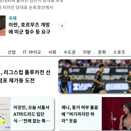
전당대회에 출마한 김민석 당대표 후보
서 치러진 당대표 순회경선에서
표)를 얻어 상대 경쟁주자인 정청래 후보
국제
경제
) 차로 제치고 1위를 차지했다. 전날 제주
이란, 호르무즈 개방
세제·토허제 엇
서도 김 후보가 앞섰다. 이에 따라 누
에 미군 철수 등 요구
자…실거주 유예 
에서도 김 후보(46.01%)가
장 검토
융
산업
IT·바이오
사회
수도권
지방
문화
스포츠
민, 리그스컵 톨루카전 선
점포 재가동 도전
이강인, 오늘 서울서
제니, 동거 여부 물음
AT마드리드 입단
에 "여기까지만 하
식…'전례 없는 특급
자" 웃음
대우'