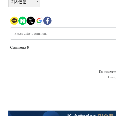
기사본문
득표
-13248초 전 >
"일본축구협회, 대한축구협회 성 접대 의혹 심판 조사"
-5890초 전 >
[속보]장은수, KLPGA 제주삼다수 역전 우승…데뷔 10년 
상
-1255초 전 >
"얼마나 더웠으면"…안동 물길공원서 헤엄친 구렁이 '소동
-1182초 전 >
손흥민, 68분 뛰고 2경기 침묵…LAFC, 톨루카에 1-0 승리
-454초 전 >
'2경기 연속 침묵' 손흥민, 톨루카전 68분만 뛰고 슈팅 0개
13분 전 >
이강인, 오늘 서울서 AT마드리드 입단식…'전례 없는 특급대우
-30021초 전 >
이강인, 5만 관중 앞 ATM 데뷔…뜨거운 응원 속 새출발(
-29777초 전 >
'AT마드리드 7번' 이강인 데뷔전…맨시티에 1-3 역전패(
-27516초 전 >
'AT마드리드 7번' 이강인, 맨시티 상대로 비공식 데뷔전
-27018초 전 >
[속보]'AT마드리드 7번' 이강인, 맨시티 상대로 비공식 
-25082초 전 >
네타냐후, 트럼프의 가자 평화 2차 15개조 평화안 '거부'
-21678초 전 >
이강인 ATM 입단식에 '상암벌 들썩'…"세계적인 선수 
-20674초 전 >
태풍 돌핀, 중 저장성 타이저우시 해안에 상륙 (1보)
-18020초 전 >
AT마드리드 데뷔 앞둔 이강인, 맨시티전 선발 대신 '벤치 
-16650초 전 >
[속보]與 강원·TK 당원투표 합산 김민석 48.54%로 
44.40%
-15984초 전 >
與 강원·TK 당원투표 합산 김민석 46.01%로 승리…정