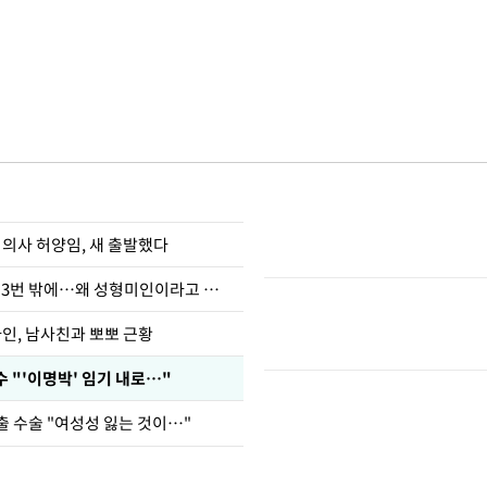
 의사 허양임, 새 출발했다
장영란 "쌍커풀 3번 밖에…왜 성형미인이라고 하냐"
아인, 남사친과 뽀뽀 근황
 "'이명박' 임기 내로…"
출 수술 "여성성 잃는 것이…"