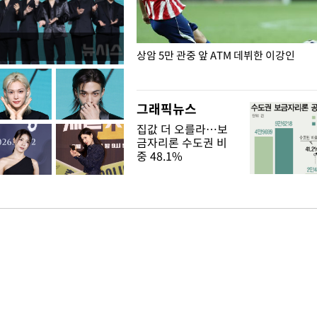
은?
상암 5만 관중 앞 ATM 데뷔한 이강인
그래픽뉴스
집값 더 오를라…보
금자리론 수도권 비
중 48.1%