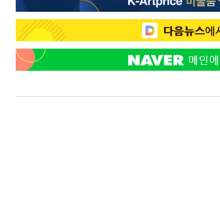
44.53%
-15824초 전 >
[속보]與전대 권리당원투표…강원·경북 김민석, 대구 정
-15631초 전 >
[속보]與 당대표 경선, 경북 권리당원 투표 김민석 47.3
45.71%
-15533초 전 >
[속보]與 당대표 경선, 대구 권리당원 투표 정청래 47.8
46.35%
-15330초 전 >
[속보]與 당대표 경선, 강원 권리당원 투표 김민석 승리…5
득표
-13248초 전 >
"일본축구협회, 대한축구협회 성 접대 의혹 심판 조사"
-5890초 전 >
[속보]장은수, KLPGA 제주삼다수 역전 우승…데뷔 10년 
상
-1255초 전 >
"얼마나 더웠으면"…안동 물길공원서 헤엄친 구렁이 '소동
-1182초 전 >
손흥민, 68분 뛰고 2경기 침묵…LAFC, 톨루카에 1-0 승리
-454초 전 >
'2경기 연속 침묵' 손흥민, 톨루카전 68분만 뛰고 슈팅 0개
13분 전 >
이강인, 오늘 서울서 AT마드리드 입단식…'전례 없는 특급대우