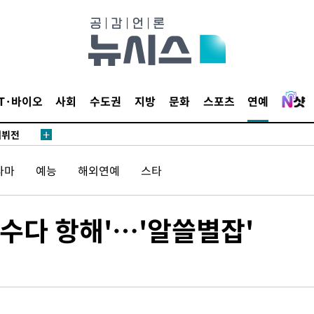
'
종합)
종합)
IT·바이오
사회
수도권
지방
문화
스포츠
연예
데뷔전
되길"
라마
예능
해외연예
스타
시작'
승리…정청래
'수다 항해'…'알쓸별잡'
청래
청래 승리
7%·정청래
2%·김민석
0.30%