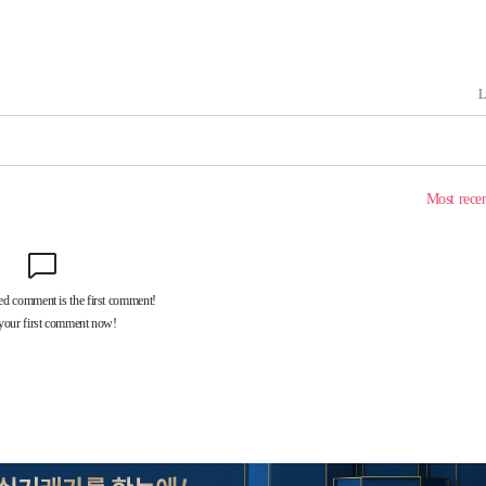
차에 첫 정
'
(종합)
'
종합)
종합)
데뷔전
되길"
시작'
승리…정청래
청래