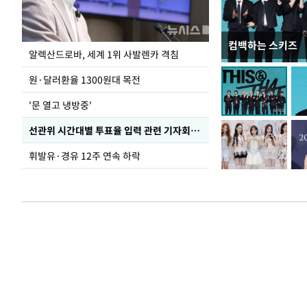
컴백하는 스키즈
폭염 속 주말 풍경
알렉산드로바, 세계 1위 사발렌카 격침
원·달러환율 1300원대 목전
'문 열고 냉방중'
선관위 시간대별 투표율 입력 관련 기자회견하는 주진우 의원
휘발유·경유 12주 연속 하락