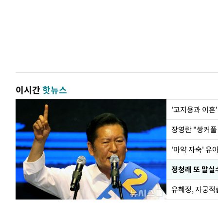
이시간
핫뉴스
'고지용과 이혼'
'마약 자숙' 유
정청래 또 말실수
유혜정, 자궁적