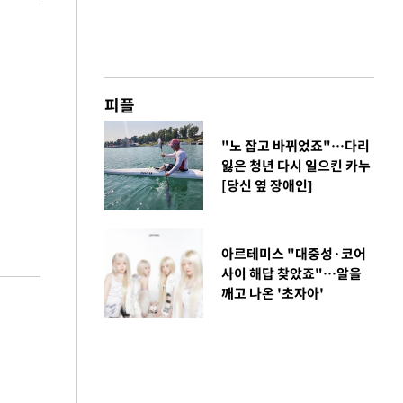
피플
"노 잡고 바뀌었죠"…다리
잃은 청년 다시 일으킨 카누
[당신 옆 장애인]
아르테미스 "대중성·코어
사이 해답 찾았죠"…알을
깨고 나온 '초자아'