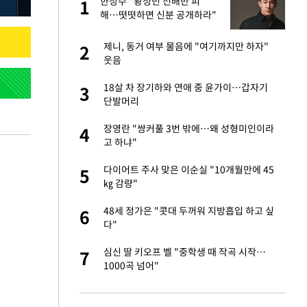
한정수 "황정민 선배만 피
1
1
라"
해…떳떳하면 신분 공개하라"
톨루카전 선발 출
제니, 동거 여부 물음에 "여기까지만 하자"
2
2
웃음
마드리드 입단
18살 차 장기하와 연애 중 윤가이…갑자기
3
3
단발머리
"여기까지만 하자"
장영란 "쌍커풀 3번 밖에…왜 성형미인이라
4
4
고 하냐"
중 윤가이…갑자기
다이어트 주사 맞은 이순실 "10개월만에 45
5
5
㎏ 감량"
에…왜 성형미인이라
48세 정가은 "콧대 두꺼워 지방흡입 하고 싶
6
6
다"
잔 정유시설서 화재
심신 딸 키오프 벨 "중학생 때 작곡 시작…
7
7
1000곡 넘어"