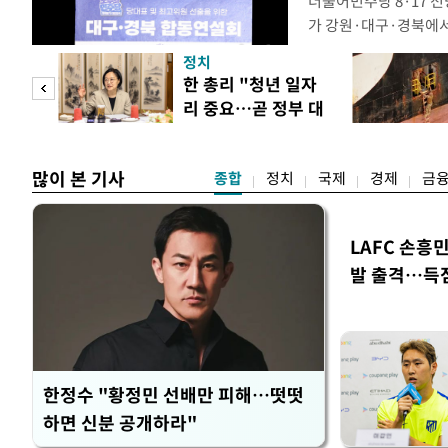
더불어민주당 8·17 
가 강원·대구·경북에
48.54%(1만8977
정치
를 1622표(4.14%p
만 피
한 총리 "청년 일자
·인천 권리당원 투표에
리 중요…곧 정부 대
적 합산(가중치 미반영)
공개
책"
많이 본 기사
종합
정치
국제
경제
금
LAFC 손흥
발 출격…득
한정수 "황정민 선배만 피해…떳떳
하면 신분 공개하라"