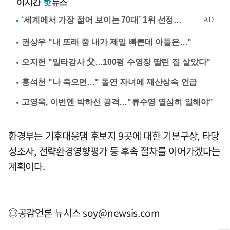
이시간
핫
뉴스
권상우 "내 또래 중 내가 제일 빠른데 아들은…"
오지헌 "일타강사 父…100평 수영장 딸린 집 살았다"
홍석천 "나 죽으면…" 돌연 자녀에 재산상속 언급
고영욱, 이번엔 박하선 공격…"류수영 열심히 일해야"
환경부는 기후대응댐 후보지 9곳에 대한 기본구상, 타당
성조사, 전략환경영향평가 등 후속 절차를 이어가겠다는
계획이다.
◎공감언론 뉴시스
soy@newsis.com