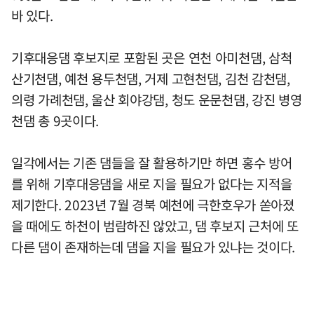
바 있다.
기후대응댐 후보지로 포함된 곳은 연천 아미천댐, 삼척
산기천댐, 예천 용두천댐, 거제 고현천댐, 김천 감천댐,
의령 가례천댐, 울산 회야강댐, 청도 운문천댐, 강진 병영
천댐 총 9곳이다.
일각에서는 기존 댐들을 잘 활용하기만 하면 홍수 방어
를 위해 기후대응댐을 새로 지을 필요가 없다는 지적을
제기한다. 2023년 7월 경북 예천에 극한호우가 쏟아졌
을 때에도 하천이 범람하진 않았고, 댐 후보지 근처에 또
다른 댐이 존재하는데 댐을 지을 필요가 있냐는 것이다.