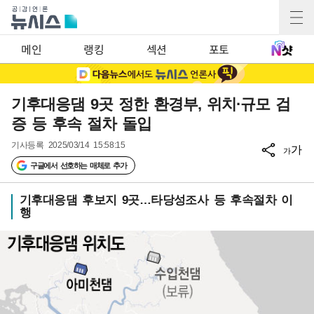
메인
랭킹
섹션
포토
기후대응댐 9곳 정한 환경부, 위치·규모 검
증 등 후속 절차 돌입
기사등록
2025/03/14 15:58:15
가
가
구글에서 선호하는 매체로 추가
기후대응댐 후보지 9곳…타당성조사 등 후속절차 이
행