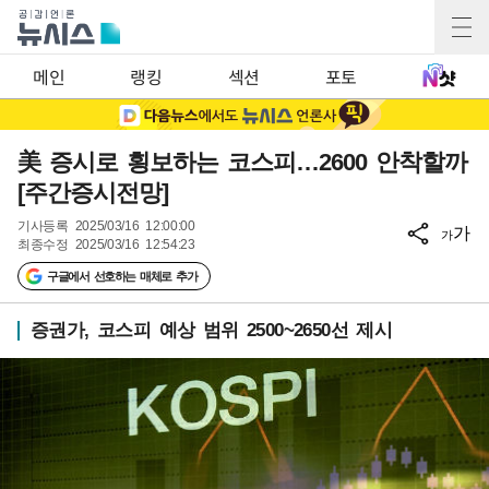
메인
랭킹
섹션
포토
美 증시로 횡보하는 코스피…2600 안착할까
[주간증시전망]
기사등록
2025/03/16 12:00:00
가
가
최종수정
2025/03/16 12:54:23
구글에서 선호하는 매체로 추가
증권가, 코스피 예상 범위 2500~2650선 제시