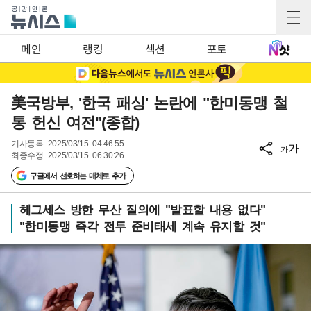
메인
랭킹
섹션
포토
美국방부, '한국 패싱' 논란에 "한미동맹 철
통 헌신 여전"(종합)
기사등록
2025/03/15 04:46:55
가
가
최종수정
2025/03/15 06:30:26
구글에서 선호하는 매체로 추가
헤그세스 방한 무산 질의에 "발표할 내용 없다"
"한미동맹 즉각 전투 준비태세 계속 유지할 것"