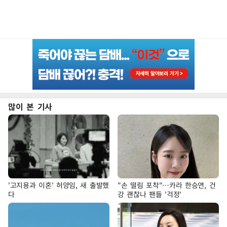
많이 본 기사
'고지용과 이혼' 허양임, 새 출발했
"손 떨림 포착"…카라 한승연, 건
다
강 괜찮나 팬들 '걱정'