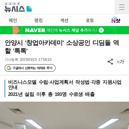
메인
랭킹
섹션
포토
안양시 '창업아카데미' 소상공인 디딤돌 역
할 '톡톡'
기사등록
2025/03/15 17:58:33
가
가
구글에서 선호하는 매체로 추가
비즈니스모델 수립·사업계획서 작성법·각종 지원사업
안내
2021년 설립 이후 총 193명 수료생 배출