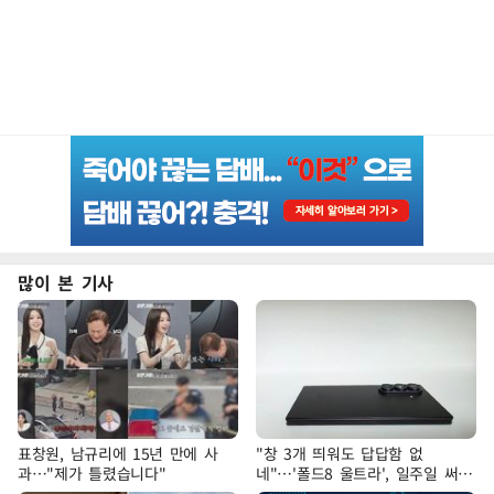
많이 본 기사
표창원, 남규리에 15년 만에 사
"창 3개 띄워도 답답함 없
과…"제가 틀렸습니다"
네"…'폴드8 울트라', 일주일 써보
니