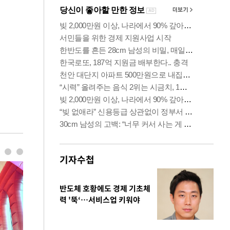
기자수첩
반도체 호황에도 경제 기초체
력 '뚝‘…서비스업 키워야