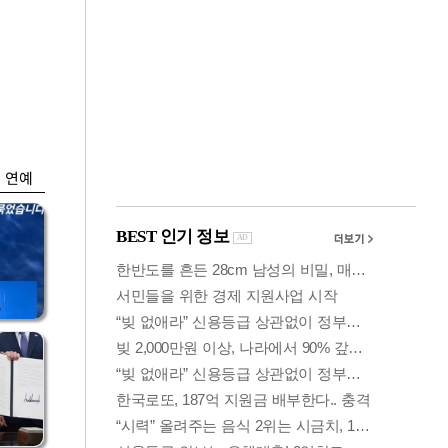
금융
입찰
"집값 더 뛰기 전 사
효성
자"…보금자리론 수
요 폭증
연예