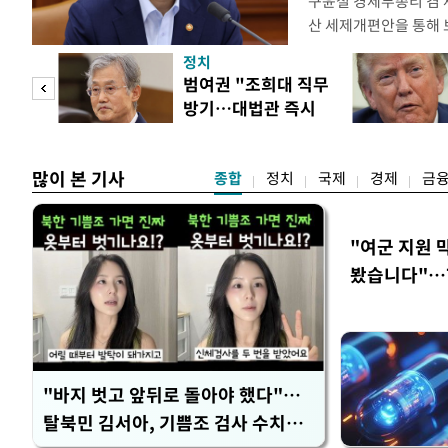
구윤철 경제부총리 겸 
산 세제개편안을 통해
지적에 대해 "사는(실거
정치
어들고 나중에 팔 때 
첫 입
범여권 "조희대 직무
총리는 이날 오전 MBC
방기…대법관 즉시
터뷰에서 "이게(30억원
역 송
제청"
많이 본 기사
종합
정치
국제
경제
금
"여군 지원 
봤습니다"…7
벽 소화'
"바지 벗고 앞뒤로 돌아야 했다"…
탈북민 김서아, 기쁨조 검사 수치심