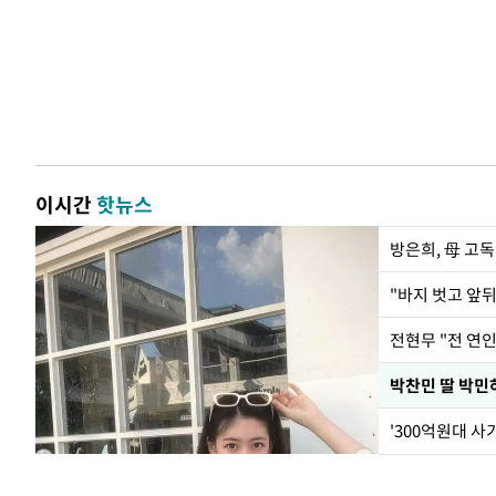
이시간
핫뉴스
방은희, 母 고독
전현무 "전 연
'300억원대 사