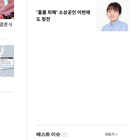
'홈플 피해' 소상공인 이번에
도 뒷전
 결혼식
폭염으로 멈춘 프로야구… 발걸음 돌리는 팬들
이 대통령, '청
총력 대응'