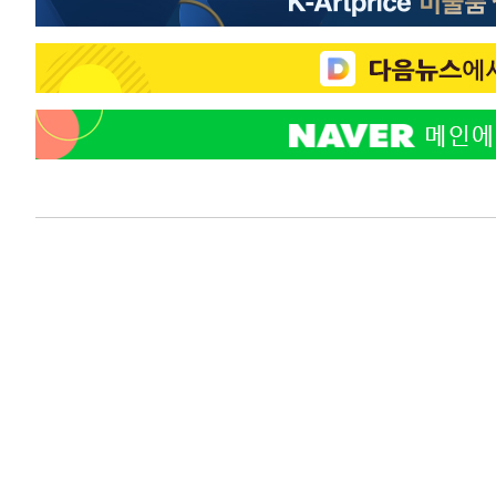
-21510초 전 >
[속보]코스피, 6300선 재탈환…1.09% 오른 6365.07 
-18675초 전 >
시리아 다마스쿠스 교외에서 미니버스 폭발.. 14명 부상, 
태
-17973초 전 >
입추에도 극한더위…서울 낮 39도 '폭염중대경보'
-12937초 전 >
이란, 호르무즈서 "적국 목표물들"과 대치로 남부 케슘섬
례 큰 폭발음
-11652초 전 >
[속보]美, 폴리실리콘 수입 규제…파생제품 15% 관세, 1
발효
-9803초 전 >
[속보]트럼프, 美 원정출산 금지 행정명령 서명
-7503초 전 >
[속보] 뉴욕증시, 일제 하락 마감…나스닥 0.06%↓