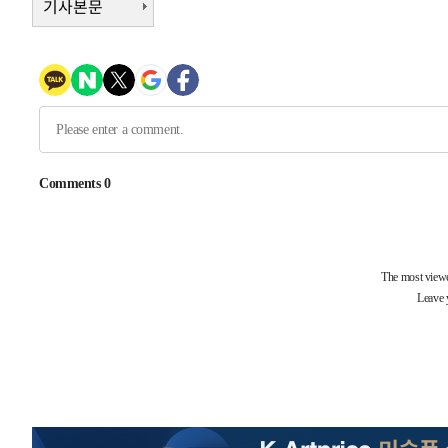
기사본문
태
-17973초 전 >
입추에도 극한더위…서울 낮 39도 '폭염중대경보'
-12937초 전 >
이란, 호르무즈서 "적국 목표물들"과 대치로 남부 케슘섬
례 큰 폭발음
-11652초 전 >
[속보]美, 폴리실리콘 수입 규제…파생제품 15% 관세, 1
발효
-9803초 전 >
[속보]트럼프, 美 원정출산 금지 행정명령 서명
-7503초 전 >
[속보] 뉴욕증시, 일제 하락 마감…나스닥 0.06%↓
-31541초 전 >
[속보] 7월 중국 수출 23.9%↑ 수입 27.5%↑…무역총
25.3%↑
-28701초 전 >
[속보]'채상병 순직 책임' 임성근, 항소심도 징역 3년
-28567초 전 >
[속보]종합특검, '관저이전 봐주기 감사' 유병호 구속기소
-25167초 전 >
민주 콩고 에볼라환자 4천명 돌파, 4053명 발생 1850명
-24417초 전 >
[속보]'300억원대 사기 혐의' 차가원 대표 구속 송치
-23611초 전 >
"미 전국적 살모네라 식중독 원인은 멕시코산 할라피뇨"--
-22124초 전 >
[속보]경찰·노동부, HL만도 평택사업장 끼임 사망 관련
-22005초 전 >
[속보]합수본, '투표율 허위 입력' 중앙·서울·경기도 선관
압수수색
-21760초 전 >
[속보]원·달러 환율, 오전 9시 1423.8원
-21556초 전 >
[속보]삼성전자·SK하이닉스 동반 강보합…1%대 상승 
-21542초 전 >
[속보]코스닥, 5.95포인트(0.74%) 상승한 807.62개장