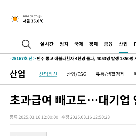
2026.08.07 (금)
서울 35.0℃
-7503초 전 >
[속보] 뉴욕증시, 일제 하락 마감…나스닥 0.06%↓
-31541초 전 >
[속보] 7월 중국 수출 23.9%↑ 수입 27.5%↑…무역총
25.3%↑
-28701초 전 >
[속보]'채상병 순직 책임' 임성근, 항소심도 징역 3년
실시간
정치
국제
경제
금융
산업
-28567초 전 >
[속보]종합특검, '관저이전 봐주기 감사' 유병호 구속기소
-25167초 전 >
민주 콩고 에볼라환자 4천명 돌파, 4053명 발생 1850명
-24417초 전 >
[속보]'300억원대 사기 혐의' 차가원 대표 구속 송치
산업
산업최신
산업/ESG
유통/생활경제
-23611초 전 >
"미 전국적 살모네라 식중독 원인은 멕시코산 할라피뇨"--
-22124초 전 >
[속보]경찰·노동부, HL만도 평택사업장 끼임 사망 관련
-22005초 전 >
[속보]합수본, '투표율 허위 입력' 중앙·서울·경기도 선관
초과급여 빼고도…대기업 연
압수수색
-21760초 전 >
[속보]원·달러 환율, 오전 9시 1423.8원
-21556초 전 >
[속보]삼성전자·SK하이닉스 동반 강보합…1%대 상승 
등록 2025.03.16 12:00:00
수정 2025.03.16 12:50:23
-21542초 전 >
[속보]코스닥, 5.95포인트(0.74%) 상승한 807.62개장
-21510초 전 >
[속보]코스피, 6300선 재탈환…1.09% 오른 6365.07 
-18675초 전 >
시리아 다마스쿠스 교외에서 미니버스 폭발.. 14명 부상, 