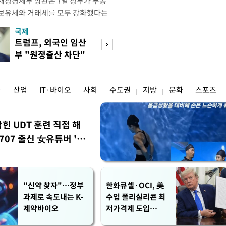
재정경제부 장관은 7일 정부가 부동
 보유세와 거래세를 모두 강화했다는
주) 30억원 이하 주택은 보유세도 줄
국제
경제
양도세도 줄어든다"고 설명했다. 구 부
트럼프, 외국인 임산
[단독]국가계약 
 라디오 '김종배의 시선집중'과의 인
부 "원정출산 차단"
제한 손본다…실
 이하 주택이) 99% 정도 된다.
명령
검토
융
산업
IT·바이오
사회
수도권
지방
문화
스포츠
막힌 UDT 훈련 직접 해
07 출신 女유튜버 '완
"신약 찾자"…정부
한화큐셀·OCI, 美
과제로 속도내는 K-
수입 폴리실리콘 최
제약바이오
저가격제 도입
에…"공정 경쟁·수