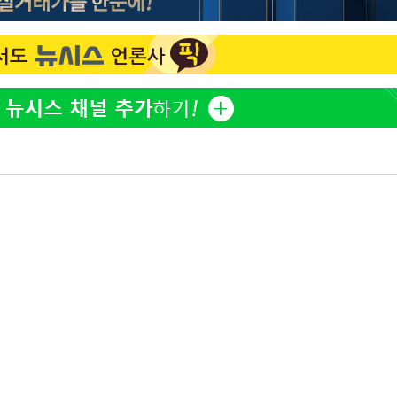
"바지 벗고 앞뒤로 돌아야 
1
다"…탈북민 김서아, 기쁨
개장
검사 수치심 회상
3명은 중
"여군 지원 막힌 UDT 훈
2
다"…707 출신 女유튜버 
에서 두차
"신약 찾자"…정부 과제로
3
20일 후
바이오
한화큐셀·OCI, 美 수입
4
격제 도입에…"공정 경쟁
영"
"한강수영장, 문신 노출 이
5
"출입 막는 건 명백한 차별
"46세 맞아?" 바다를 '핫
6
닝…유산소 운동 효과 '톡
서인영 "환희가 크리스마스
7
폭로