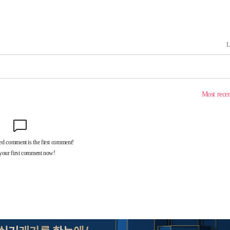
에서 두차
20일 후
액
 사망
 CDC
 압수수색
위 등 9곳
출발