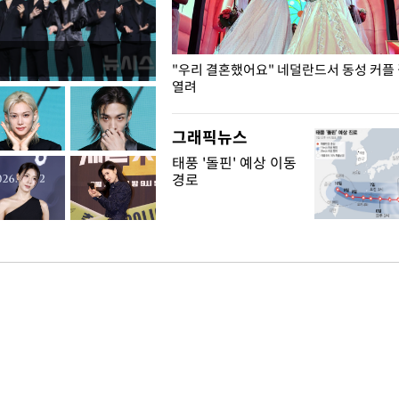
국엔 찜통 더위
"우리 결혼했어요" 네덜란드서 동성 커플
열려
그래픽뉴스
태풍 '돌핀' 예상 이동
경로