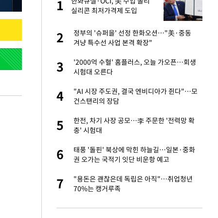
했
한화큐셀·OCI, 美 수입 폴리
1
1
조
실리콘 최저가격제 도입
에…"공정 경쟁·수익성 개선
환영"
련 직접 해봤습니
정부의 '슈퍼을' 선정 한화오션…"美·중동
2
2
'완벽 소화'
겨냥 특수선 사업 본격 확장"
 속도내는 K-제약
'2000억 수혈' 홈플러스, 오늘 가오픈…회생
3
3
시험대 오른다
 폴리실리콘 최저가
"AI 시장 주도권, 결국 엔비디아가 쥔다"…모
4
4
·수익성 개선 환
건스탠리의 장담
용객 제한을" vs
한전, 차기 사장 공모…李 주문한 '전력망 확
5
5
"
충' 시험대
걸 몸매'로 만든 러
태풍 '돌핀' 북상에 막힌 하늘길…일본·중화
6
6
톡'
권 오가는 국적기 잇단 비운항 예고
 같이 보내자 해"
"용돈은 괜찮은데 독립은 아직"…취업청년
7
7
70%는 캥거루족