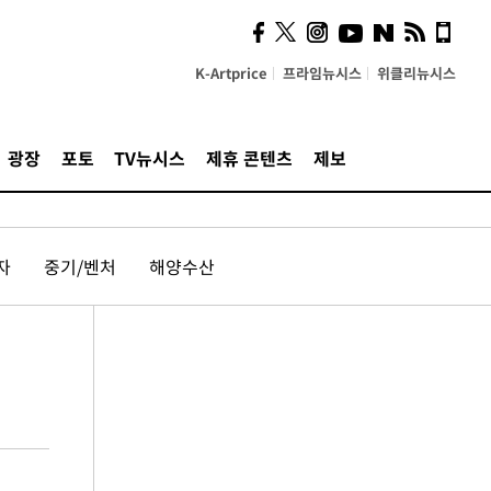
K-Artprice
프라임뉴시스
위클리뉴시스
광장
포토
TV뉴시스
제휴 콘텐츠
제보
자
중기/벤처
해양수산