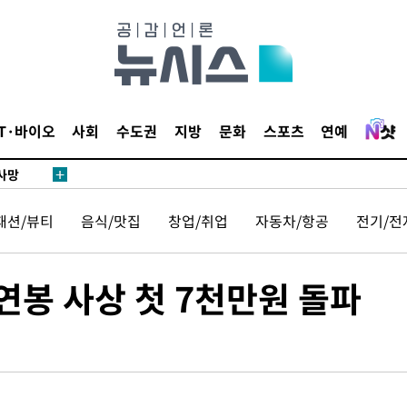
액
IT·바이오
사회
수도권
지방
문화
스포츠
연예
 사망
패션/뷰티
음식/맛집
창업/취업
자동차/항공
전기/전
 CDC
 압수수색
위 등 9곳
봉 사상 첫 7천만원 돌파
출발
개장
3명은 중