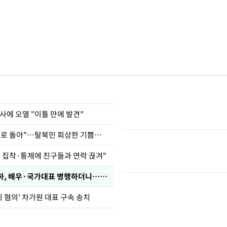
사에 오열 "이틀 만에 발견"
"바지 벗고 앞뒤로 돌아"…탈북민 회상한 기쁨조 검사
인 집착·통제에 친구들과 연락 끊겨"
박찬민 딸 박민하, 배우·국가대표 병행하더니…근황이
기 혐의' 차가원 대표 구속 송치